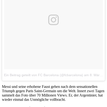
Ein Beitrag geteilt von FC Barcelona (@fcbarcelona)
am
8. Mär 2017 um 14:06 Uhr
Messi und seine erhobene Faust gehen nach dem sensationellen
Triumph gegen Paris Saint-Germain um die Welt. Innert zwei Tagen
sammelt das Foto über 70 Millionen Views. Er, der Argentinier, hat
wieder einmal das Unmögliche vollbracht.