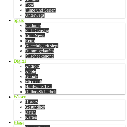
Food
Filme und Serien
Unterwegs
Spass
Picdump
Fail-Dienstag
Cute News
Retro
Gerechtigkeit siegt
Dumm gelaufen
Klischeekanone
Digital
Android
Apple
Google
Microsoft
Hardware-Test
Online-Sicherheit
Wissen
History
Gesundheit
Daten
Karten
Blogs