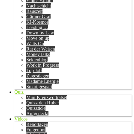
Emma Amour
Nachtschicht
Rauszeit
Gärtner Graf
KI-Kosmos
Loading …
Down by Law
Move on up
Watts On
Rat der Weisen
MoneyTalks
Sektenblog
Work in Progress
Top Job
Zugestiegen
Madame Energie
Smart gespart
Quiz
Mini-Kreuzworträtsel
Quizz den Huber
Quizzticle
Aufgedeckt
Videos
Reportagen
Fragenbot