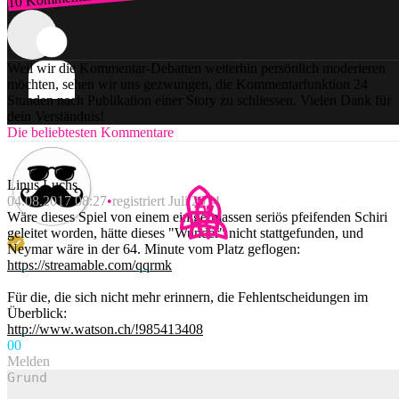
Zum Login
Weil wir die Kommentar-Debatten weiterhin persönlich moderieren
möchten, sehen wir uns gezwungen, die Kommentarfunktion 24
Stunden nach Publikation einer Story zu schliessen. Vielen Dank für
dein Verständnis!
Die beliebtesten Kommentare
Linus Luchs
04.08.2017 08:27
registriert Juli 2014
Wäre dieses Spiel von einem einigermassen seriös pfeifenden Schiri
geleitet worden, hätte dieses "Wunder" nicht stattgefunden, und
Neymar wäre in der 64. Minute vom Platz geflogen:
https://streamable.com/qqrmk
Für die, die sich nicht mehr erinnern, die Fehlentscheidungen im
Überblick:
http://www.watson.ch/!985413408
0
0
Melden