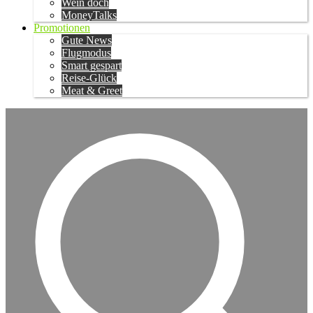
Wein doch
MoneyTalks
Promotionen
Gute News
Flugmodus
Smart gespart
Reise-Glück
Meat & Greet