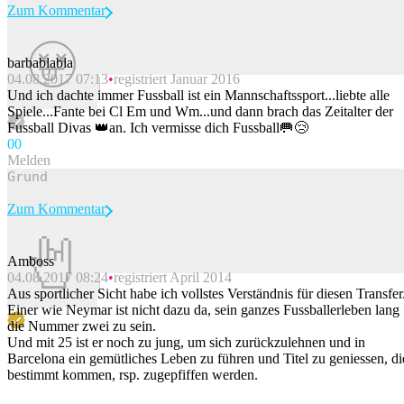
Zum Kommentar
barbablabla
04.08.2017 07:13
registriert Januar 2016
Beitrag melden
Und ich dachte immer Fussball ist ein Mannschaftssport...liebte alle
Spiele...Fante bei Cl Em und Wm...und dann brach das Zeitalter der
Fussball Divas 👑an. Ich vermisse dich Fussball🥅😢
0
0
Melden
Zum Kommentar
Amboss
04.08.2017 08:24
registriert April 2014
Beitrag melden
Aus sportlicher Sicht habe ich vollstes Verständnis für diesen Transfer
Einer wie Neymar ist nicht dazu da, sein ganzes Fussballerleben lang
die Nummer zwei zu sein.
Und mit 25 ist er noch zu jung, um sich zurückzulehnen und in
Barcelona ein gemütliches Leben zu führen und Titel zu geniessen, di
bestimmt kommen, rsp. zugepfiffen werden.