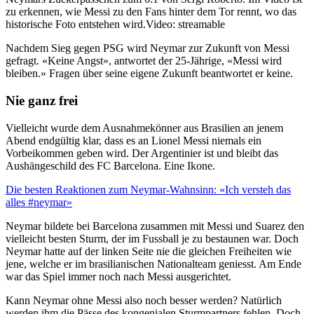
zu erkennen, wie Messi zu den Fans hinter dem Tor rennt, wo das
historische Foto entstehen wird.
Video: streamable
Nachdem Sieg gegen PSG wird Neymar zur Zukunft von Messi
gefragt. «Keine Angst», antwortet der 25-Jährige, «Messi wird
bleiben.» Fragen über seine eigene Zukunft beantwortet er keine.
Nie ganz frei
Vielleicht wurde dem Ausnahmekönner aus Brasilien an jenem
Abend endgültig klar, dass es an Lionel Messi niemals ein
Vorbeikommen geben wird. Der Argentinier ist und bleibt das
Aushängeschild des FC Barcelona. Eine Ikone.
Die besten Reaktionen zum Neymar-Wahnsinn: «Ich versteh das
alles #neymar»
Neymar bildete bei Barcelona zusammen mit Messi und Suarez den
vielleicht besten Sturm, der im Fussball je zu bestaunen war. Doch
Neymar hatte auf der linken Seite nie die gleichen Freiheiten wie
jene, welche er im brasilianischen Nationalteam geniesst. Am Ende
war das Spiel immer noch nach Messi ausgerichtet.
Kann Neymar ohne Messi also noch besser werden? Natürlich
werden ihm die Pässe des kongenialen Sturmpartners fehlen. Doch