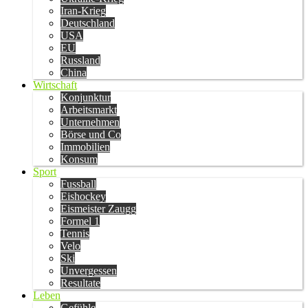
Iran-Krieg
Deutschland
USA
EU
Russland
China
Wirtschaft
Konjunktur
Arbeitsmarkt
Unternehmen
Börse und Co
Immobilien
Konsum
Sport
Fussball
Eishockey
Eismeister Zaugg
Formel 1
Tennis
Velo
Ski
Unvergessen
Resultate
Leben
Gefühle