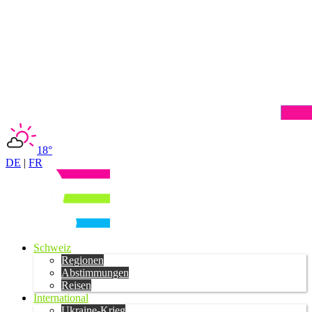
18°
DE
|
FR
Schweiz
Regionen
Abstimmungen
Reisen
International
Ukraine-Krieg