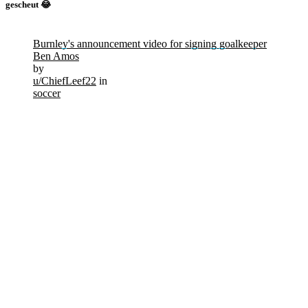
gescheut 😂
Burnley's announcement video for signing goalkeeper
Ben Amos
by
u/ChiefLeef22
in
soccer