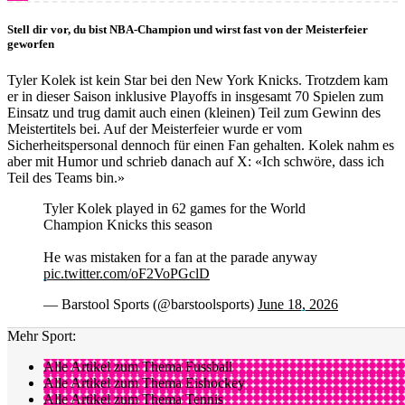
Stell dir vor, du bist NBA-Champion und wirst fast von der Meisterfeier
geworfen
Tyler Kolek ist kein Star bei den New York Knicks. Trotzdem kam
er in dieser Saison inklusive Playoffs in insgesamt 70 Spielen zum
Einsatz und trug damit auch einen (kleinen) Teil zum Gewinn des
Meistertitels bei. Auf der Meisterfeier wurde er vom
Sicherheitspersonal dennoch für einen Fan gehalten. Kolek nahm es
aber mit Humor und schrieb danach auf X: «Ich schwöre, dass ich
Teil des Teams bin.»
Tyler Kolek played in 62 games for the World
Champion Knicks this season
He was mistaken for a fan at the parade anyway
pic.twitter.com/oF2VoPGclD
— Barstool Sports (@barstoolsports)
June 18, 2026
Mehr Sport:
Alle Artikel zum Thema Fussball
Alle Artikel zum Thema Eishockey
Alle Artikel zum Thema Tennis