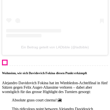
Ein Beitrag geteilt von LADbible (@ladbible)
Wahnsinn, wie sich Davidovich Fokina diesen Punkt erkämpft
Alejandro Davidovich Fokina hat im Wimbledon-Achtelfinal in fünf
Sätzen gegen Felix Auger-Aliassime verloren – dabei aber
womöglich für das grosse Highlight des Turniers gesorgt:
Absolute grass court cinema! 🎦
This ridiculous point between Alejandro Davidovich