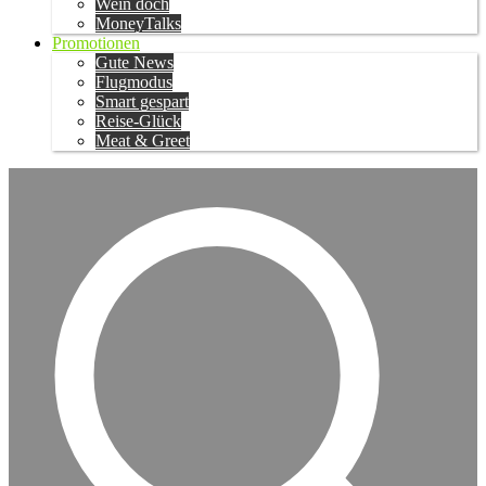
Wein doch
MoneyTalks
Promotionen
Gute News
Flugmodus
Smart gespart
Reise-Glück
Meat & Greet