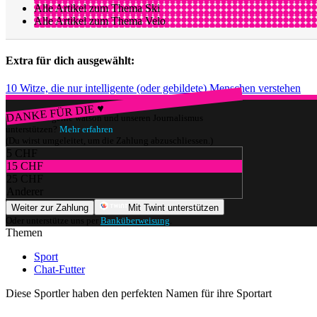
Alle Artikel zum Thema Ski
Alle Artikel zum Thema Velo
Extra für dich ausgewählt:
10 Witze, die nur intelligente (oder gebildete) Menschen verstehen
DANKE FÜR DIE ♥
Würdest du gerne watson und unseren Journalismus
unterstützen?
Mehr erfahren
(Du wirst umgeleitet, um die Zahlung abzuschliessen.)
5 CHF
15 CHF
25 CHF
Anderer
Weiter zur Zahlung
Mit Twint unterstützen
Oder unterstütze uns per
Banküberweisung
.
Themen
Sport
Chat-Futter
Diese Sportler haben den perfekten Namen für ihre Sportart