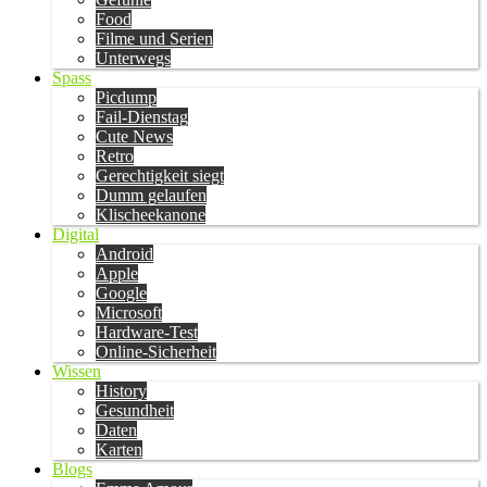
Food
Filme und Serien
Unterwegs
Spass
Picdump
Fail-Dienstag
Cute News
Retro
Gerechtigkeit siegt
Dumm gelaufen
Klischeekanone
Digital
Android
Apple
Google
Microsoft
Hardware-Test
Online-Sicherheit
Wissen
History
Gesundheit
Daten
Karten
Blogs