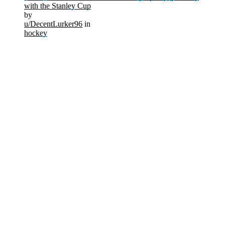
with the Stanley Cup
by
u/DecentLurker96
in
hockey