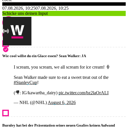
07.08.2026, 10:25
07.08.2026, 10:25
Schicke uns deinen Input
Wie cool willst du ein Glace essen? Sean Walker: JA
I scream, you scream, we all scream for ice cream! 🍦
Sean Walker made sure to eat a sweet treat out of the
#StanleyCup
!
(🎥: IG/kawartha_dairy)
pic.twitter.com/bz2laOrALI
— NHL (@NHL)
August 6, 2026
Burnley hat bei der Präsentation seines neuen Goalies keinen Aufwand