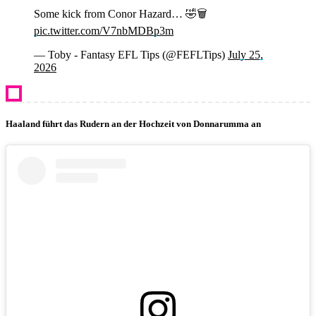
Some kick from Conor Hazard… 🤣🗑️
pic.twitter.com/V7nbMDBp3m
— Toby - Fantasy EFL Tips (@FEFLTips)
July 25,
2026
Haaland führt das Rudern an der Hochzeit von Donnarumma an