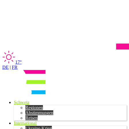
17°
DE
|
FR
Schweiz
Regionen
Abstimmungen
Reisen
International
Ukraine-Krieg