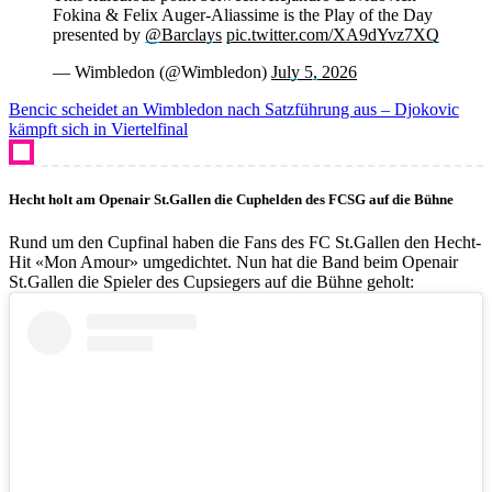
Fokina & Felix Auger-Aliassime is the Play of the Day
presented by
@Barclays
pic.twitter.com/XA9dYvz7XQ
— Wimbledon (@Wimbledon)
July 5, 2026
Bencic scheidet an Wimbledon nach Satzführung aus – Djokovic
kämpft sich in Viertelfinal
Hecht holt am Openair St.Gallen die Cuphelden des FCSG auf die Bühne
Rund um den Cupfinal haben die Fans des FC St.Gallen den Hecht-
Hit «Mon Amour» umgedichtet. Nun hat die Band beim Openair
St.Gallen die Spieler des Cupsiegers auf die Bühne geholt: