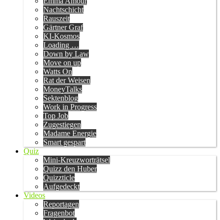
Emma Amour
Nachtschicht
Rauszeit
Gärtner Graf
KI-Kosmos
Loading …
Down by Law
Move on up
Watts On
Rat der Weisen
MoneyTalks
Sektenblog
Work in Progress
Top Job
Zugestiegen
Madame Energie
Smart gespart
Quiz
Mini-Kreuzworträtsel
Quizz den Huber
Quizzticle
Aufgedeckt
Videos
Reportagen
Fragenbot