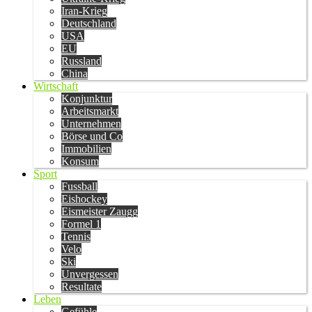
Iran-Krieg
Deutschland
USA
EU
Russland
China
Wirtschaft
Konjunktur
Arbeitsmarkt
Unternehmen
Börse und Co
Immobilien
Konsum
Sport
Fussball
Eishockey
Eismeister Zaugg
Formel 1
Tennis
Velo
Ski
Unvergessen
Resultate
Leben
Gefühle