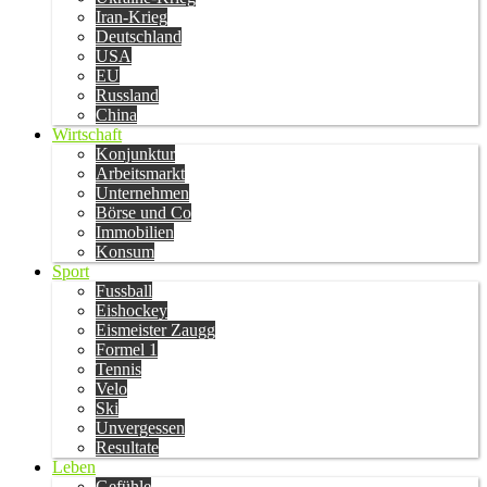
Iran-Krieg
Deutschland
USA
EU
Russland
China
Wirtschaft
Konjunktur
Arbeitsmarkt
Unternehmen
Börse und Co
Immobilien
Konsum
Sport
Fussball
Eishockey
Eismeister Zaugg
Formel 1
Tennis
Velo
Ski
Unvergessen
Resultate
Leben
Gefühle