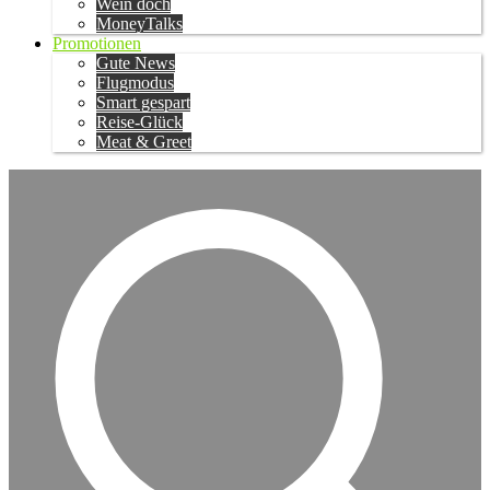
Wein doch
MoneyTalks
Promotionen
Gute News
Flugmodus
Smart gespart
Reise-Glück
Meat & Greet