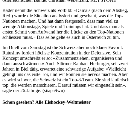
österreichischen Bande: Christian Weber.
Bild: KEYSTONE
Bader nennt die Schweiz als Vorbild: «Damals (nach dem Abstieg,
Red.) wurde die Situation analysiert und geschaut, was die Top-
Nationen machen. Und hat dann festgestellt, dass man viel zu
wenige Aktionstage, Spiele und Trainings hat. Und dass man als
ersten Schritt vom Aufwand her die Lücke zu den Top-Nationen
schliessen muss.» Das selbe gelte es auch in Österreich zu tun.
Im Duell vom Samstag ist die Schweiz aber noch klarer Favorit.
Ratushny fordert höchste Konzentration in der Defensive. Sein
Konzept umschreibt er so: «Zusammenziehen, organisieren und
dann ausschwärmen.» Auch Stürmer Raphael Herburger, seit zwei
Jahren in Biel tätig, erwartet eine schwierige Aufgabe: «Vielleicht
gelingt uns das erste Tor, und wir können sie nervös machen. Aber
es wird schwer, die Schweiz ist ein Top-8-Team. Sie sind läuferisch
top, die werden marschieren. Darauf müssen wir eingestellt sein»,
sagte der 26-Jährige. (si/apa/twu)
Schon gesehen? Alle Eishockey-Weltmeister