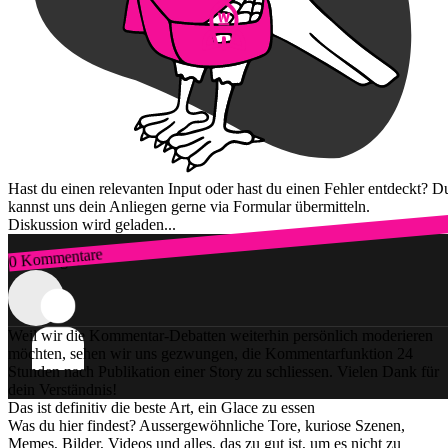
Hast du einen relevanten Input oder hast du einen Fehler entdeckt? D
kannst uns dein Anliegen gerne via Formular übermitteln.
Diskussion wird geladen...
0 Kommentare
Zum Login
Weil wir die Kommentar-Debatten weiterhin persönlich moderieren
möchten, sehen wir uns gezwungen, die Kommentarfunktion 24
Stunden nach Publikation einer Story zu schliessen. Vielen Dank für
dein Verständnis!
Das ist definitiv die beste Art, ein Glace zu essen
Was du hier findest? Aussergewöhnliche Tore, kuriose Szenen,
Memes, Bilder, Videos und alles, das zu gut ist, um es nicht zu