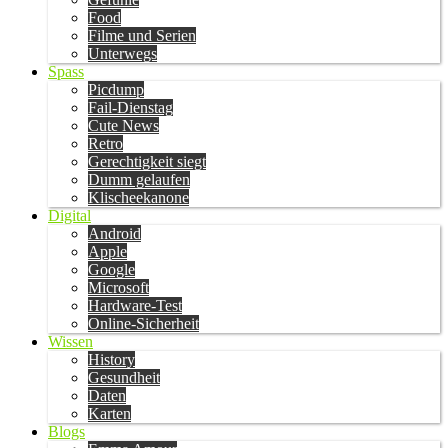
Food
Filme und Serien
Unterwegs
Spass
Picdump
Fail-Dienstag
Cute News
Retro
Gerechtigkeit siegt
Dumm gelaufen
Klischeekanone
Digital
Android
Apple
Google
Microsoft
Hardware-Test
Online-Sicherheit
Wissen
History
Gesundheit
Daten
Karten
Blogs