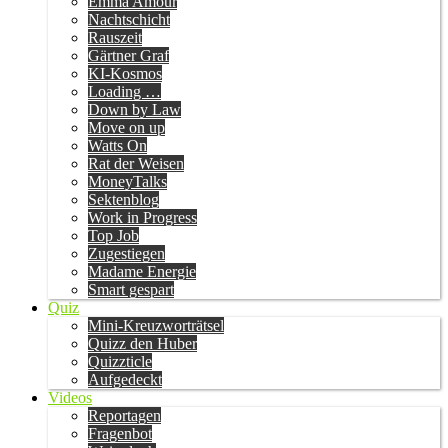
Emma Amour
Nachtschicht
Rauszeit
Gärtner Graf
KI-Kosmos
Loading …
Down by Law
Move on up
Watts On
Rat der Weisen
MoneyTalks
Sektenblog
Work in Progress
Top Job
Zugestiegen
Madame Energie
Smart gespart
Quiz
Mini-Kreuzworträtsel
Quizz den Huber
Quizzticle
Aufgedeckt
Videos
Reportagen
Fragenbot