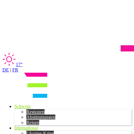
17°
DE
|
FR
Schweiz
Regionen
Abstimmungen
Reisen
International
Ukraine-Krieg