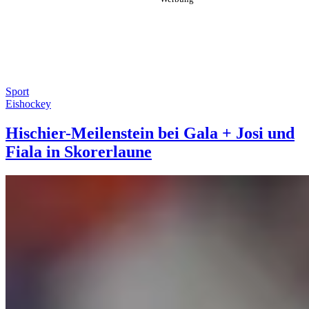
Sport
Eishockey
Hischier-Meilenstein bei Gala + Josi und
Fiala in Skorerlaune