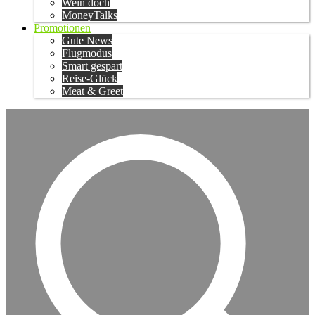
Wein doch
MoneyTalks
Promotionen
Gute News
Flugmodus
Smart gespart
Reise-Glück
Meat & Greet