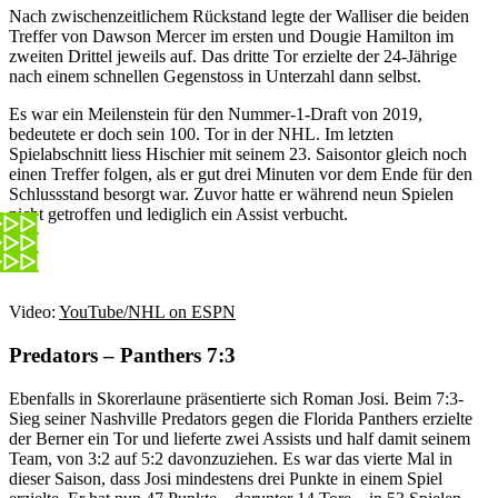
Nach zwischenzeitlichem Rückstand legte der Walliser die beiden
Treffer von Dawson Mercer im ersten und Dougie Hamilton im
zweiten Drittel jeweils auf. Das dritte Tor erzielte der 24-Jährige
nach einem schnellen Gegenstoss in Unterzahl dann selbst.
Es war ein Meilenstein für den Nummer-1-Draft von 2019,
bedeutete er doch sein 100. Tor in der NHL. Im letzten
Spielabschnitt liess Hischier mit seinem 23. Saisontor gleich noch
einen Treffer folgen, als er gut drei Minuten vor dem Ende für den
Schlussstand besorgt war. Zuvor hatte er während neun Spielen
nicht getroffen und lediglich ein Assist verbucht.
Video:
YouTube/NHL on ESPN
Predators – Panthers 7:3
Ebenfalls in Skorerlaune präsentierte sich Roman Josi. Beim 7:3-
Sieg seiner Nashville Predators gegen die Florida Panthers erzielte
der Berner ein Tor und lieferte zwei Assists und half damit seinem
Team, von 3:2 auf 5:2 davonzuziehen. Es war das vierte Mal in
dieser Saison, dass Josi mindestens drei Punkte in einem Spiel