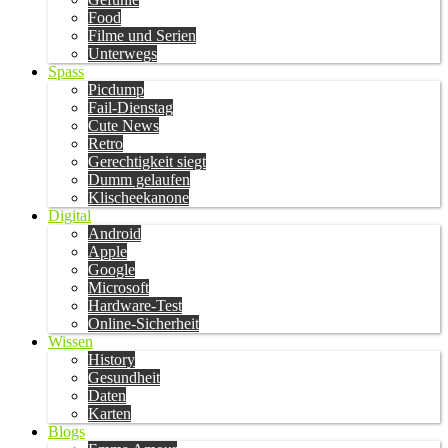
Food
Filme und Serien
Unterwegs
Spass
Picdump
Fail-Dienstag
Cute News
Retro
Gerechtigkeit siegt
Dumm gelaufen
Klischeekanone
Digital
Android
Apple
Google
Microsoft
Hardware-Test
Online-Sicherheit
Wissen
History
Gesundheit
Daten
Karten
Blogs