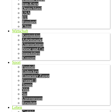
Iran-Krieg
Deutschland
USA
EU
Russland
China
Wirtschaft
Konjunktur
Arbeitsmarkt
Unternehmen
Börse und Co
Immobilien
Konsum
Sport
Fussball
Eishockey
Eismeister Zaugg
Formel 1
Tennis
Velo
Ski
Unvergessen
Resultate
Leben
Gefühle