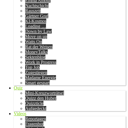
Emma Amour
Nachtschicht
Rauszeit
Gärtner Graf
KI-Kosmos
Loading …
Down by Law
Move on up
Watts On
Rat der Weisen
MoneyTalks
Sektenblog
Work in Progress
Top Job
Zugestiegen
Madame Energie
Smart gespart
Quiz
Mini-Kreuzworträtsel
Quizz den Huber
Quizzticle
Aufgedeckt
Videos
Reportagen
Fragenbot