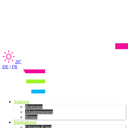
26°
DE
|
FR
Schweiz
Regionen
Abstimmungen
Reisen
International
Ukraine-Krieg