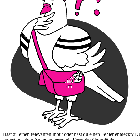
Hast du einen relevanten Input oder hast du einen Fehler entdeckt? D
kannst uns dein Anliegen gerne via Formular übermitteln.