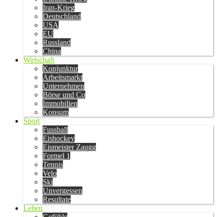
Iran-Krieg
Deutschland
USA
EU
Russland
China
Wirtschaft
Konjunktur
Arbeitsmarkt
Unternehmen
Börse und Co
Immobilien
Konsum
Sport
Fussball
Eishockey
Eismeister Zaugg
Formel 1
Tennis
Velo
Ski
Unvergessen
Resultate
Leben
Gefühle