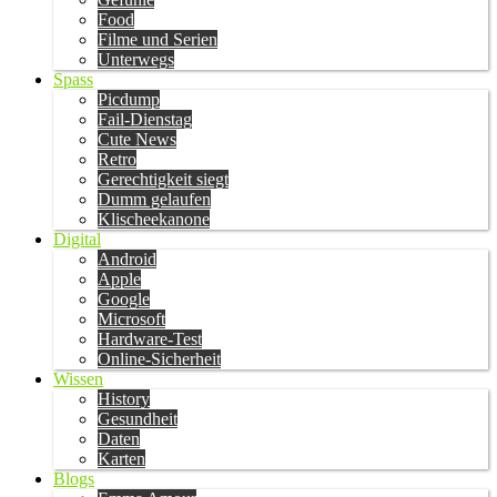
Food
Filme und Serien
Unterwegs
Spass
Picdump
Fail-Dienstag
Cute News
Retro
Gerechtigkeit siegt
Dumm gelaufen
Klischeekanone
Digital
Android
Apple
Google
Microsoft
Hardware-Test
Online-Sicherheit
Wissen
History
Gesundheit
Daten
Karten
Blogs