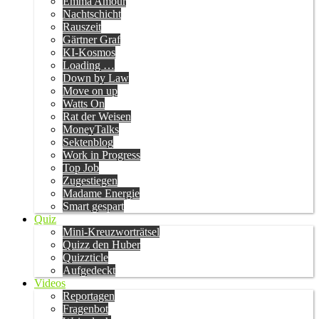
Emma Amour
Nachtschicht
Rauszeit
Gärtner Graf
KI-Kosmos
Loading …
Down by Law
Move on up
Watts On
Rat der Weisen
MoneyTalks
Sektenblog
Work in Progress
Top Job
Zugestiegen
Madame Energie
Smart gespart
Quiz
Mini-Kreuzworträtsel
Quizz den Huber
Quizzticle
Aufgedeckt
Videos
Reportagen
Fragenbot