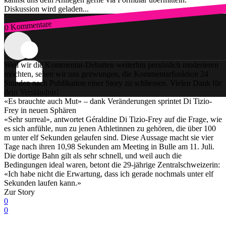
Diskussion wird geladen...
0 Kommentare
Zum Login
Weil wir die Kommentar-Debatten weiterhin persönlich moderieren
möchten, sehen wir uns gezwungen, die Kommentarfunktion 24
Stunden nach Publikation einer Story zu schliessen. Vielen Dank für
dein Verständnis!
«Es brauchte auch Mut» – dank Veränderungen sprintet Di Tizio-
Frey in neuen Sphären
«Sehr surreal», antwortet Géraldine Di Tizio-Frey auf die Frage, wie
es sich anfühle, nun zu jenen Athletinnen zu gehören, die über 100
m unter elf Sekunden gelaufen sind. Diese Aussage macht sie vier
Tage nach ihren 10,98 Sekunden am Meeting in Bulle am 11. Juli.
Die dortige Bahn gilt als sehr schnell, und weil auch die
Bedingungen ideal waren, betont die 29-jährige Zentralschweizerin:
«Ich habe nicht die Erwartung, dass ich gerade nochmals unter elf
Sekunden laufen kann.»
Zur Story
0
0