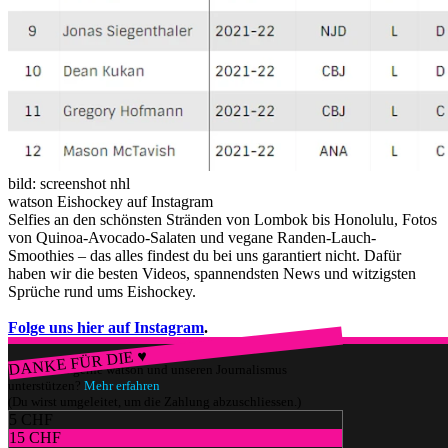
bild: screenshot nhl
watson Eishockey auf Instagram
Selfies an den schönsten Stränden von Lombok bis Honolulu, Fotos
von Quinoa-Avocado-Salaten und vegane Randen-Lauch-
Smoothies – das alles findest du bei uns garantiert nicht. Dafür
haben wir die besten Videos, spannendsten News und witzigsten
Sprüche rund ums Eishockey.
Folge uns hier auf Instagram
.
DANKE FÜR DIE ♥
Würdest du gerne watson und unseren Journalismus
unterstützen?
Mehr erfahren
(Du wirst umgeleitet, um die Zahlung abzuschliessen.)
5 CHF
15 CHF