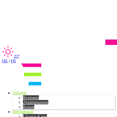
23°
DE
|
FR
Schweiz
Regionen
Abstimmungen
Reisen
International
Ukraine-Krieg