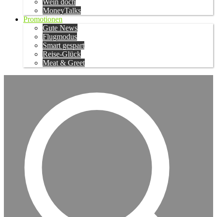
Wein doch
MoneyTalks
Promotionen
Gute News
Flugmodus
Smart gespart
Reise-Glück
Meat & Greet