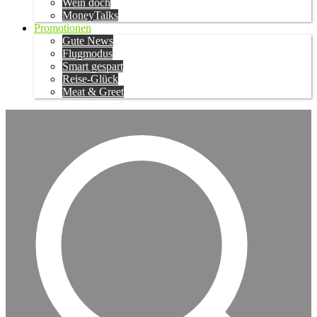
Wein doch
MoneyTalks
Promotionen
Gute News
Flugmodus
Smart gespart
Reise-Glück
Meat & Greet