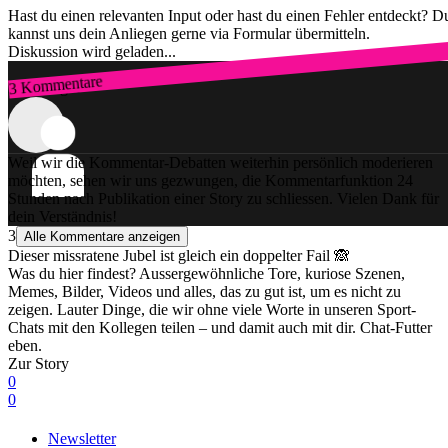
Hast du einen relevanten Input oder hast du einen Fehler entdeckt? D
kannst uns dein Anliegen gerne via Formular übermitteln.
Diskussion wird geladen...
3 Kommentare
Zum Login
Weil wir die Kommentar-Debatten weiterhin persönlich moderieren
möchten, sehen wir uns gezwungen, die Kommentarfunktion 24
Stunden nach Publikation einer Story zu schliessen. Vielen Dank für
dein Verständnis!
3
Alle Kommentare anzeigen
Dieser missratene Jubel ist gleich ein doppelter Fail 🙈
Was du hier findest? Aussergewöhnliche Tore, kuriose Szenen,
Memes, Bilder, Videos und alles, das zu gut ist, um es nicht zu
zeigen. Lauter Dinge, die wir ohne viele Worte in unseren Sport-
Chats mit den Kollegen teilen – und damit auch mit dir. Chat-Futter
eben.
Zur Story
0
0
Newsletter