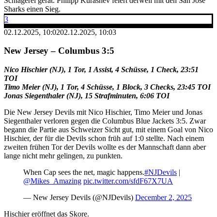
Schlägerei gerät. Philipp Kurashev feiert derweil mit den San Jose
Sharks einen Sieg.
3
02.12.2025, 10:02
02.12.2025, 10:03
New Jersey – Columbus 3:5
Nico Hischier (NJ), 1 Tor, 1 Assist, 4 Schüsse, 1 Check, 23:51
TOI
Timo Meier (NJ), 1 Tor, 4 Schüsse, 1 Block, 3 Checks, 23:45 TOI
Jonas Siegenthaler (NJ), 15 Strafminuten, 6:06 TOI
Die New Jersey Devils mit Nico Hischier, Timo Meier und Jonas
Siegenthaler verloren gegen die Columbus Blue Jackets 3:5. Zwar
begann die Partie aus Schweizer Sicht gut, mit einem Goal von Nico
Hischier, der für die Devils schon früh auf 1:0 stellte. Nach einem
zweiten frühen Tor der Devils wollte es der Mannschaft dann aber
lange nicht mehr gelingen, zu punkten.
When Cap sees the net, magic happens.
#NJDevils
|
@Mikes_Amazing
pic.twitter.com/sfdF67X7UA
— New Jersey Devils (@NJDevils)
December 2, 2025
Hischier eröffnet das Skore.