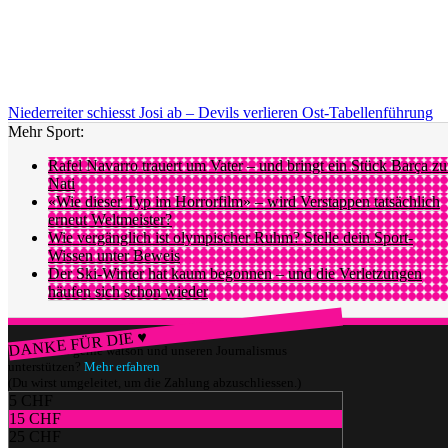
Niederreiter schiesst Josi ab – Devils verlieren Ost-Tabellenführung
Mehr Sport:
Rafel Navarro trauert um Vater – und bringt ein Stück Barça zu
Nati
«Wie dieser Typ im Horrorfilm» – wird Verstappen tatsächlich
erneut Weltmeister?
Wie vergänglich ist olympischer Ruhm? Stelle dein Sport-
Wissen unter Beweis
Der Ski-Winter hat kaum begonnen – und die Verletzungen
häufen sich schon wieder
DANKE FÜR DIE ♥
Würdest du gerne watson und unseren Journalismus
unterstützen?
Mehr erfahren
(Du wirst umgeleitet, um die Zahlung abzuschliessen.)
5 CHF
15 CHF
25 CHF