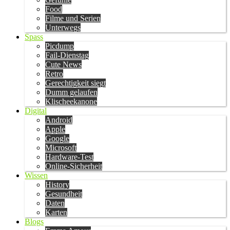
Food
Filme und Serien
Unterwegs
Spass
Picdump
Fail-Dienstag
Cute News
Retro
Gerechtigkeit siegt
Dumm gelaufen
Klischeekanone
Digital
Android
Apple
Google
Microsoft
Hardware-Test
Online-Sicherheit
Wissen
History
Gesundheit
Daten
Karten
Blogs