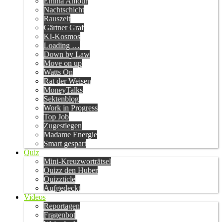
Emma Amour
Nachtschicht
Rauszeit
Gärtner Graf
KI-Kosmos
Loading …
Down by Law
Move on up
Watts On
Rat der Weisen
MoneyTalks
Sektenblog
Work in Progress
Top Job
Zugestiegen
Madame Energie
Smart gespart
Quiz
Mini-Kreuzworträtsel
Quizz den Huber
Quizzticle
Aufgedeckt
Videos
Reportagen
Fragenbot