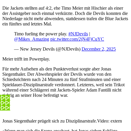
Die Jackets stellten auf 4:2, ehe Timo Meier mit Hischier als einer
der Assistgeber noch einmal verkürzte. Doch die Devils konnten die
Niederlage nicht mehr abwenden, stattdessen trafen die Blue Jackets
ein fünftes und letztes Mal.
Timo fueling the power play.
#NJDevils
|
@Mikes_Amazing
pic.twitter.com/2jN4FjCuYC
— New Jersey Devils (@NJDevils)
December 2, 2025
Meier trifft im Powerplay.
Für mehr Aufsehen als den Punkteverlust sorgte aber Jonas
Siegenthaler. Der Abwehrspieler der Devils wurde von den
Schiedsrichtern nach 24 Minuten zu fünf Strafminuten und einer
Spieldauer-Disziplinarstrafe verdonnert. Letzteres, weil sein Trikot
während einer Schlägerei mit Jackets-Spieler Adam Fantilli nicht
richtig an seiner Hose befestigt war.
Jonas Siegenthaler prügelt sich zu Disziplinarstrafe.
Video: extern
«Wenn man sich die Szene anschaut, hat Jonas sieben Schläge