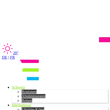
20°
DE
|
FR
Schweiz
Regionen
Abstimmungen
Reisen
International
Ukraine-Krieg