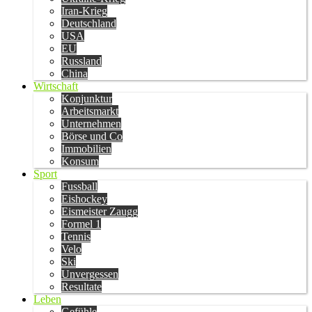
Iran-Krieg
Deutschland
USA
EU
Russland
China
Wirtschaft
Konjunktur
Arbeitsmarkt
Unternehmen
Börse und Co
Immobilien
Konsum
Sport
Fussball
Eishockey
Eismeister Zaugg
Formel 1
Tennis
Velo
Ski
Unvergessen
Resultate
Leben
Gefühle