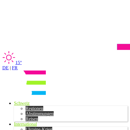
15°
DE
|
FR
Schweiz
Regionen
Abstimmungen
Reisen
International
Ukraine-Krieg