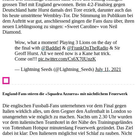
grossen Titel mit England gewonnen. Beim 4:2-Finalsieg gegen
Deutschland hatte Hurst damals drei Tore erzielt, darunter auch das
bis heute umstrittene Wembley-Tor. Die Stimmung im Publikum bei
dem Auftritt war gut, anschliessend gingen die Fans dazu über, ihren
neuen Lieblingssong zu singen: «Sweet Caroline» von Neil
Diamond.
Wow, what a moment! Playing 3 Lions on the day of
the final with
@Baddiel
&
@FrankOnTheRadio
& Sir
Geoff Hurst. All we need now is a Kane hat trick.
Come on!!!
pic.twitter.com/Cs6X70UnzK
— Lightning Seeds (@Lightning_Seeds)
July 11, 2021
England-Fans stören die «Squadra Azzurra» mit nächtlichem Feuerwerk
Die englischen Fussball-Fans unternehmen vor dem Final gegen
Italien wirklich alles, um dem Gegner den Aufenthalt in London so
unangenehm wie möglich zu machen. Nachts um 2.30 Uhr wurden
vor dem italienischen Teamhotel in der Nähe des Trainingsgeländes
von Tottenham Hotspur minutenlang Feuerwerk gezündet. Das Ziel
dabei ist klar: Den Italienern möglichst viel Schlaf zu rauben. Nicht