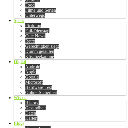
Food
Filme und Serien
Unterwegs
Spass
Picdump
Fail-Dienstag
Cute News
Retro
Gerechtigkeit siegt
Dumm gelaufen
Klischeekanone
Digital
Android
Apple
Google
Microsoft
Hardware-Test
Online-Sicherheit
Wissen
History
Gesundheit
Daten
Karten
Blogs