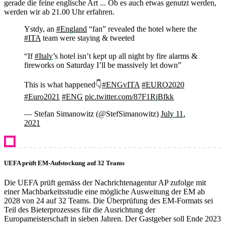
gerade die feine englische Art ... Ob es auch etwas genutzt werden,
werden wir ab 21.00 Uhr erfahren.
Ystdy, an
#England
“fan” revealed the hotel where the
#ITA
team were staying & tweeted
“If
#Italy
’s hotel isn’t kept up all night by fire alarms &
fireworks on Saturday I’ll be massively let down”
This is what happened👇
#ENGvITA
#EURO2020
#Euro2021
#ENG
pic.twitter.com/87F1RjBfkk
— Stefan Simanowitz (@StefSimanowitz)
July 11,
2021
UEFA prüft EM-Aufstockung auf 32 Teams
Die UEFA prüft gemäss der Nachrichtenagentur AP zufolge mit
einer Machbarkeitsstudie eine mögliche Ausweitung der EM ab
2028 von 24 auf 32 Teams. Die Überprüfung des EM-Formats sei
Teil des Bieterprozesses für die Ausrichtung der
Europameisterschaft in sieben Jahren. Der Gastgeber soll Ende 2023