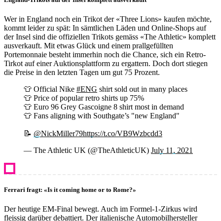
Wer in England noch ein Trikot der «Three Lions» kaufen möchte,
kommt leider zu spät: In sämtlichen Läden und Online-Shops auf
der Insel sind die offiziellen Trikots gemäss «The Athletic» komplett
ausverkauft. Mit etwas Glück und einem prallgefüllten
Portemonnaie besteht immerhin noch die Chance, sich ein Retro-
Tirkot auf einer Auktionsplattform zu ergattern. Doch dort stiegen
die Preise in den letzten Tagen um gut 75 Prozent.
👕 Official Nike
#ENG
shirt sold out in many places
👕 Price of popular retro shirts up 75%
👕 Euro 96 Grey Gascoigne 8 shirt most in demand
👕 Fans aligning with Southgate’s "new England"
📝
@NickMiller79
https://t.co/VB9Wzbcdd3
— The Athletic UK (@TheAthleticUK)
July 11, 2021
Ferrari fragt: «Is it coming home or to Rome?»
Der heutige EM-Final bewegt. Auch im Formel-1-Zirkus wird
fleissig darüber debattiert. Der italienische Automobilhersteller