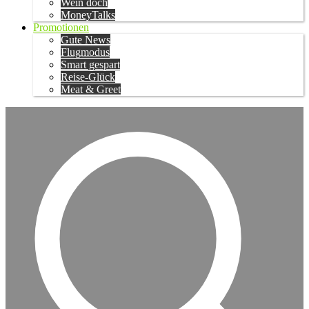
Wein doch
MoneyTalks
Promotionen
Gute News
Flugmodus
Smart gespart
Reise-Glück
Meat & Greet