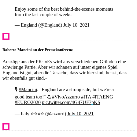
Enjoy some of the best behind-the-scenes moments
from the last couple of weeks:
— England (@England)
July 10, 2021
Roberto Mancini an der Pressekonferenz
Auszüge aus der PK: «Es wird aus verschiedenen Gründen eine
schwierige Partie. Aber wir schauen auf unser eigenes Spiel.
England ist gut, aber die Tatsache, dass wir hier sind, heisst, dass
wir ebenfalls gut sind.»
🎙️
#Mancini
: "England are a strong side, but we're a
good team too!" 💪
#VivoAzzurro
#ITA
#ITAENG
#EURO2020
pic.twitter.com/4G47UF7pKS
— Italy ⭐️⭐️⭐️⭐️ (@azzurri)
July 10, 2021