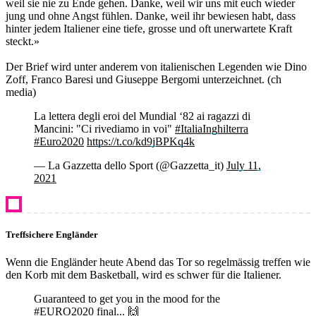
weil sie nie zu Ende gehen. Danke, weil wir uns mit euch wieder
jung und ohne Angst fühlen. Danke, weil ihr bewiesen habt, dass
hinter jedem Italiener eine tiefe, grosse und oft unerwartete Kraft
steckt.»
Der Brief wird unter anderem von italienischen Legenden wie Dino
Zoff, Franco Baresi und Giuseppe Bergomi unterzeichnet. (ch
media)
La lettera degli eroi del Mundial ‘82 ai ragazzi di
Mancini: "Ci rivediamo in voi"
#ItaliaInghilterra
#Euro2020
https://t.co/kd9jBPKq4k
— La Gazzetta dello Sport (@Gazzetta_it)
July 11,
2021
Treffsichere Engländer
Wenn die Engländer heute Abend das Tor so regelmässig treffen wie
den Korb mit dem Basketball, wird es schwer für die Italiener.
Guaranteed to get you in the mood for the
#EURO2020
final... 🙌