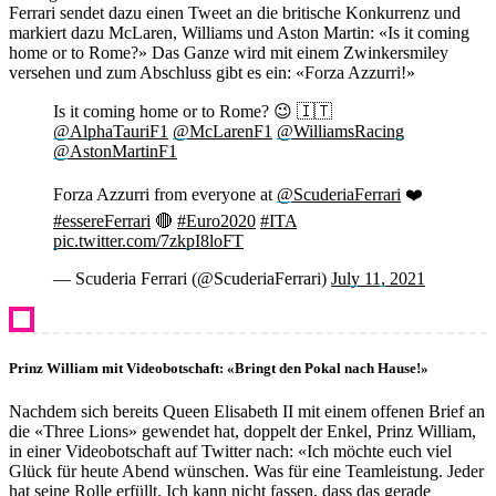
Ferrari sendet dazu einen Tweet an die britische Konkurrenz und
markiert dazu McLaren, Williams und Aston Martin: «Is it coming
home or to Rome?» Das Ganze wird mit einem Zwinkersmiley
versehen und zum Abschluss gibt es ein: «Forza Azzurri!»
Is it coming home or to Rome? 😉 🇮🇹
@AlphaTauriF1
@McLarenF1
@WilliamsRacing
@AstonMartinF1
Forza Azzurri from everyone at
@ScuderiaFerrari
❤️
#essereFerrari
🔴
#Euro2020
#ITA
pic.twitter.com/7zkpI8loFT
— Scuderia Ferrari (@ScuderiaFerrari)
July 11, 2021
Prinz William mit Videobotschaft: «Bringt den Pokal nach Hause!»
Nachdem sich bereits Queen Elisabeth II mit einem offenen Brief an
die «Three Lions» gewendet hat, doppelt der Enkel, Prinz William,
in einer Videobotschaft auf Twitter nach: «Ich möchte euch viel
Glück für heute Abend wünschen. Was für eine Teamleistung. Jeder
hat seine Rolle erfüllt. Ich kann nicht fassen, dass das gerade