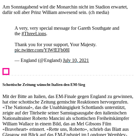
Am Sonntagabend wird die Monarchin nicht im Stadion erwartet,
dafür soll aber Prinz William anwesend sein. (ch media)
A very, very special message for Gareth Southgate and
the
#ThreeLions
.
Thank you for your support, Your Majesty.
pic.twitter.com/YlWfEFb08I
— England (@England)
July 10, 2021
Schottische Zeitung wünscht Italien den EM-Sieg
Mit der Bitte an Italien, das EM-Finale gegen England zu gewinnen,
hat eine schottische Zeitung gemischte Reaktionen hervorgerufen.
«The National», das die Unabhängigkeit Schottlands unterstützt,
zeigte auf der Titelseite seiner Samstagsausgabe den italienischen
Nationaltrainer Roberto Mancini als schottischen Freiheitskämpfer
William Wallace in einem Bild, das an Mel Gibsons Film
«Braveheart» erinnert. «Rette uns, Roberto», schrieb das Blatt aus
Glasgow mit Blick auf das EM-Endspiel im Londoner Wembley-