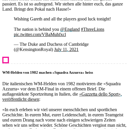
passiert. Es ist so aufregend. Wir stehen alle hinter euch, das ganze
Land. Bringt den Pokal nach Hause!»
Wishing Gareth and all the players good luck tonight!
The nation is behind you
@England
#ThreeLions
pic.twitter.com/VBaMuhfxcl
— The Duke and Duchess of Cambridge
(@KensingtonRoyal)
July 11, 2021
WM-Helden von 1982 machen «Squadra Azzurra» heiss
Die italienischen WM-Helden von 1982 motivieren die «Squadra
Azzurra» vor dem EM-Final in einem offenen Brief. Die
auflagestärkste Sportzeitung in Italien, die
«Gazzetta dello Sport»,
veröffentlicht diesen
:
«In euch erleben wir viel unserer menschlichen und sportlichen
Geschichte. In eurem Mut, eurer Leidenschaft, in eurem Teamgeist
und eurem Drang nach vorne nach einigen schwierigen Zeiten
sehen wir uns selbst wieder. Schöne Geschichten vergisst man nicht,