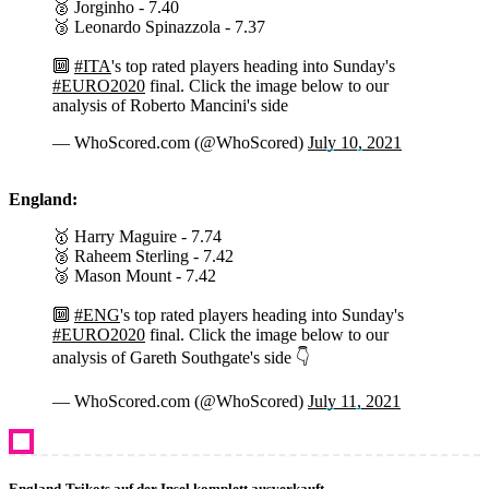
🥈 Jorginho - 7.40
🥉 Leonardo Spinazzola - 7.37
🔟
#ITA
's top rated players heading into Sunday's
#EURO2020
final. Click the image below to our
analysis of Roberto Mancini's side
— WhoScored.com (@WhoScored)
July 10, 2021
England:
🥇 Harry Maguire - 7.74
🥈 Raheem Sterling - 7.42
🥉 Mason Mount - 7.42
🔟
#ENG
's top rated players heading into Sunday's
#EURO2020
final. Click the image below to our
analysis of Gareth Southgate's side 👇
— WhoScored.com (@WhoScored)
July 11, 2021
England-Trikots auf der Insel komplett ausverkauft