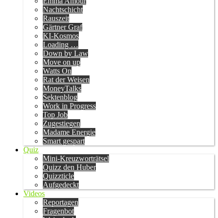
Emma Amour
Nachtschicht
Rauszeit
Gärtner Graf
KI-Kosmos
Loading …
Down by Law
Move on up
Watts On
Rat der Weisen
MoneyTalks
Sektenblog
Work in Progress
Top Job
Zugestiegen
Madame Energie
Smart gespart
Quiz
Mini-Kreuzworträtsel
Quizz den Huber
Quizzticle
Aufgedeckt
Videos
Reportagen
Fragenbot