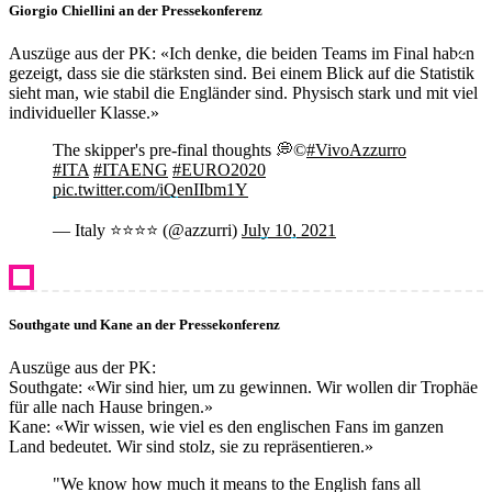
Giorgio Chiellini an der Pressekonferenz
Auszüge aus der PK: «Ich denke, die beiden Teams im Final haben
gezeigt, dass sie die stärksten sind. Bei einem Blick auf die Statistik
sieht man, wie stabil die Engländer sind. Physisch stark und mit viel
individueller Klasse.»
The skipper's pre-final thoughts 💭©️
#VivoAzzurro
#ITA
#ITAENG
#EURO2020
pic.twitter.com/iQenIIbm1Y
— Italy ⭐️⭐️⭐️⭐️ (@azzurri)
July 10, 2021
Southgate und Kane an der Pressekonferenz
Auszüge aus der PK:
Southgate: «Wir sind hier, um zu gewinnen. Wir wollen dir Trophäe
für alle nach Hause bringen.»
Kane: «Wir wissen, wie viel es den englischen Fans im ganzen
Land bedeutet. Wir sind stolz, sie zu repräsentieren.»
"We know how much it means to the English fans all