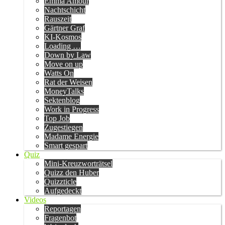
Emma Amour
Nachtschicht
Rauszeit
Gärtner Graf
KI-Kosmos
Loading …
Down by Law
Move on up
Watts On
Rat der Weisen
MoneyTalks
Sektenblog
Work in Progress
Top Job
Zugestiegen
Madame Energie
Smart gespart
Quiz
Mini-Kreuzworträtsel
Quizz den Huber
Quizzticle
Aufgedeckt
Videos
Reportagen
Fragenbot