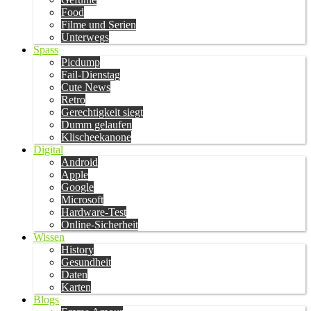
Food
Filme und Serien
Unterwegs
Spass
Picdump
Fail-Dienstag
Cute News
Retro
Gerechtigkeit siegt
Dumm gelaufen
Klischeekanone
Digital
Android
Apple
Google
Microsoft
Hardware-Test
Online-Sicherheit
Wissen
History
Gesundheit
Daten
Karten
Blogs