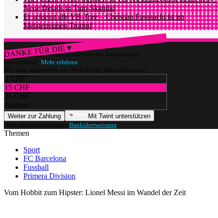
Neue Details in Turn-Skandal
Er schiesst alle YB-Tore – Christian Fassnacht ist im
Meisterrennen Trumpf
DANKE FÜR DIE ♥
Würdest du gerne watson und unseren Journalismus
unterstützen?
Mehr erfahren
(Du wirst umgeleitet, um die Zahlung abzuschliessen.)
5 CHF
15 CHF
25 CHF
Anderer
Weiter zur Zahlung
Mit Twint unterstützen
Oder unterstütze uns per
Banküberweisung
.
Themen
Sport
FC Barcelona
Fussball
Primera Division
Vom Hobbit zum Hipster: Lionel Messi im Wandel der Zeit