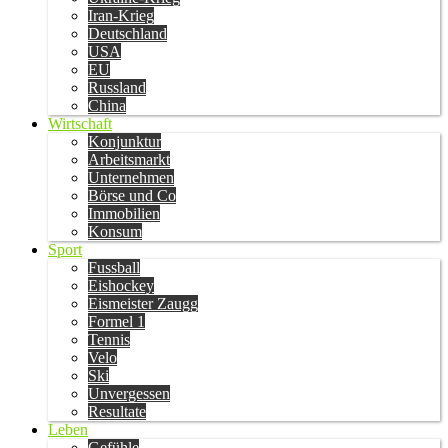
Iran-Krieg
Deutschland
USA
EU
Russland
China
Wirtschaft
Konjunktur
Arbeitsmarkt
Unternehmen
Börse und Co
Immobilien
Konsum
Sport
Fussball
Eishockey
Eismeister Zaugg
Formel 1
Tennis
Velo
Ski
Unvergessen
Resultate
Leben
Gefühle