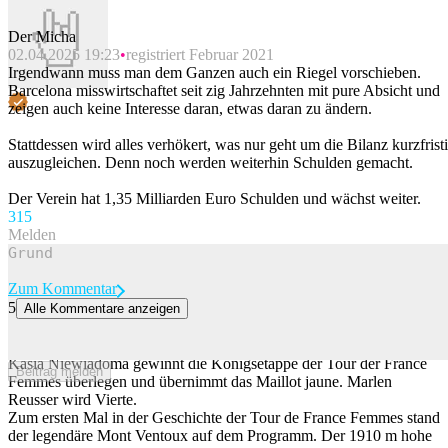
Der Micha
02.04.2025 19:23
registriert Februar 2021
Irgendwann muss man dem Ganzen auch ein Riegel vorschieben.
Barcelona misswirtschaftet seit zig Jahrzehnten mit pure Absicht und
zeigen auch keine Interesse daran, etwas daran zu ändern.
Stattdessen wird alles verhökert, was nur geht um die Bilanz kurzfrist
auszugleichen. Denn noch werden weiterhin Schulden gemacht.
Der Verein hat 1,35 Milliarden Euro Schulden und wächst weiter.
31
5
Melden
Zum Kommentar
5
Alle Kommentare anzeigen
Reusser verliert Gelbes Trikot am Mont Ventoux: «Ich bin sehr
traurig»
Kasia Niewiadoma gewinnt die Königsetappe der Tour der France
Beitrag melden
Femmes überlegen und übernimmt das Maillot jaune. Marlen
Reusser wird Vierte.
Zum ersten Mal in der Geschichte der Tour de France Femmes stand
der legendäre Mont Ventoux auf dem Programm. Der 1910 m hohe