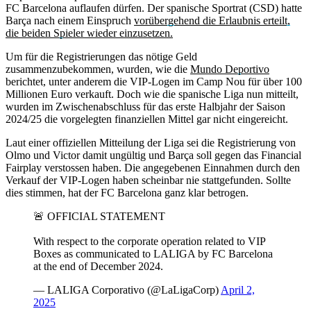
FC Barcelona auflaufen dürfen. Der spanische Sportrat (CSD) hatte
Barça nach einem Einspruch
vorübergehend die Erlaubnis erteilt,
die beiden Spieler wieder einzusetzen.
Um für die Registrierungen das nötige Geld
zusammenzubekommen, wurden, wie die
Mundo Deportivo
berichtet, unter anderem die VIP-Logen im Camp Nou für über 100
Millionen Euro verkauft. Doch wie die spanische Liga nun mitteilt,
wurden im Zwischenabschluss für das erste Halbjahr der Saison
2024/25 die vorgelegten finanziellen Mittel gar nicht eingereicht.
Laut einer offiziellen Mitteilung der Liga sei die Registrierung von
Olmo und Victor damit ungültig und Barça soll gegen das Financial
Fairplay verstossen haben. Die angegebenen Einnahmen durch den
Verkauf der VIP-Logen haben scheinbar nie stattgefunden. Sollte
dies stimmen, hat der FC Barcelona ganz klar betrogen.
🚨 OFFICIAL STATEMENT
With respect to the corporate operation related to VIP
Boxes as communicated to LALIGA by FC Barcelona
at the end of December 2024.
— LALIGA Corporativo (@LaLigaCorp)
April 2,
2025