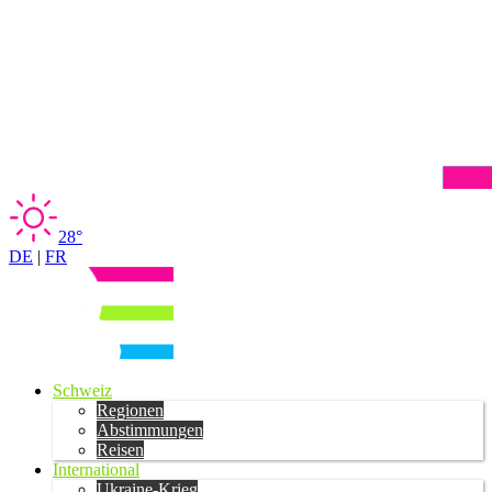
28°
DE
|
FR
Schweiz
Regionen
Abstimmungen
Reisen
International
Ukraine-Krieg