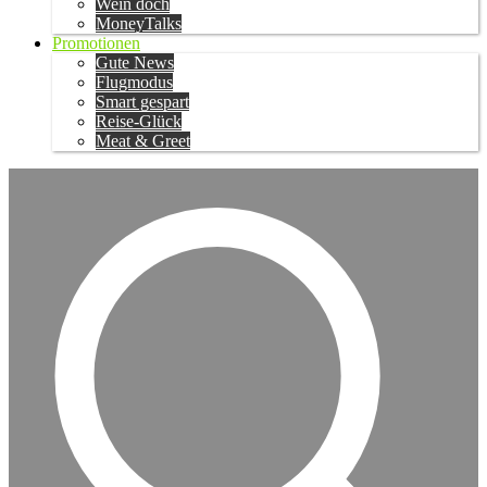
Wein doch
MoneyTalks
Promotionen
Gute News
Flugmodus
Smart gespart
Reise-Glück
Meat & Greet