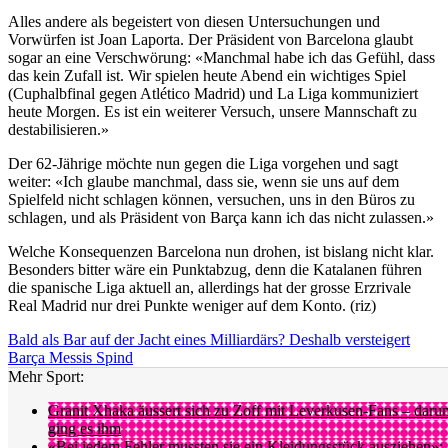
Alles andere als begeistert von diesen Untersuchungen und
Vorwürfen ist Joan Laporta. Der Präsident von Barcelona glaubt
sogar an eine Verschwörung: «Manchmal habe ich das Gefühl, dass
das kein Zufall ist. Wir spielen heute Abend ein wichtiges Spiel
(Cuphalbfinal gegen Atlético Madrid) und La Liga kommuniziert
heute Morgen. Es ist ein weiterer Versuch, unsere Mannschaft zu
destabilisieren.»
Der 62-Jährige möchte nun gegen die Liga vorgehen und sagt
weiter: «Ich glaube manchmal, dass sie, wenn sie uns auf dem
Spielfeld nicht schlagen können, versuchen, uns in den Büros zu
schlagen, und als Präsident von Barça kann ich das nicht zulassen.»
Welche Konsequenzen Barcelona nun drohen, ist bislang nicht klar.
Besonders bitter wäre ein Punktabzug, denn die Katalanen führen
die spanische Liga aktuell an, allerdings hat der grosse Erzrivale
Real Madrid nur drei Punkte weniger auf dem Konto. (riz)
Bald als Bar auf der Jacht eines Milliardärs? Deshalb versteigert
Barça Messis Spind
Mehr Sport:
Granit Xhaka äussert sich zu Zoff mit Leverkusen-Fans – daru
ging es ihm
«Bei jedem Fehler mussten sie ein Kleidungsstück ausziehen»: