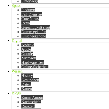
Unterwegs
Spass
Picdump
Fail-Dienstag
Cute News
Retro
Gerechtigkeit siegt
Dumm gelaufen
Klischeekanone
Digital
Android
Apple
Google
Microsoft
Hardware-Test
Online-Sicherheit
Wissen
History
Gesundheit
Daten
Karten
Blogs
Emma Amour
Nachtschicht
Rauszeit