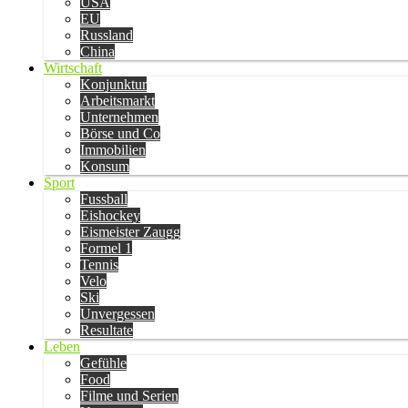
USA
EU
Russland
China
Wirtschaft
Konjunktur
Arbeitsmarkt
Unternehmen
Börse und Co
Immobilien
Konsum
Sport
Fussball
Eishockey
Eismeister Zaugg
Formel 1
Tennis
Velo
Ski
Unvergessen
Resultate
Leben
Gefühle
Food
Filme und Serien