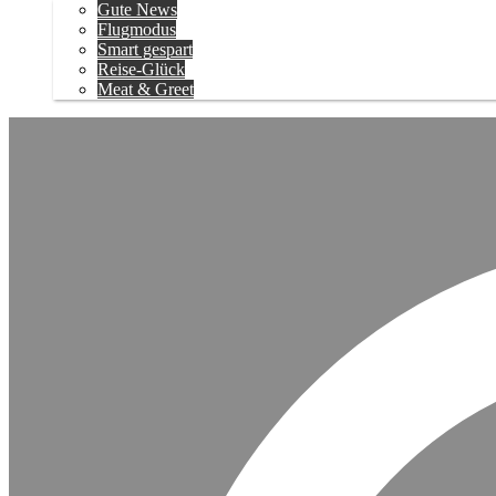
Gute News
Flugmodus
Smart gespart
Reise-Glück
Meat & Greet