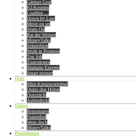
Gärtner Graf
KI-Kosmos
Loading …
Down by Law
Move on up
Watts On
Rat der Weisen
MoneyTalks
Sektenblog
Work in Progress
Top Job
Zugestiegen
Madame Energie
Smart gespart
Quiz
Mini-Kreuzworträtsel
Quizz den Huber
Quizzticle
Aufgedeckt
Videos
Reportagen
Fragenbot
Wein doch
MoneyTalks
Promotionen