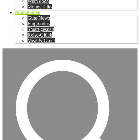
Wein doch
MoneyTalks
Promotionen
Gute News
Flugmodus
Smart gespart
Reise-Glück
Meat & Greet