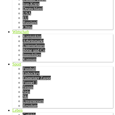
Iran-Krieg
Deutschland
USA
EU
Russland
China
Wirtschaft
Konjunktur
Arbeitsmarkt
Unternehmen
Börse und Co
Immobilien
Konsum
Sport
Fussball
Eishockey
Eismeister Zaugg
Formel 1
Tennis
Velo
Ski
Unvergessen
Resultate
Leben
Gefühle