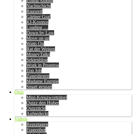
Emma Amour
Nachtschicht
Rauszeit
Gärtner Graf
KI-Kosmos
Loading …
Down by Law
Move on up
Watts On
Rat der Weisen
MoneyTalks
Sektenblog
Work in Progress
Top Job
Zugestiegen
Madame Energie
Smart gespart
Quiz
Mini-Kreuzworträtsel
Quizz den Huber
Quizzticle
Aufgedeckt
Videos
Reportagen
Fragenbot