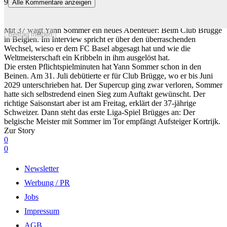
9
Alle Kommentare anzeigen
Was Yann Sommer über den heutigen FC Basel denkt und wie
Brügge ihn überzeugte
Mit 37 wagt Yann Sommer ein neues Abenteuer: Beim Club Brügge
Beitrag melden
in Belgien. Im Interview spricht er über den überraschenden
Wechsel, wieso er dem FC Basel abgesagt hat und wie die
Weltmeisterschaft ein Kribbeln in ihm ausgelöst hat.
Die ersten Pflichtspielminuten hat Yann Sommer schon in den
Beinen. Am 31. Juli debütierte er für Club Brügge, wo er bis Juni
2029 unterschrieben hat. Der Supercup ging zwar verloren, Sommer
hatte sich selbstredend einen Sieg zum Auftakt gewünscht. Der
richtige Saisonstart aber ist am Freitag, erklärt der 37-jährige
Schweizer. Dann steht das erste Liga-Spiel Brügges an: Der
belgische Meister mit Sommer im Tor empfängt Aufsteiger Kortrijk.
Zur Story
0
0
Newsletter
Werbung / PR
Jobs
Impressum
AGB