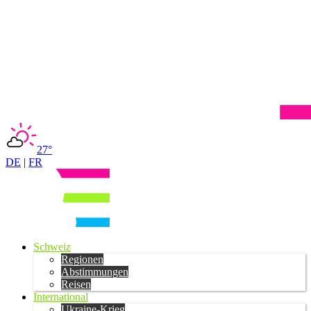
27°
DE
|
FR
Schweiz
Regionen
Abstimmungen
Reisen
International
Ukraine-Krieg