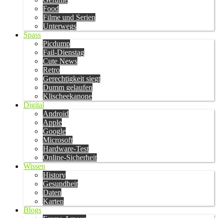
Food
Filme und Serien
Unterwegs
Spass
Picdump
Fail-Dienstag
Cute News
Retro
Gerechtigkeit siegt
Dumm gelaufen
Klischeekanone
Digital
Android
Apple
Google
Microsoft
Hardware-Test
Online-Sicherheit
Wissen
History
Gesundheit
Daten
Karten
Blogs