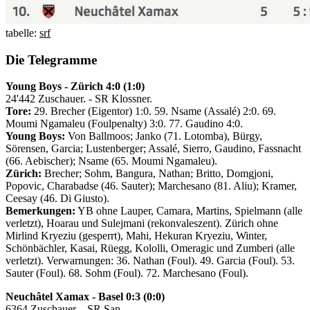
tabelle:
srf
Die Telegramme
Young Boys - Zürich 4:0 (1:0)
24'442 Zuschauer. - SR Klossner.
Tore:
29. Brecher (Eigentor) 1:0. 59. Nsame (Assalé) 2:0. 69.
Moumi Ngamaleu (Foulpenalty) 3:0. 77. Gaudino 4:0.
Young Boys:
Von Ballmoos; Janko (71. Lotomba), Bürgy,
Sörensen, Garcia; Lustenberger; Assalé, Sierro, Gaudino, Fassnacht
(66. Aebischer); Nsame (65. Moumi Ngamaleu).
Zürich:
Brecher; Sohm, Bangura, Nathan; Britto, Domgjoni,
Popovic, Charabadse (46. Sauter); Marchesano (81. Aliu); Kramer,
Ceesay (46. Di Giusto).
Bemerkungen:
YB ohne Lauper, Camara, Martins, Spielmann (alle
verletzt), Hoarau und Sulejmani (rekonvaleszent). Zürich ohne
Mirlind Kryeziu (gesperrt), Mahi, Hekuran Kryeziu, Winter,
Schönbächler, Kasai, Rüegg, Kololli, Omeragic und Zumberi (alle
verletzt). Verwarnungen: 36. Nathan (Foul). 49. Garcia (Foul). 53.
Sauter (Foul). 68. Sohm (Foul). 72. Marchesano (Foul).
Neuchâtel Xamax - Basel 0:3 (0:0)
6364 Zuschauer. - SR San.