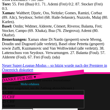
Tore:
55. Frei (Bua) 0:1. 71. Ademi (Frei) 0:2. 87. Stocker (Frei)
0:3.
Xamax:
Walthert; Djuric, Oss, Neitzke; Gomes, Ramizi, Corbaz
(89. Alic), Seydoux; Seferi (68. Haile-Selassie), Nuzzolo, Mulaj (80.
Karlen).
Basel:
Omlin; Widmer, Alderete, Cömert, Riveros; Balanta, Frei;
Stocker, Campo (69. Xhaka), Bua (76. Zhegrova); Ademi (80.
Okafor).
Bemerkungen:
Xamax ohne Di Nardo (gesperrt) sowie Mveng,
Doudin und Dugourd (alle verletzt), Basel ohne Petretta (gesperrt)
sowie Zuffi, Kuzmanovic und Van Wolfswinkel (alle verletzt). 38.
Lattenschuss von Seydoux. Verwarnungen. 27. Balanta (Foul). 57.
Alderete (Foul). 67. Frei (Foul). (sda)
Neuer Super-League-Modus – so hitzig wurde nach der Premiere in
Österreich diskutiert
DANKE FÜR DIE ♥
Würdest du gerne watson und unseren Journalismus
unterstützen?
Mehr erfahren
(Du wirst umgeleitet, um die Zahlung abzuschliessen.)
5 CHF
15 CHF
25 CHF
Anderer