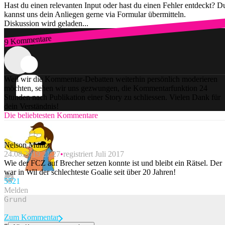
Hast du einen relevanten Input oder hast du einen Fehler entdeckt? D
kannst uns dein Anliegen gerne via Formular übermitteln.
Diskussion wird geladen...
9 Kommentare
Zum Login
Weil wir die Kommentar-Debatten weiterhin persönlich moderieren
möchten, sehen wir uns gezwungen, die Kommentarfunktion 24
Stunden nach Publikation einer Story zu schliessen. Vielen Dank für
dein Verständnis!
Die beliebtesten Kommentare
Nelson Muntz
24.08.2019 21:27
registriert Juli 2017
Wie der FCZ auf Brecher setzen konnte ist und bleibt ein Rätsel. Der
war in Wil der schlechteste Goalie seit über 20 Jahren!
55
21
Melden
Zum Kommentar