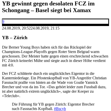
YB gewinnt gegen desolaten FCZ im
Schongang – Basel siegt bei Xamax
9
24.08.2019, 20:52
24.08.2019, 21:15
YB – Zürich
Die Berner Young Boys haben sich für das Rückspiel der
Champions-League-Playoffs gegen Roter Stern Belgrad warm
geschossen. Der Meister hatte gegen einen erschreckend schwachen
FC Zürich keinerlei Mühe und siegte auch in dieser Höhe verdient
mit 4:0.
Der FCZ schlitterte durch ein unglückliches Eigentor in die
Kanterniederlage. Ein Pfostenkopfball von YB-Angreifer Christian
Fassnacht prallte von hinten an die Wade von Goalie Yannick
Brecher und von da ins Tor. «Das gehört leider zum Fussball dazu,
ist aber natürlich extrem unglücklich», sagte der Keeper zu
«Teleclub».
Die Führung für YB gegen Zürich: Eigentor Brecher
nach Fassnachts Kopfball.
#Bscyb