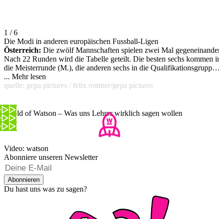
1 / 6
Die Modi in anderen europäischen Fussball-Ligen
Österreich:
Die zwölf Mannschaften spielen zwei Mal gegeneinander
Nach 22 Runden wird die Tabelle geteilt. Die besten sechs kommen i
die Meisterrunde (M.), die anderen sechs in die Qualifikationsgruppe
(Q.). Die Punkte werden halbiert. Der Sieger der M. ist Meister. Der
...
Mehr lesen
Letzte der Q. steigt ab.Bei fünf Europacup-Startplätzen hat auch der
quelle: gepa pictures / felix roittner/gepa pictures
Dritte der M. seinen EL-Platz fix. Der Sieger der Q. spielt in einem
Heimspiel gegen den Fünften der Meistergruppe. Der Sieger aus
diesem Spiel kämpft dann gegen den Vierten der M. in Hin- und
World of Watson – Was uns Lehrer wirklich sagen wollen
Rückspiel um den letzten Europa-League-Startplatz.
Video: watson
Abonniere unseren Newsletter
Abonnieren
Du hast uns was zu sagen?