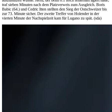
auszunutzen wusste. Hefti, der beim 0:1 noch fehlerhaft agiert hatte,
traf sieben Minuten nach dem Platzverweis zum Ausgleich. Boris
Babic (64.) und Cedric Itten stellten den Sieg der Ostschweizer bis
zur 73. Minute sicher. Der zweite Treffer von Holender in der
vierten Minute der Nachspielzeit kam für Lugano zu spät. (sda)