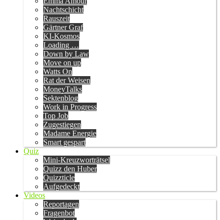
Emma Amour
Nachtschicht
Rauszeit
Gärtner Graf
KI-Kosmos
Loading …
Down by Law
Move on up
Watts On
Rat der Weisen
MoneyTalks
Sektenblog
Work in Progress
Top Job
Zugestiegen
Madame Energie
Smart gespart
Quiz
Mini-Kreuzworträtsel
Quizz den Huber
Quizzticle
Aufgedeckt
Videos
Reportagen
Fragenbot