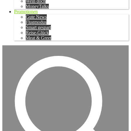
Wein doch
MoneyTalks
Promotionen
Gute News
Flugmodus
Smart gespart
Reise-Glück
Meat & Greet