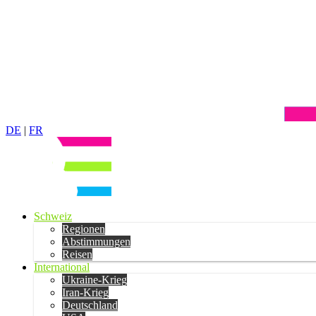
DE
|
FR
Schweiz
Regionen
Abstimmungen
Reisen
International
Ukraine-Krieg
Iran-Krieg
Deutschland