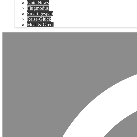
Gute News
Flugmodus
Smart gespart
Reise-Glück
Meat & Greet