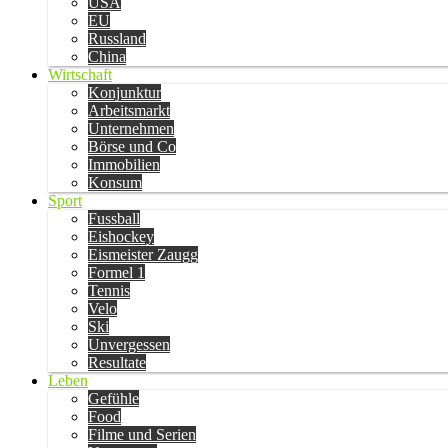
USA
EU
Russland
China
Wirtschaft
Konjunktur
Arbeitsmarkt
Unternehmen
Börse und Co
Immobilien
Konsum
Sport
Fussball
Eishockey
Eismeister Zaugg
Formel 1
Tennis
Velo
Ski
Unvergessen
Resultate
Leben
Gefühle
Food
Filme und Serien