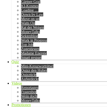
Gärtner Graf
KI-Kosmos
Loading …
Down by Law
Move on up
Watts On
Rat der Weisen
MoneyTalks
Sektenblog
Work in Progress
Top Job
Zugestiegen
Madame Energie
Smart gespart
Quiz
Mini-Kreuzworträtsel
Quizz den Huber
Quizzticle
Aufgedeckt
Videos
Reportagen
Fragenbot
Wein doch
MoneyTalks
Promotionen