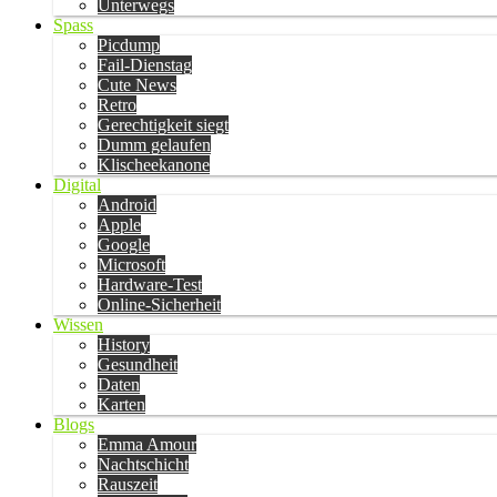
Unterwegs
Spass
Picdump
Fail-Dienstag
Cute News
Retro
Gerechtigkeit siegt
Dumm gelaufen
Klischeekanone
Digital
Android
Apple
Google
Microsoft
Hardware-Test
Online-Sicherheit
Wissen
History
Gesundheit
Daten
Karten
Blogs
Emma Amour
Nachtschicht
Rauszeit