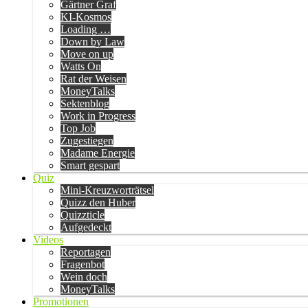
Gärtner Graf
KI-Kosmos
Loading …
Down by Law
Move on up
Watts On
Rat der Weisen
MoneyTalks
Sektenblog
Work in Progress
Top Job
Zugestiegen
Madame Energie
Smart gespart
Quiz
Mini-Kreuzworträtsel
Quizz den Huber
Quizzticle
Aufgedeckt
Videos
Reportagen
Fragenbot
Wein doch
MoneyTalks
Promotionen