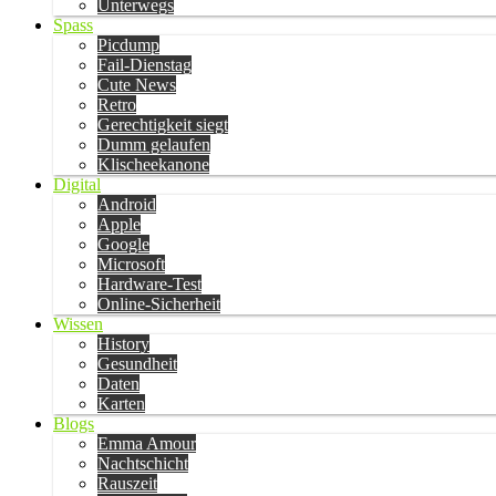
Unterwegs
Spass
Picdump
Fail-Dienstag
Cute News
Retro
Gerechtigkeit siegt
Dumm gelaufen
Klischeekanone
Digital
Android
Apple
Google
Microsoft
Hardware-Test
Online-Sicherheit
Wissen
History
Gesundheit
Daten
Karten
Blogs
Emma Amour
Nachtschicht
Rauszeit