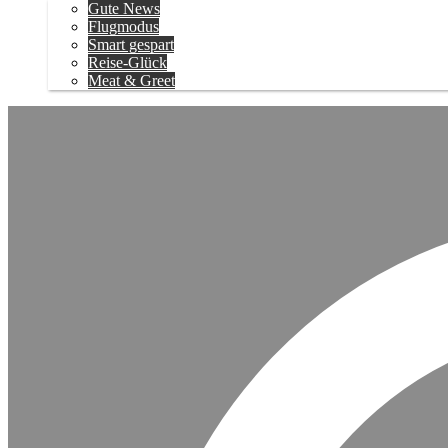
Gute News
Flugmodus
Smart gespart
Reise-Glück
Meat & Greet