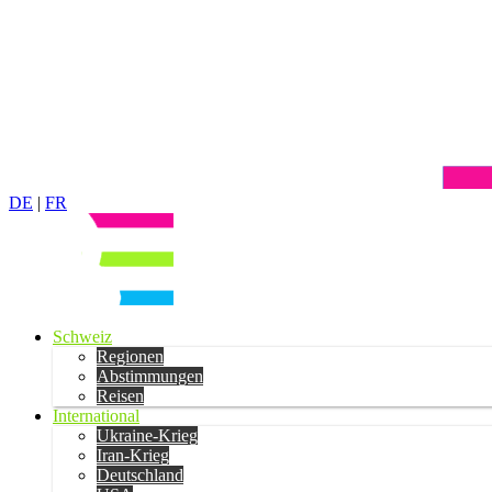
DE
|
FR
Schweiz
Regionen
Abstimmungen
Reisen
International
Ukraine-Krieg
Iran-Krieg
Deutschland