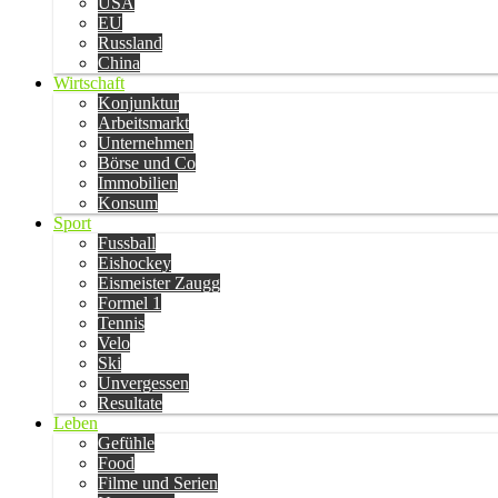
USA
EU
Russland
China
Wirtschaft
Konjunktur
Arbeitsmarkt
Unternehmen
Börse und Co
Immobilien
Konsum
Sport
Fussball
Eishockey
Eismeister Zaugg
Formel 1
Tennis
Velo
Ski
Unvergessen
Resultate
Leben
Gefühle
Food
Filme und Serien