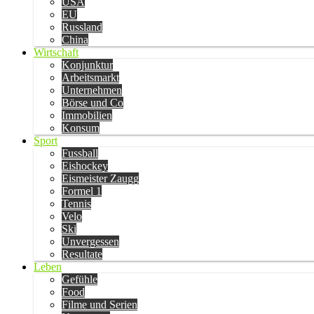
USA
EU
Russland
China
Wirtschaft
Konjunktur
Arbeitsmarkt
Unternehmen
Börse und Co
Immobilien
Konsum
Sport
Fussball
Eishockey
Eismeister Zaugg
Formel 1
Tennis
Velo
Ski
Unvergessen
Resultate
Leben
Gefühle
Food
Filme und Serien