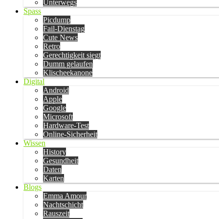
Unterwegs
Spass
Picdump
Fail-Dienstag
Cute News
Retro
Gerechtigkeit siegt
Dumm gelaufen
Klischeekanone
Digital
Android
Apple
Google
Microsoft
Hardware-Test
Online-Sicherheit
Wissen
History
Gesundheit
Daten
Karten
Blogs
Emma Amour
Nachtschicht
Rauszeit