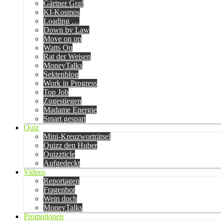
Gärtner Graf
KI-Kosmos
Loading …
Down by Law
Move on up
Watts On
Rat der Weisen
MoneyTalks
Sektenblog
Work in Progress
Top Job
Zugestiegen
Madame Energie
Smart gespart
Quiz
Mini-Kreuzworträtsel
Quizz den Huber
Quizzticle
Aufgedeckt
Videos
Reportagen
Fragenbot
Wein doch
MoneyTalks
Promotionen