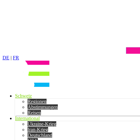
DE
|
FR
Schweiz
Regionen
Abstimmungen
Reisen
International
Ukraine-Krieg
Iran-Krieg
Deutschland