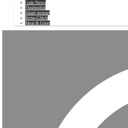
Gute News
Flugmodus
Smart gespart
Reise-Glück
Meat & Greet