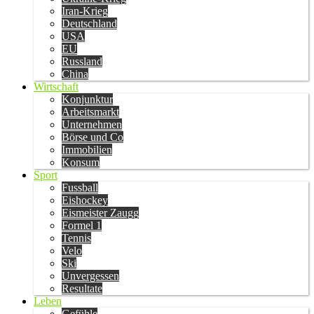
Iran-Krieg
Deutschland
USA
EU
Russland
China
Wirtschaft
Konjunktur
Arbeitsmarkt
Unternehmen
Börse und Co
Immobilien
Konsum
Sport
Fussball
Eishockey
Eismeister Zaugg
Formel 1
Tennis
Velo
Ski
Unvergessen
Resultate
Leben
Gefühle