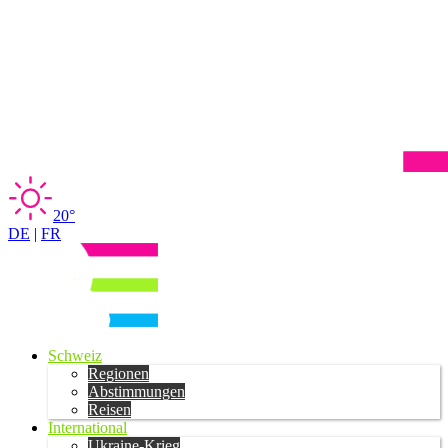
20°
DE
|
FR
Schweiz
Regionen
Abstimmungen
Reisen
International
Ukraine-Krieg