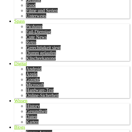
Food
Filme und Serien
Unterwegs
Spass
Picdump
Fail-Dienstag
Cute News
Retro
Gerechtigkeit siegt
Dumm gelaufen
Klischeekanone
Digital
Android
Apple
Google
Microsoft
Hardware-Test
Online-Sicherheit
Wissen
History
Gesundheit
Daten
Karten
Blogs