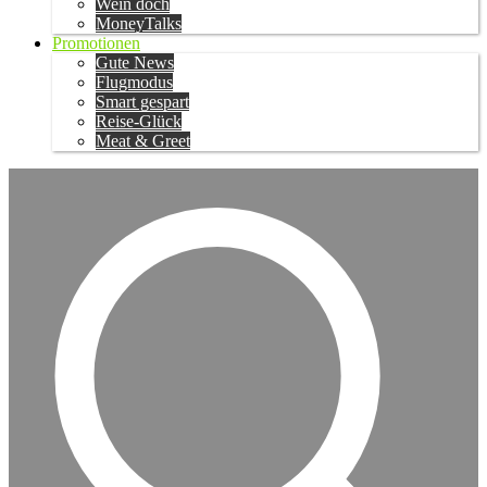
Wein doch
MoneyTalks
Promotionen
Gute News
Flugmodus
Smart gespart
Reise-Glück
Meat & Greet