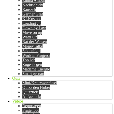
Emma Amour
Nachtschicht
Rauszeit
Gärtner Graf
KI-Kosmos
Loading …
Down by Law
Move on up
Watts On
Rat der Weisen
MoneyTalks
Sektenblog
Work in Progress
Top Job
Zugestiegen
Madame Energie
Smart gespart
Quiz
Mini-Kreuzworträtsel
Quizz den Huber
Quizzticle
Aufgedeckt
Videos
Reportagen
Fragenbot