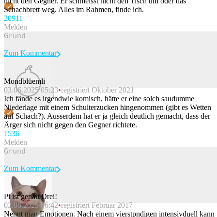
nicht den Gegner. Er schmeisst nicht den Tisch um oder das
Schachbrett weg. Alles im Rahmen, finde ich.
209
11
Melden
Zum Kommentar
Mondblüemli
03.06.2025 05:23
registriert Oktober 2021
Beitrag melden
Ich fände es irgendwie komisch, hätte er eine solch saudumme
Niederlage mit einem Schulterzucken hingenommen (gibt es Wetten
auf Schach?). Ausserdem hat er ja gleich deutlich gemacht, dass der
Ärger sich nicht gegen den Gegner richtete.
153
6
Melden
Zum Kommentar
Pi ist genau Drei!
03.06.2025 06:42
registriert Februar 2017
Beitrag melden
Nennt man Emotionen. Nach einem vierstpndigen intensivduell kann