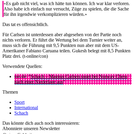
«Es gab nicht viel, was ich hätte tun können. Ich war klar verloren.
Also habe ich einfach nur versucht, Züge zu spielen, die die Sache
für ihn irgendwie verkomplizieren würden.»
Das tat es offensichtlich.
Für Carlsen ist unterdessen aber abgesehen von der Partie noch
nichts verloren. Er führt die Wertung bei dem Turnier weiter an,
muss sich die Führung mit 9,5 Punkten nun aber mit dem US-
Amerikaner Fabiano Caruana teilen. Gukesh belegt mit 8,5 Punkten
Platz drei. (t-online/con)
Verwendete Quellen:
ran.de: "
Schach – Magnus Carlsen rastet bei Norway Chess
nach einer Niederlage aus
"
Themen
Sport
International
Schach
Das könnte dich auch noch interessieren:
Abonniere unseren Newsletter