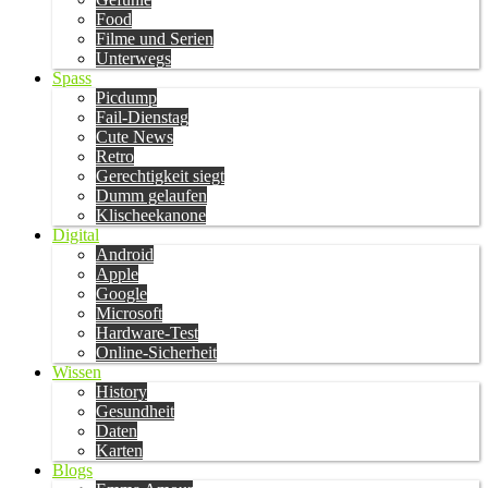
Food
Filme und Serien
Unterwegs
Spass
Picdump
Fail-Dienstag
Cute News
Retro
Gerechtigkeit siegt
Dumm gelaufen
Klischeekanone
Digital
Android
Apple
Google
Microsoft
Hardware-Test
Online-Sicherheit
Wissen
History
Gesundheit
Daten
Karten
Blogs