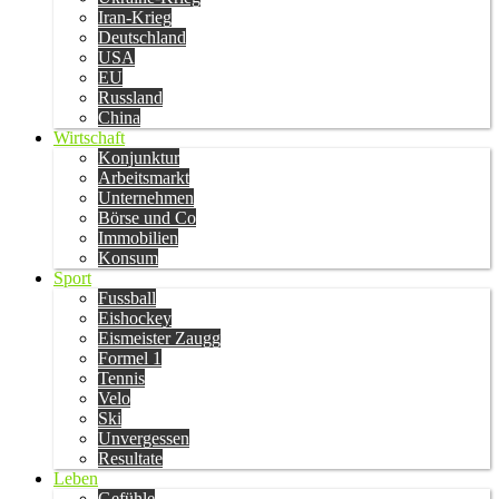
Iran-Krieg
Deutschland
USA
EU
Russland
China
Wirtschaft
Konjunktur
Arbeitsmarkt
Unternehmen
Börse und Co
Immobilien
Konsum
Sport
Fussball
Eishockey
Eismeister Zaugg
Formel 1
Tennis
Velo
Ski
Unvergessen
Resultate
Leben
Gefühle