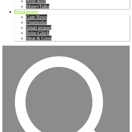
Wein doch
MoneyTalks
Promotionen
Gute News
Flugmodus
Smart gespart
Reise-Glück
Meat & Greet