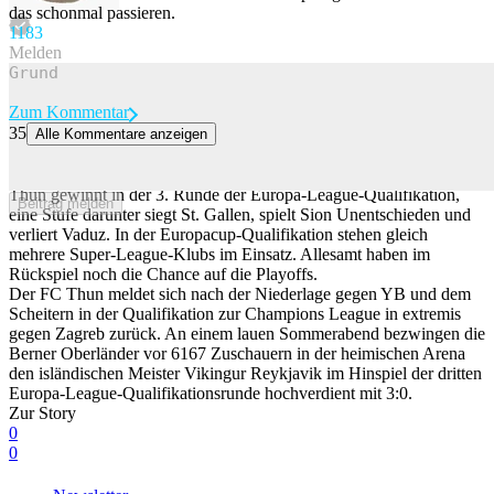
das schonmal passieren.
118
3
Melden
Zum Kommentar
35
Alle Kommentare anzeigen
Thun schlägt Isländer in Europa-League-Quali + FCSG und
Lugano siegen + Sion mit Remis
Thun gewinnt in der 3. Runde der Europa-League-Qualifikation,
Beitrag melden
eine Stufe darunter siegt St. Gallen, spielt Sion Unentschieden und
verliert Vaduz. In der Europacup-Qualifikation stehen gleich
mehrere Super-League-Klubs im Einsatz. Allesamt haben im
Rückspiel noch die Chance auf die Playoffs.
Der FC Thun meldet sich nach der Niederlage gegen YB und dem
Scheitern in der Qualifikation zur Champions League in extremis
gegen Zagreb zurück. An einem lauen Sommerabend bezwingen die
Berner Oberländer vor 6167 Zuschauern in der heimischen Arena
den isländischen Meister Vikingur Reykjavik im Hinspiel der dritten
Europa-League-Qualifikationsrunde hochverdient mit 3:0.
Zur Story
0
0