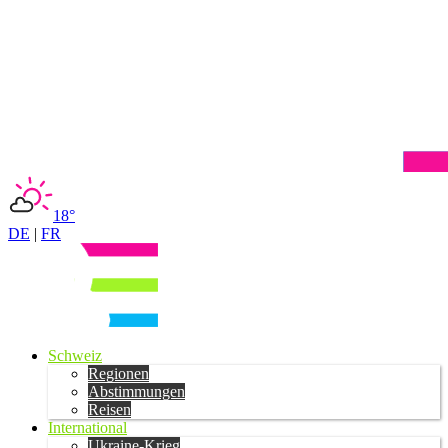
18°
DE
|
FR
Schweiz
Regionen
Abstimmungen
Reisen
International
Ukraine-Krieg