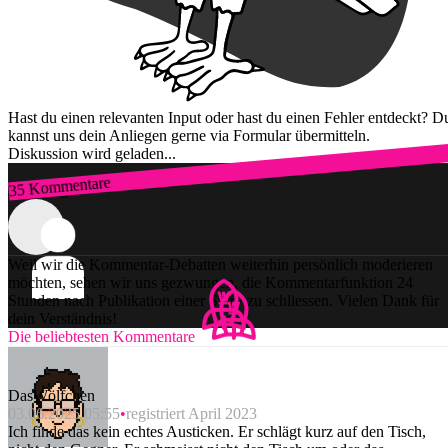
Hast du einen relevanten Input oder hast du einen Fehler entdeckt? D
kannst uns dein Anliegen gerne via Formular übermitteln.
Diskussion wird geladen...
35 Kommentare
Zum Login
Weil wir die Kommentar-Debatten weiterhin persönlich moderieren
möchten, sehen wir uns gezwungen, die Kommentarfunktion 24
Stunden nach Publikation einer Story zu schliessen. Vielen Dank für
dein Verständnis!
Die beliebtesten Kommentare
DasWölfchen
03.06.2025 05:55
registriert April 2023
Ich finde das kein echtes Austicken. Er schlägt kurz auf den Tisch,