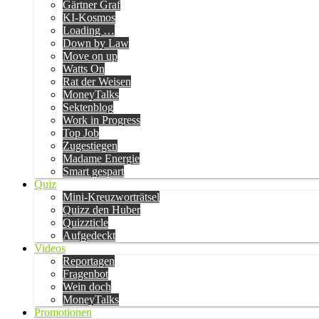
Gärtner Graf
KI-Kosmos
Loading …
Down by Law
Move on up
Watts On
Rat der Weisen
MoneyTalks
Sektenblog
Work in Progress
Top Job
Zugestiegen
Madame Energie
Smart gespart
Quiz
Mini-Kreuzworträtsel
Quizz den Huber
Quizzticle
Aufgedeckt
Videos
Reportagen
Fragenbot
Wein doch
MoneyTalks
Promotionen