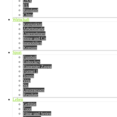
USA
EU
Russland
China
Wirtschaft
Konjunktur
Arbeitsmarkt
Unternehmen
Börse und Co
Immobilien
Konsum
Sport
Fussball
Eishockey
Eismeister Zaugg
Formel 1
Tennis
Velo
Ski
Unvergessen
Resultate
Leben
Gefühle
Food
Filme und Serien