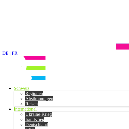
DE
|
FR
Schweiz
Regionen
Abstimmungen
Reisen
International
Ukraine-Krieg
Iran-Krieg
Deutschland