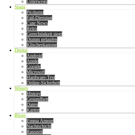
Unterwegs
Spass
Picdump
Fail-Dienstag
Cute News
Retro
Gerechtigkeit siegt
Dumm gelaufen
Klischeekanone
Digital
Android
Apple
Google
Microsoft
Hardware-Test
Online-Sicherheit
Wissen
History
Gesundheit
Daten
Karten
Blogs
Emma Amour
Nachtschicht
Rauszeit