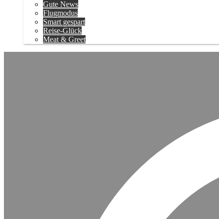
Gute News
Flugmodus
Smart gespart
Reise-Glück
Meat & Greet