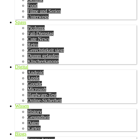
Food
Filme und Serien
Unterwegs
Spass
Picdump
Fail-Dienstag
Cute News
Retro
Gerechtigkeit siegt
Dumm gelaufen
Klischeekanone
Digital
Android
Apple
Google
Microsoft
Hardware-Test
Online-Sicherheit
Wissen
History
Gesundheit
Daten
Karten
Blogs