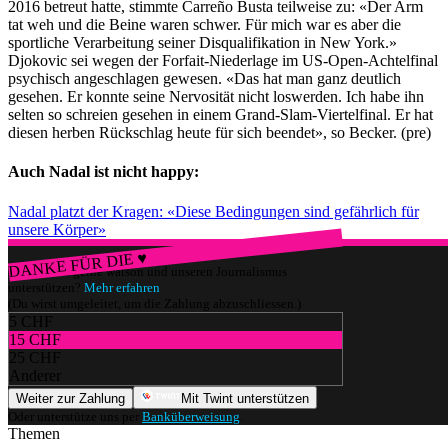
2016 betreut hatte, stimmte Carreño Busta teilweise zu: «Der Arm
tat weh und die Beine waren schwer. Für mich war es aber die
sportliche Verarbeitung seiner Disqualifikation in New York.»
Djokovic sei wegen der Forfait-Niederlage im US-Open-Achtelfinal
psychisch angeschlagen gewesen. «Das hat man ganz deutlich
gesehen. Er konnte seine Nervosität nicht loswerden. Ich habe ihn
selten so schreien gesehen in einem Grand-Slam-Viertelfinal. Er hat
diesen herben Rückschlag heute für sich beendet», so Becker. (pre)
Auch Nadal ist nicht happy:
Nadal platzt der Kragen: «Diese Bedingungen sind gefährlich für
unsere Körper»
DANKE FÜR DIE ♥
Würdest du gerne watson und unseren Journalismus
unterstützen?
Mehr erfahren
(Du wirst umgeleitet, um die Zahlung abzuschliessen.)
5 CHF
15 CHF
25 CHF
Anderer
Weiter zur Zahlung
Mit Twint unterstützen
Oder unterstütze uns per
Banküberweisung
.
Themen