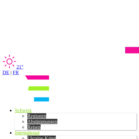
21°
DE
|
FR
Schweiz
Regionen
Abstimmungen
Reisen
International
Ukraine-Krieg