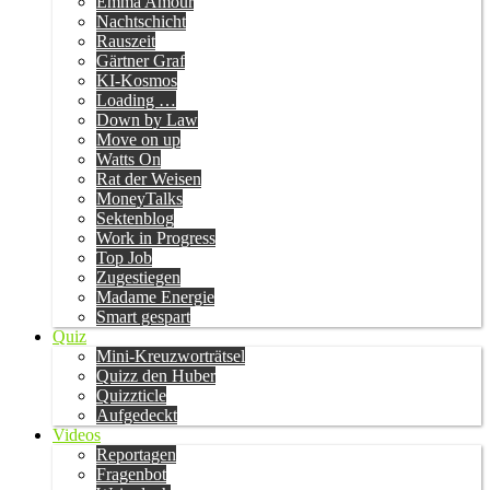
Emma Amour
Nachtschicht
Rauszeit
Gärtner Graf
KI-Kosmos
Loading …
Down by Law
Move on up
Watts On
Rat der Weisen
MoneyTalks
Sektenblog
Work in Progress
Top Job
Zugestiegen
Madame Energie
Smart gespart
Quiz
Mini-Kreuzworträtsel
Quizz den Huber
Quizzticle
Aufgedeckt
Videos
Reportagen
Fragenbot