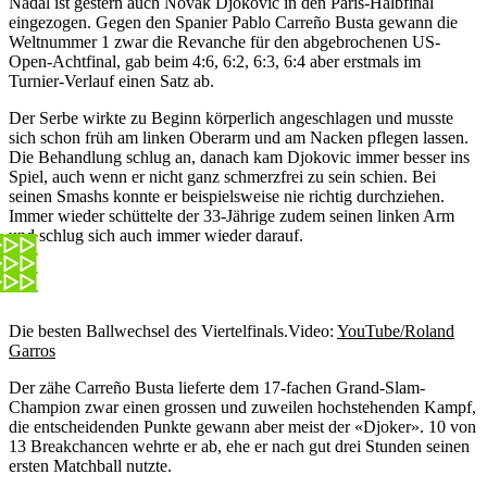
Nadal ist gestern auch Novak Djokovic in den Paris-Halbfinal
eingezogen. Gegen den Spanier Pablo Carreño Busta gewann die
Weltnummer 1 zwar die Revanche für den abgebrochenen US-
Open-Achtfinal, gab beim 4:6, 6:2, 6:3, 6:4 aber erstmals im
Turnier-Verlauf einen Satz ab.
Der Serbe wirkte zu Beginn körperlich angeschlagen und musste
sich schon früh am linken Oberarm und am Nacken pflegen lassen.
Die Behandlung schlug an, danach kam Djokovic immer besser ins
Spiel, auch wenn er nicht ganz schmerzfrei zu sein schien. Bei
seinen Smashs konnte er beispielsweise nie richtig durchziehen.
Immer wieder schüttelte der 33-Jährige zudem seinen linken Arm
und schlug sich auch immer wieder darauf.
Die besten Ballwechsel des Viertelfinals.
Video:
YouTube/Roland
Garros
Der zähe Carreño Busta lieferte dem 17-fachen Grand-Slam-
Champion zwar einen grossen und zuweilen hochstehenden Kampf,
die entscheidenden Punkte gewann aber meist der «Djoker». 10 von
13 Breakchancen wehrte er ab, ehe er nach gut drei Stunden seinen
ersten Matchball nutzte.