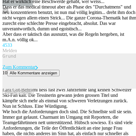
Hat er wirklich eine Beschwerde gehabt, wer weiss...
Dass er das medical timeout aber als Phase des "Durchatmens" und
neu konzentrieren benutzt, ist nun mal völlig legitim... dreht ihm doch
nicht wegen allem einen Strick... Die ganze Corona-Thematik hat ih
zurecht eine schlechte Presse eingebracht, absolut. Das war
unverantwortlich, dumm und egoistisch...
Aber dass er taktisch das ausnutzt, was die Regeln hergeben, ist
m.A.n. völlig ok...
45
33
Melden
Zum Kommentar
10
Alle Kommentare anzeigen
Die grossartige Karriere von Lara Gut-Behrami hätte ein anderes
Ende verdient
Lara Gut-Behrami liess fast zwei Jahrzehnte lang keinen Schweizer
Beitrag melden
Ski-Fan kalt. Die Tessinerin gewann jeden grossen Titel und
kämpfte sich mehr als einmal von schweren Verletzungen zurück.
Nun ist Schluss. Eine Würdigung.
Wie hoch die Anforderungen doch sind. Die Schnellste soll sie sein.
Immer gut gelaunt. Charmant im Umgang mit Reportern, die
Teamgefährtinnen nett unterstützend. Hübsch sowieso. Es sind viele
Anforderungen, die Teile der Öffentlichkeit an eine junge Frau
haben, die nichts anderes im Sinn hat, als einfach nur schneller als