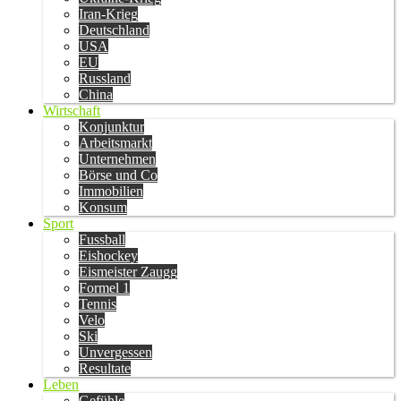
Iran-Krieg
Deutschland
USA
EU
Russland
China
Wirtschaft
Konjunktur
Arbeitsmarkt
Unternehmen
Börse und Co
Immobilien
Konsum
Sport
Fussball
Eishockey
Eismeister Zaugg
Formel 1
Tennis
Velo
Ski
Unvergessen
Resultate
Leben
Gefühle