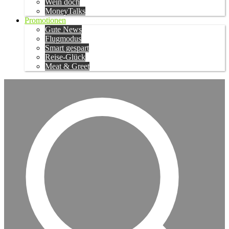
Wein doch
MoneyTalks
Promotionen
Gute News
Flugmodus
Smart gespart
Reise-Glück
Meat & Greet