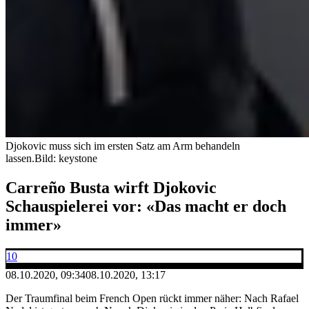
Djokovic muss sich im ersten Satz am Arm behandeln
lassen.
Bild: keystone
Carreño Busta wirft Djokovic
Schauspielerei vor: «Das macht er doch
immer»
10
08.10.2020, 09:34
08.10.2020, 13:17
Der Traumfinal beim French Open rückt immer näher: Nach Rafael