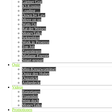
Gärtner Graf
KI-Kosmos
Loading …
Down by Law
Move on up
Watts On
Rat der Weisen
MoneyTalks
Sektenblog
Work in Progress
Top Job
Zugestiegen
Madame Energie
Smart gespart
Quiz
Mini-Kreuzworträtsel
Quizz den Huber
Quizzticle
Aufgedeckt
Videos
Reportagen
Fragenbot
Wein doch
MoneyTalks
Promotionen