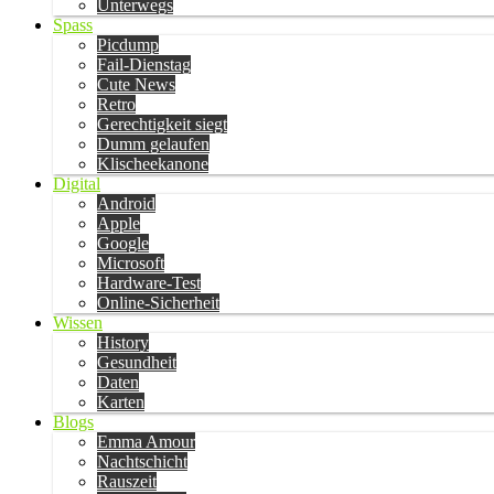
Unterwegs
Spass
Picdump
Fail-Dienstag
Cute News
Retro
Gerechtigkeit siegt
Dumm gelaufen
Klischeekanone
Digital
Android
Apple
Google
Microsoft
Hardware-Test
Online-Sicherheit
Wissen
History
Gesundheit
Daten
Karten
Blogs
Emma Amour
Nachtschicht
Rauszeit