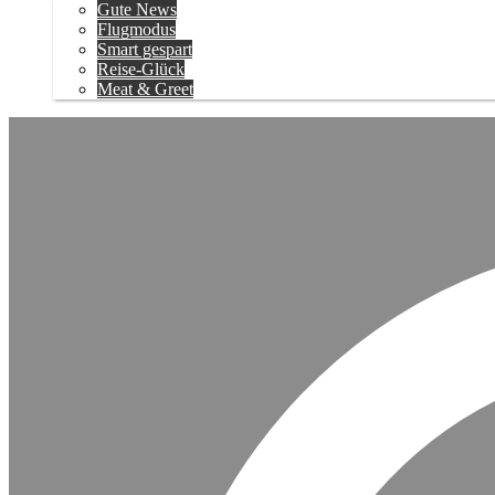
Gute News
Flugmodus
Smart gespart
Reise-Glück
Meat & Greet