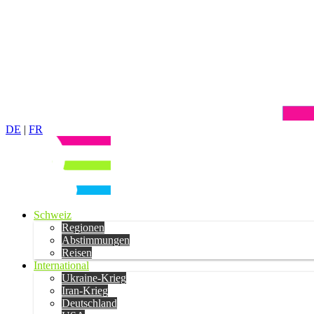
DE
|
FR
Schweiz
Regionen
Abstimmungen
Reisen
International
Ukraine-Krieg
Iran-Krieg
Deutschland