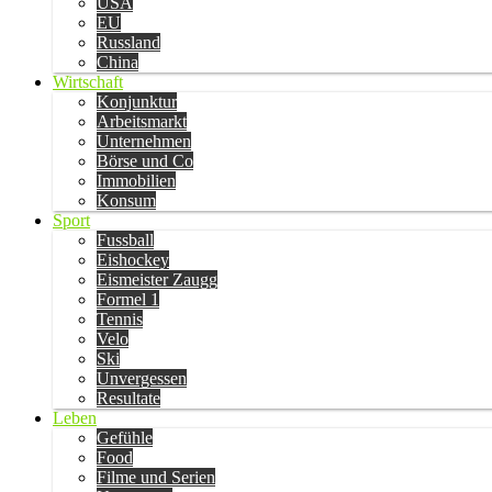
USA
EU
Russland
China
Wirtschaft
Konjunktur
Arbeitsmarkt
Unternehmen
Börse und Co
Immobilien
Konsum
Sport
Fussball
Eishockey
Eismeister Zaugg
Formel 1
Tennis
Velo
Ski
Unvergessen
Resultate
Leben
Gefühle
Food
Filme und Serien