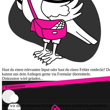
Hast du einen relevanten Input oder hast du einen Fehler entdeckt? D
kannst uns dein Anliegen gerne via Formular übermitteln.
Diskussion wird geladen...
7 Kommentare
Zum Login
Weil wir die Kommentar-Debatten weiterhin persönlich moderieren