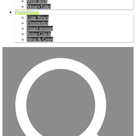
Wein doch
MoneyTalks
Promotionen
Gute News
Flugmodus
Smart gespart
Reise-Glück
Meat & Greet