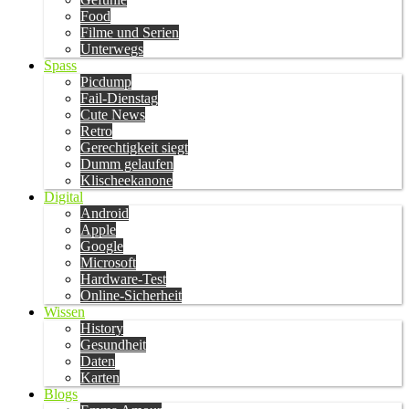
Food
Filme und Serien
Unterwegs
Spass
Picdump
Fail-Dienstag
Cute News
Retro
Gerechtigkeit siegt
Dumm gelaufen
Klischeekanone
Digital
Android
Apple
Google
Microsoft
Hardware-Test
Online-Sicherheit
Wissen
History
Gesundheit
Daten
Karten
Blogs