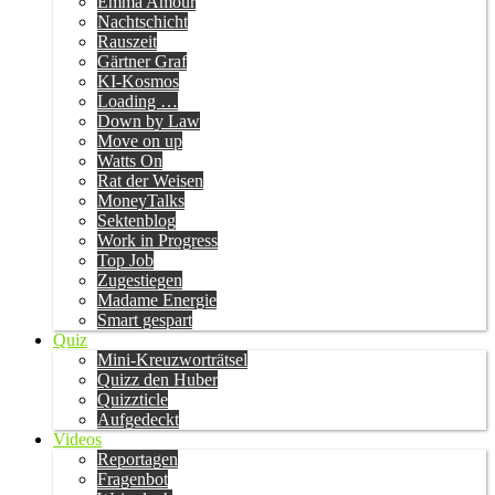
Emma Amour
Nachtschicht
Rauszeit
Gärtner Graf
KI-Kosmos
Loading …
Down by Law
Move on up
Watts On
Rat der Weisen
MoneyTalks
Sektenblog
Work in Progress
Top Job
Zugestiegen
Madame Energie
Smart gespart
Quiz
Mini-Kreuzworträtsel
Quizz den Huber
Quizzticle
Aufgedeckt
Videos
Reportagen
Fragenbot