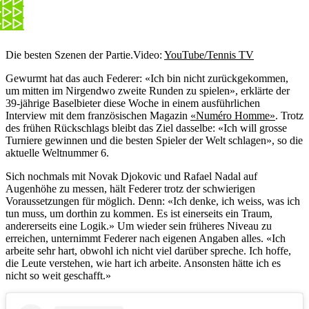
Die besten Szenen der Partie.
Video:
YouTube/Tennis TV
Gewurmt hat das auch Federer: «Ich bin nicht zurückgekommen,
um mitten im Nirgendwo zweite Runden zu spielen», erklärte der
39-jährige Baselbieter diese Woche in einem ausführlichen
Interview mit dem französischen Magazin
«Numéro Homme»
. Trotz
des frühen Rückschlags bleibt das Ziel dasselbe: «Ich will grosse
Turniere gewinnen und die besten Spieler der Welt schlagen», so die
aktuelle Weltnummer 6.
Sich nochmals mit Novak Djokovic und Rafael Nadal auf
Augenhöhe zu messen, hält Federer trotz der schwierigen
Voraussetzungen für möglich. Denn: «Ich denke, ich weiss, was ich
tun muss, um dorthin zu kommen. Es ist einerseits ein Traum,
andererseits eine Logik.» Um wieder sein früheres Niveau zu
erreichen, unternimmt Federer nach eigenen Angaben alles. «Ich
arbeite sehr hart, obwohl ich nicht viel darüber spreche. Ich hoffe,
die Leute verstehen, wie hart ich arbeite. Ansonsten hätte ich es
nicht so weit geschafft.»