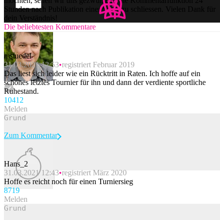
möchten, sehen wir uns gezwungen, die Kommentarfunktion 24
Stunden nach Publikation einer Story zu schliessen. Vielen Dank für
dein Verständnis!
Die beliebtesten Kommentare
mstuedel
31.03.2021 12:53
registriert Februar 2019
Das liest sich leider wie ein Rücktritt in Raten. Ich hoffe auf ein
schönes letztes Tournier für ihn und dann der verdiente sportliche
Ruhestand.
104
12
Melden
Zum Kommentar
Hans_2
31.03.2021 12:43
registriert März 2020
Beitrag melden
Hoffe es reicht noch für einen Turniersieg
87
19
Melden