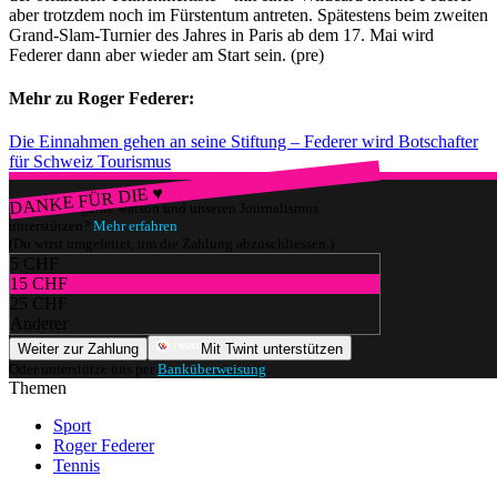
aber trotzdem noch im Fürstentum antreten. Spätestens beim zweiten
Grand-Slam-Turnier des Jahres in Paris ab dem 17. Mai wird
Federer dann aber wieder am Start sein. (pre)
Mehr zu Roger Federer:
Die Einnahmen gehen an seine Stiftung – Federer wird Botschafter
für Schweiz Tourismus
DANKE FÜR DIE ♥
Würdest du gerne watson und unseren Journalismus
unterstützen?
Mehr erfahren
(Du wirst umgeleitet, um die Zahlung abzuschliessen.)
5 CHF
15 CHF
25 CHF
Anderer
Weiter zur Zahlung
Mit Twint unterstützen
Oder unterstütze uns per
Banküberweisung
.
Themen
Sport
Roger Federer
Tennis