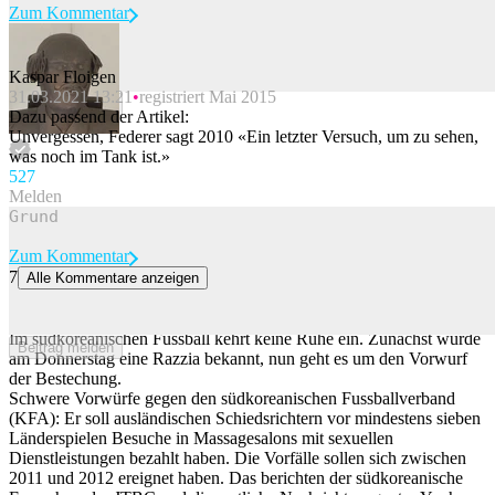
Zum Kommentar
Kaspar Floigen
31.03.2021 13:21
registriert Mai 2015
Beitrag melden
Dazu passend der Artikel:
Unvergessen, Federer sagt 2010 «Ein letzter Versuch, um zu sehen,
was noch im Tank ist.»
52
7
Melden
Zum Kommentar
7
Alle Kommentare anzeigen
Vorwurf: Südkoreanischer Fussballverband spendierte Sex-
Massagen an Schiedsrichter
Im südkoreanischen Fussball kehrt keine Ruhe ein. Zunächst wurde
Beitrag melden
am Donnerstag eine Razzia bekannt, nun geht es um den Vorwurf
der Bestechung.
Schwere Vorwürfe gegen den südkoreanischen Fussballverband
(KFA): Er soll ausländischen Schiedsrichtern vor mindestens sieben
Länderspielen Besuche in Massagesalons mit sexuellen
Dienstleistungen bezahlt haben. Die Vorfälle sollen sich zwischen
2011 und 2012 ereignet haben. Das berichten der südkoreanische