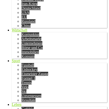
Iran-Krieg
Deutschland
USA
EU
Russland
China
Wirtschaft
Konjunktur
Arbeitsmarkt
Unternehmen
Börse und Co
Immobilien
Konsum
Sport
Fussball
Eishockey
Eismeister Zaugg
Formel 1
Tennis
Velo
Ski
Unvergessen
Resultate
Leben
Gefühle