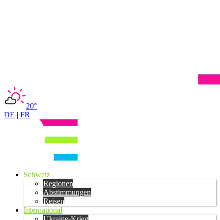
20°
DE
|
FR
Schweiz
Regionen
Abstimmungen
Reisen
International
Ukraine-Krieg