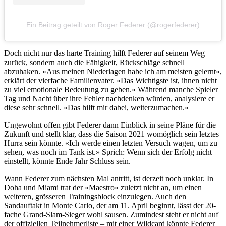
Ein Beitrag geteilt von Roger Federer (@rogerfederer)
Doch nicht nur das harte Training hilft Federer auf seinem Weg
zurück, sondern auch die Fähigkeit, Rückschläge schnell
abzuhaken. «Aus meinen Niederlagen habe ich am meisten gelernt»,
erklärt der vierfache Familienvater. «Das Wichtigste ist, ihnen nicht
zu viel emotionale Bedeutung zu geben.» Während manche Spieler
Tag und Nacht über ihre Fehler nachdenken würden, analysiere er
diese sehr schnell. «Das hilft mir dabei, weiterzumachen.»
Ungewohnt offen gibt Federer dann Einblick in seine Pläne für die
Zukunft und stellt klar, dass die Saison 2021 womöglich sein letztes
Hurra sein könnte. «Ich werde einen letzten Versuch wagen, um zu
sehen, was noch im Tank ist.» Sprich: Wenn sich der Erfolg nicht
einstellt, könnte Ende Jahr Schluss sein.
Wann Federer zum nächsten Mal antritt, ist derzeit noch unklar. In
Doha und Miami trat der «Maestro» zuletzt nicht an, um einen
weiteren, grösseren Trainingsblock einzulegen. Auch den
Sandauftakt in Monte Carlo, der am 11. April beginnt, lässt der 20-
fache Grand-Slam-Sieger wohl sausen. Zumindest steht er nicht auf
der offiziellen Teilnehmerliste – mit einer Wildcard könnte Federer