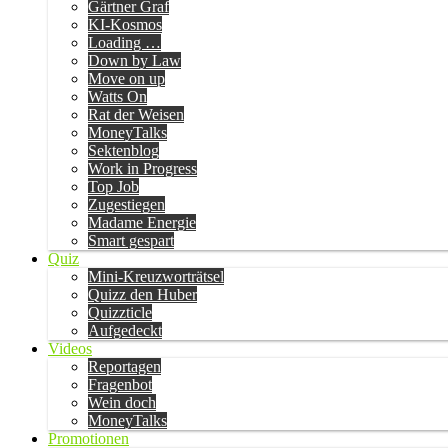
Gärtner Graf
KI-Kosmos
Loading …
Down by Law
Move on up
Watts On
Rat der Weisen
MoneyTalks
Sektenblog
Work in Progress
Top Job
Zugestiegen
Madame Energie
Smart gespart
Quiz
Mini-Kreuzworträtsel
Quizz den Huber
Quizzticle
Aufgedeckt
Videos
Reportagen
Fragenbot
Wein doch
MoneyTalks
Promotionen