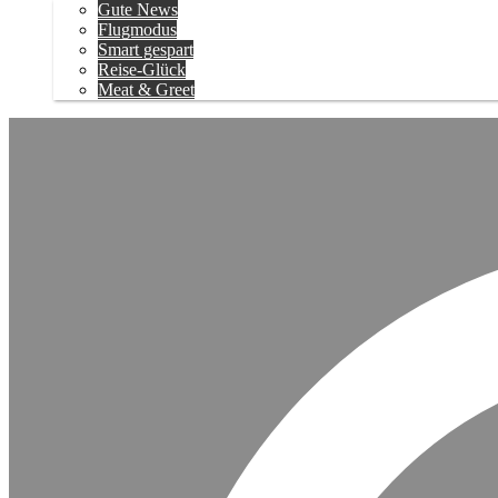
Gute News
Flugmodus
Smart gespart
Reise-Glück
Meat & Greet