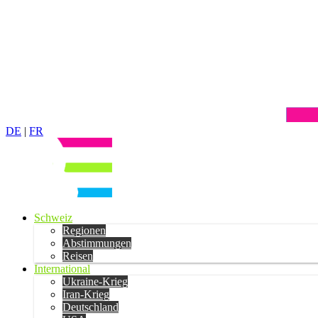
DE
|
FR
Schweiz
Regionen
Abstimmungen
Reisen
International
Ukraine-Krieg
Iran-Krieg
Deutschland