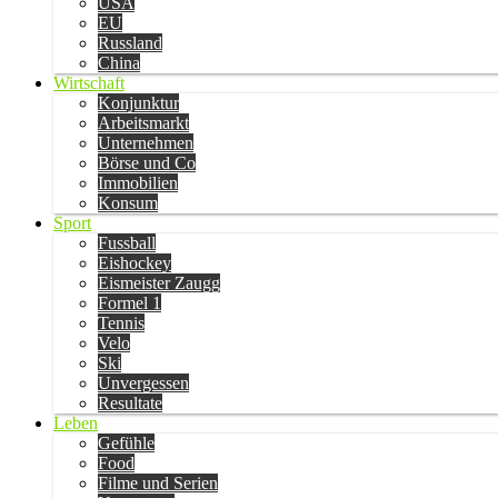
USA
EU
Russland
China
Wirtschaft
Konjunktur
Arbeitsmarkt
Unternehmen
Börse und Co
Immobilien
Konsum
Sport
Fussball
Eishockey
Eismeister Zaugg
Formel 1
Tennis
Velo
Ski
Unvergessen
Resultate
Leben
Gefühle
Food
Filme und Serien