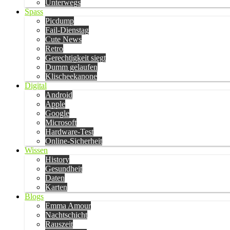
Unterwegs
Spass
Picdump
Fail-Dienstag
Cute News
Retro
Gerechtigkeit siegt
Dumm gelaufen
Klischeekanone
Digital
Android
Apple
Google
Microsoft
Hardware-Test
Online-Sicherheit
Wissen
History
Gesundheit
Daten
Karten
Blogs
Emma Amour
Nachtschicht
Rauszeit