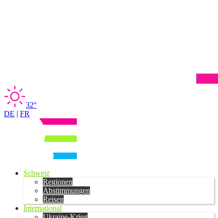
32°
DE
|
FR
Schweiz
Regionen
Abstimmungen
Reisen
International
Ukraine-Krieg