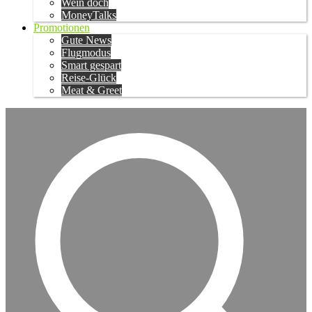
Wein doch
MoneyTalks
Promotionen
Gute News
Flugmodus
Smart gespart
Reise-Glück
Meat & Greet