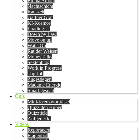
Emma Amour
Nachtschicht
Rauszeit
Gärtner Graf
KI-Kosmos
Loading …
Down by Law
Move on up
Watts On
Rat der Weisen
MoneyTalks
Sektenblog
Work in Progress
Top Job
Zugestiegen
Madame Energie
Smart gespart
Quiz
Mini-Kreuzworträtsel
Quizz den Huber
Quizzticle
Aufgedeckt
Videos
Reportagen
Fragenbot