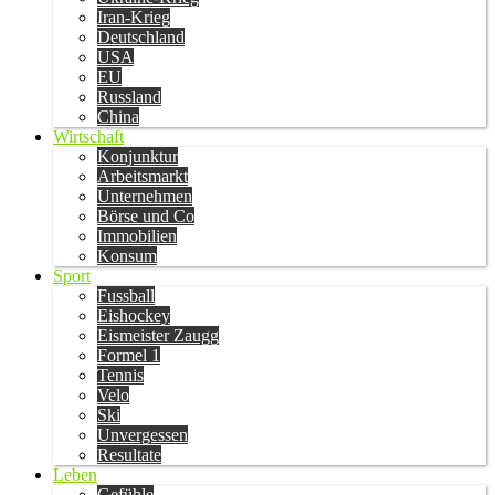
Iran-Krieg
Deutschland
USA
EU
Russland
China
Wirtschaft
Konjunktur
Arbeitsmarkt
Unternehmen
Börse und Co
Immobilien
Konsum
Sport
Fussball
Eishockey
Eismeister Zaugg
Formel 1
Tennis
Velo
Ski
Unvergessen
Resultate
Leben
Gefühle