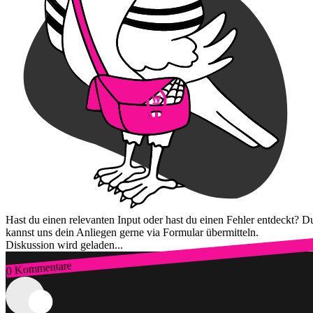
Hast du einen relevanten Input oder hast du einen Fehler entdeckt? D
kannst uns dein Anliegen gerne via Formular übermitteln.
Diskussion wird geladen...
0 Kommentare
Zum Login