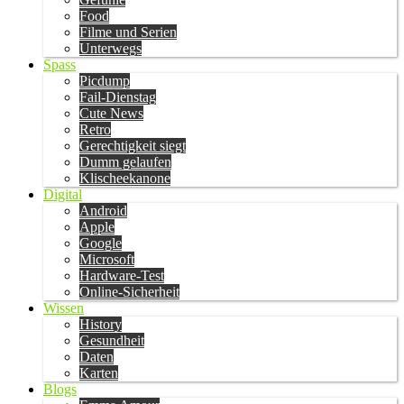
Food
Filme und Serien
Unterwegs
Spass
Picdump
Fail-Dienstag
Cute News
Retro
Gerechtigkeit siegt
Dumm gelaufen
Klischeekanone
Digital
Android
Apple
Google
Microsoft
Hardware-Test
Online-Sicherheit
Wissen
History
Gesundheit
Daten
Karten
Blogs