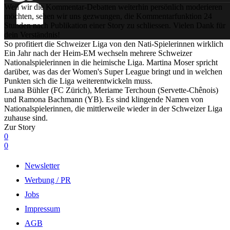
Weil wir die Kommentar-Debatten weiterhin persönlich moderieren
möchten, sehen wir uns gezwungen, die Kommentarfunktion 24
Stunden nach Publikation einer Story zu schliessen. Vielen Dank für
dein Verständnis!
So profitiert die Schweizer Liga von den Nati-Spielerinnen wirklich
Ein Jahr nach der Heim-EM wechseln mehrere Schweizer
Nationalspielerinnen in die heimische Liga. Martina Moser spricht
darüber, was das der Women's Super League bringt und in welchen
Punkten sich die Liga weiterentwickeln muss.
Luana Bühler (FC Zürich), Meriame Terchoun (Servette-Chênois)
und Ramona Bachmann (YB). Es sind klingende Namen von
Nationalspielerinnen, die mittlerweile wieder in der Schweizer Liga
zuhause sind.
Zur Story
0
0
Newsletter
Werbung / PR
Jobs
Impressum
AGB