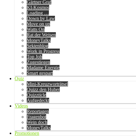
Gärtner Graf
KI-Kosmos
Loading …
Down by Law
Move on up
Watts On
Rat der Weisen
MoneyTalks
Sektenblog
Work in Progress
Top Job
Zugestiegen
Madame Energie
Smart gespart
Quiz
Mini-Kreuzworträtsel
Quizz den Huber
Quizzticle
Aufgedeckt
Videos
Reportagen
Fragenbot
Wein doch
MoneyTalks
Promotionen