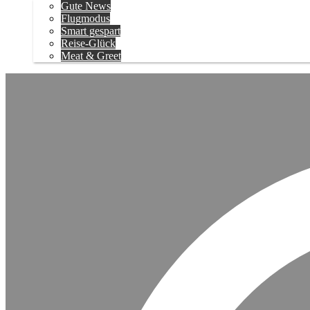
Gute News
Flugmodus
Smart gespart
Reise-Glück
Meat & Greet