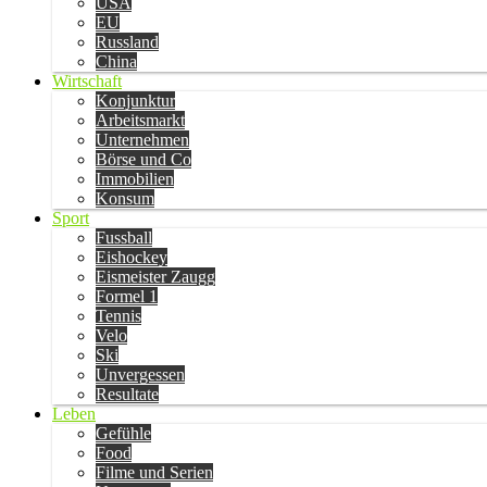
USA
EU
Russland
China
Wirtschaft
Konjunktur
Arbeitsmarkt
Unternehmen
Börse und Co
Immobilien
Konsum
Sport
Fussball
Eishockey
Eismeister Zaugg
Formel 1
Tennis
Velo
Ski
Unvergessen
Resultate
Leben
Gefühle
Food
Filme und Serien