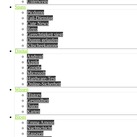
Unterwegs
Spass
Picdump
Fail-Dienstag
Cute News
Retro
Gerechtigkeit siegt
Dumm gelaufen
Klischeekanone
Digital
Android
Apple
Google
Microsoft
Hardware-Test
Online-Sicherheit
Wissen
History
Gesundheit
Daten
Karten
Blogs
Emma Amour
Nachtschicht
Rauszeit