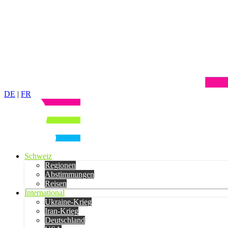
DE
|
FR
Schweiz
Regionen
Abstimmungen
Reisen
International
Ukraine-Krieg
Iran-Krieg
Deutschland