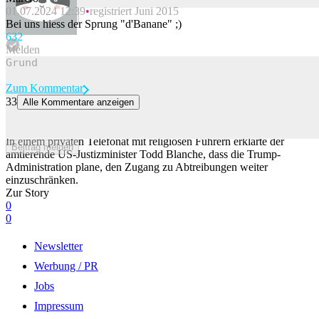
01.07.2024 12:39
registriert Juni 2015
Beitrag melden
Bei uns hiess der Sprung "d'Banane" ;)
63
2
Melden
Zum Kommentar
33
Alle Kommentare anzeigen
Telefonat geleakt: US-Justizminister will Abtreibungen weiter
einschränken
In einem privaten Telefonat mit religiösen Führern erklärte der
Beitrag melden
amtierende US-Justizminister Todd Blanche, dass die Trump-
Administration plane, den Zugang zu Abtreibungen weiter
einzuschränken.
Zur Story
0
0
Newsletter
Werbung / PR
Jobs
Impressum