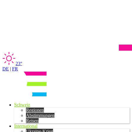
23°
DE
|
FR
Schweiz
Regionen
Abstimmungen
Reisen
International
Ukraine-Krieg