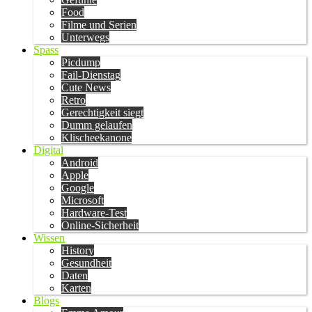
Food
Filme und Serien
Unterwegs
Spass
Picdump
Fail-Dienstag
Cute News
Retro
Gerechtigkeit siegt
Dumm gelaufen
Klischeekanone
Digital
Android
Apple
Google
Microsoft
Hardware-Test
Online-Sicherheit
Wissen
History
Gesundheit
Daten
Karten
Blogs