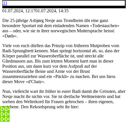
33
01.07.2024, 12:17
01.07.2024, 14:35
Die 25-jährige Asbjørg Nesje aus Trondheim übt eine ganz
besondere Sportart mit dem einladenden Namen «Todestauchen»
aus – oder, wie sie in ihrer norwegischen Muttersprache heisst:
«Døds».
Viele von euch dürften das Prinzip von früheren Mutproben vom
Badi-Sprungbrett kennen. Man springt horizontal ab, so, dass der
Körper parallel zur Wasseroberfläche ist, und streckt alle
Gliedmassen aus. Bis zum letzten Moment harrt man in dieser
Position aus, um dann kurz vor dem Aufprall auf der
Wasseroberfläche Beine und Arme vor der Brust
zusammenzuziehen und ein «Päckli» zu machen. Bei uns hiess
dieser Move «d'Chatz».
Nun, vielleicht wart ihr früher in eurer Badi damit die Grössten, aber
Nesje macht ihr nichts vor. Sie ist dreifache Weltmeisterin und hat
soeben den Weltrekord für Frauen gebrochen – ihren eigenen,
notabene. Den Rekordsprung seht ihr hier: