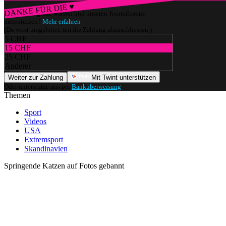
DANKE FÜR DIE ♥
Würdest du gerne watson und unseren Journalismus
unterstützen?
Mehr erfahren
(Du wirst umgeleitet, um die Zahlung abzuschliessen.)
5 CHF
15 CHF
25 CHF
Anderer
Weiter zur Zahlung
Mit Twint unterstützen
Oder unterstütze uns per
Banküberweisung
.
Themen
Sport
Videos
USA
Extremsport
Skandinavien
Springende Katzen auf Fotos gebannt