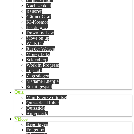
Emma Amour
Nachtschicht
Rauszeit
Gärtner Graf
KI-Kosmos
Loading …
Down by Law
Move on up
Watts On
Rat der Weisen
MoneyTalks
Sektenblog
Work in Progress
Top Job
Zugestiegen
Madame Energie
Smart gespart
Quiz
Mini-Kreuzworträtsel
Quizz den Huber
Quizzticle
Aufgedeckt
Videos
Reportagen
Fragenbot