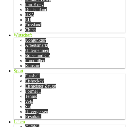
Iran-Krieg
Deutschland
USA
EU
Russland
China
Wirtschaft
Konjunktur
Arbeitsmarkt
Unternehmen
Börse und Co
Immobilien
Konsum
Sport
Fussball
Eishockey
Eismeister Zaugg
Formel 1
Tennis
Velo
Ski
Unvergessen
Resultate
Leben
Gefühle