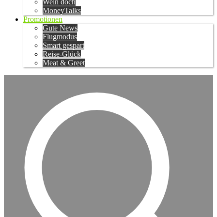
Wein doch
MoneyTalks
Promotionen
Gute News
Flugmodus
Smart gespart
Reise-Glück
Meat & Greet