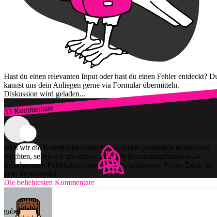
Hast du einen relevanten Input oder hast du einen Fehler entdeckt? D
kannst uns dein Anliegen gerne via Formular übermitteln.
Diskussion wird geladen...
33 Kommentare
Zum Login
Weil wir die Kommentar-Debatten weiterhin persönlich moderieren
möchten, sehen wir uns gezwungen, die Kommentarfunktion 24
Stunden nach Publikation einer Story zu schliessen. Vielen Dank für
dein Verständnis!
Die beliebtesten Kommentare
gabel