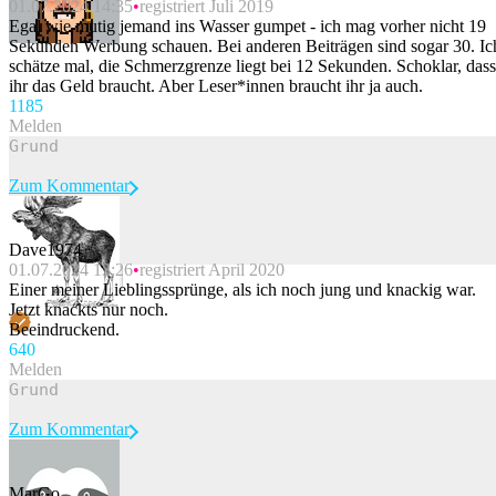
01.07.2024 14:35
registriert Juli 2019
Egal wie mutig jemand ins Wasser gumpet - ich mag vorher nicht 19
Sekunden Werbung schauen. Bei anderen Beiträgen sind sogar 30. Ic
schätze mal, die Schmerzgrenze liegt bei 12 Sekunden. Schoklar, dass
ihr das Geld braucht. Aber Leser*innen braucht ihr ja auch.
118
5
Melden
Zum Kommentar
Dave1974
01.07.2024 13:26
registriert April 2020
Beitrag melden
Einer meiner Lieblingssprünge, als ich noch jung und knackig war.
Jetzt knackts nur noch.
Beeindruckend.
64
0
Melden
Zum Kommentar
MarGo