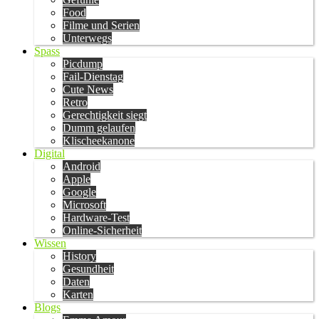
Food
Filme und Serien
Unterwegs
Spass
Picdump
Fail-Dienstag
Cute News
Retro
Gerechtigkeit siegt
Dumm gelaufen
Klischeekanone
Digital
Android
Apple
Google
Microsoft
Hardware-Test
Online-Sicherheit
Wissen
History
Gesundheit
Daten
Karten
Blogs