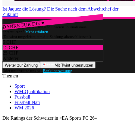
Ist Jaquez die Lösung? Die Suche nach dem Abwehrchef der
Zukunft
DANKE FÜR DIE ♥
Würdest du gerne watson und unseren Journalismus
unterstützen?
Mehr erfahren
(Du wirst umgeleitet, um die Zahlung abzuschliessen.)
5 CHF
15 CHF
25 CHF
Anderer
Weiter zur Zahlung
Mit Twint unterstützen
Oder unterstütze uns per
Banküberweisung
.
Themen
Sport
WM-Qualifikation
Fussball
Fussball-Nati
WM 2026
Die Ratings der Schweizer in «EA Sports FC 26»