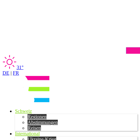
31°
DE
|
FR
Schweiz
Regionen
Abstimmungen
Reisen
International
Ukraine-Krieg