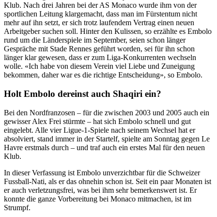
Klub. Nach drei Jahren bei der AS Monaco wurde ihm von der
sportlichen Leitung klargemacht, dass man im Fürstentum nicht
mehr auf ihn setzt, er sich trotz laufendem Vertrag einen neuen
Arbeitgeber suchen soll. Hinter den Kulissen, so erzählte es Embolo
rund um die Länderspiele im September, seien schon länger
Gespräche mit Stade Rennes geführt worden, sei für ihn schon
länger klar gewesen, dass er zum Liga-Konkurrenten wechseln
wolle. «Ich habe von diesem Verein viel Liebe und Zuneigung
bekommen, daher war es die richtige Entscheidung», so Embolo.
Holt Embolo dereinst auch Shaqiri ein?
Bei den Nordfranzosen – für die zwischen 2003 und 2005 auch ein
gewisser Alex Frei stürmte – hat sich Embolo schnell und gut
eingelebt. Alle vier Ligue-1-Spiele nach seinem Wechsel hat er
absolviert, stand immer in der Startelf, spielte am Sonntag gegen Le
Havre erstmals durch – und traf auch ein erstes Mal für den neuen
Klub.
In dieser Verfassung ist Embolo unverzichtbar für die Schweizer
Fussball-Nati, als er das ohnehin schon ist. Seit ein paar Monaten ist
er auch verletzungsfrei, was bei ihm sehr bemerkenswert ist. Er
konnte die ganze Vorbereitung bei Monaco mitmachen, ist im
Strumpf.