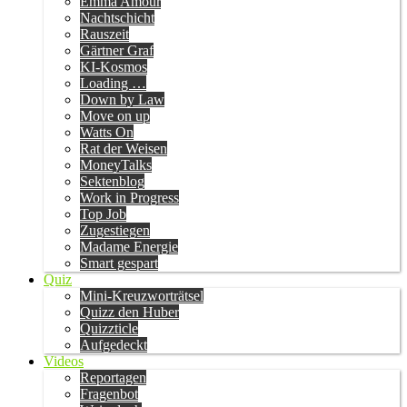
Emma Amour
Nachtschicht
Rauszeit
Gärtner Graf
KI-Kosmos
Loading …
Down by Law
Move on up
Watts On
Rat der Weisen
MoneyTalks
Sektenblog
Work in Progress
Top Job
Zugestiegen
Madame Energie
Smart gespart
Quiz
Mini-Kreuzworträtsel
Quizz den Huber
Quizzticle
Aufgedeckt
Videos
Reportagen
Fragenbot