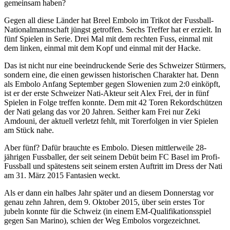
gemeinsam haben?
Gegen all diese Länder hat Breel Embolo im Trikot der Fussball-
Nationalmannschaft jüngst getroffen. Sechs Treffer hat er erzielt. In
fünf Spielen in Serie. Drei Mal mit dem rechten Fuss, einmal mit
dem linken, einmal mit dem Kopf und einmal mit der Hacke.
Das ist nicht nur eine beeindruckende Serie des Schweizer Stürmers,
sondern eine, die einen gewissen historischen Charakter hat. Denn
als Embolo Anfang September gegen Slowenien zum 2:0 einköpft,
ist er der erste Schweizer Nati-Akteur seit Alex Frei, der in fünf
Spielen in Folge treffen konnte. Dem mit 42 Toren Rekordschützen
der Nati gelang das vor 20 Jahren. Seither kam Frei nur Zeki
Amdouni, der aktuell verletzt fehlt, mit Torerfolgen in vier Spielen
am Stück nahe.
Aber fünf? Dafür brauchte es Embolo. Diesen mittlerweile 28-
jährigen Fussballer, der seit seinem Debüt beim FC Basel im Profi-
Fussball und spätestens seit seinem ersten Auftritt im Dress der Nati
am 31. März 2015 Fantasien weckt.
Als er dann ein halbes Jahr später und an diesem Donnerstag vor
genau zehn Jahren, dem 9. Oktober 2015, über sein erstes Tor
jubeln konnte für die Schweiz (in einem EM-Qualifikationsspiel
gegen San Marino), schien der Weg Embolos vorgezeichnet.