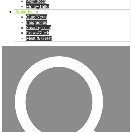
Wein doch
MoneyTalks
Promotionen
Gute News
Flugmodus
Smart gespart
Reise-Glück
Meat & Greet