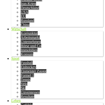
Iran-Krieg
Deutschland
USA
EU
Russland
China
Wirtschaft
Konjunktur
Arbeitsmarkt
Unternehmen
Börse und Co
Immobilien
Konsum
Sport
Fussball
Eishockey
Eismeister Zaugg
Formel 1
Tennis
Velo
Ski
Unvergessen
Resultate
Leben
Gefühle