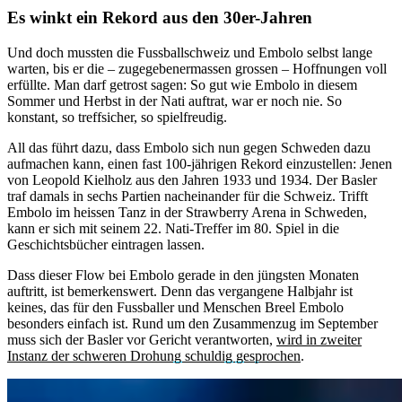
Es winkt ein Rekord aus den 30er-Jahren
Und doch mussten die Fussballschweiz und Embolo selbst lange
warten, bis er die – zugegebenermassen grossen – Hoffnungen voll
erfüllte. Man darf getrost sagen: So gut wie Embolo in diesem
Sommer und Herbst in der Nati auftrat, war er noch nie. So
konstant, so treffsicher, so spielfreudig.
All das führt dazu, dass Embolo sich nun gegen Schweden dazu
aufmachen kann, einen fast 100-jährigen Rekord einzustellen: Jenen
von Leopold Kielholz aus den Jahren 1933 und 1934. Der Basler
traf damals in sechs Partien nacheinander für die Schweiz. Trifft
Embolo im heissen Tanz in der Strawberry Arena in Schweden,
kann er sich mit seinem 22. Nati-Treffer im 80. Spiel in die
Geschichtsbücher eintragen lassen.
Dass dieser Flow bei Embolo gerade in den jüngsten Monaten
auftritt, ist bemerkenswert. Denn das vergangene Halbjahr ist
keines, das für den Fussballer und Menschen Breel Embolo
besonders einfach ist. Rund um den Zusammenzug im September
muss sich der Basler vor Gericht verantworten,
wird in zweiter
Instanz der schweren Drohung schuldig gesprochen
.