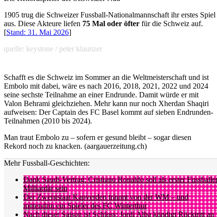
1905 trug die Schweizer Fussball-Nationalmannschaft ihr erstes Spiel
aus. Diese Akteure liefen
75 Mal oder öfter
für die Schweiz auf.
[
Stand: 31. Mai 2026
]
quelle: keystone / peter klaunzer
Schafft es die Schweiz im Sommer an die Weltmeisterschaft und ist
Embolo mit dabei, wäre es nach 2016, 2018, 2021, 2022 und 2024
seine sechste Teilnahme an einer Endrunde. Damit würde er mit
Valon Behrami gleichziehen. Mehr kann nur noch Xherdan Shaqiri
aufweisen: Der Captain des FC Basel kommt auf sieben Endrunden-
Teilnahmen (2010 bis 2024).
Man traut Embolo zu – sofern er gesund bleibt – sogar diesen
Rekord noch zu knacken. (aargauerzeitung.ch)
Mehr Fussball-Geschichten:
Dank Saudi-Vertrag: Cristiano Ronaldo soll als erster Fussballe
Milliardär sein
Der Zwergstaat Kapverden träumt von der WM – und
mittendrin ein Spieler des FC Winterthur
Nach dieser Saison ist Schluss: Jordi Alba kündigt Rücktritt an