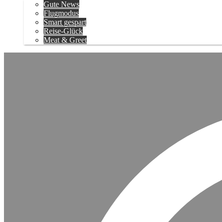
Gute News
Flugmodus
Smart gespart
Reise-Glück
Meat & Greet