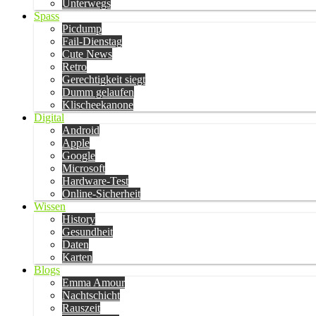
Unterwegs
Spass
Picdump
Fail-Dienstag
Cute News
Retro
Gerechtigkeit siegt
Dumm gelaufen
Klischeekanone
Digital
Android
Apple
Google
Microsoft
Hardware-Test
Online-Sicherheit
Wissen
History
Gesundheit
Daten
Karten
Blogs
Emma Amour
Nachtschicht
Rauszeit