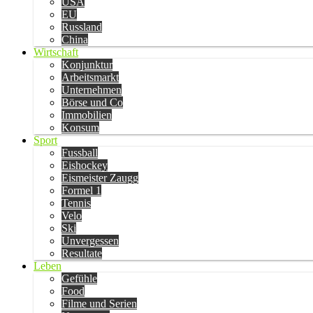
USA
EU
Russland
China
Wirtschaft
Konjunktur
Arbeitsmarkt
Unternehmen
Börse und Co
Immobilien
Konsum
Sport
Fussball
Eishockey
Eismeister Zaugg
Formel 1
Tennis
Velo
Ski
Unvergessen
Resultate
Leben
Gefühle
Food
Filme und Serien