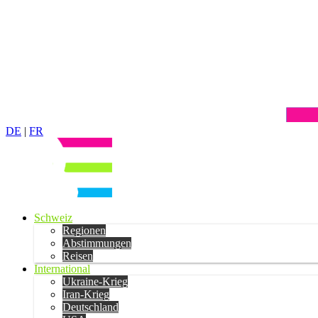
DE
|
FR
Schweiz
Regionen
Abstimmungen
Reisen
International
Ukraine-Krieg
Iran-Krieg
Deutschland