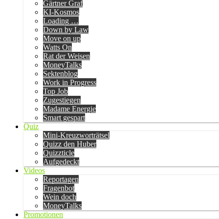
Gärtner Graf
KI-Kosmos
Loading …
Down by Law
Move on up
Watts On
Rat der Weisen
MoneyTalks
Sektenblog
Work in Progress
Top Job
Zugestiegen
Madame Energie
Smart gespart
Quiz
Mini-Kreuzworträtsel
Quizz den Huber
Quizzticle
Aufgedeckt
Videos
Reportagen
Fragenbot
Wein doch
MoneyTalks
Promotionen