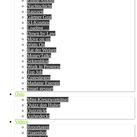
Emma Amour
Nachtschicht
Rauszeit
Gärtner Graf
KI-Kosmos
Loading …
Down by Law
Move on up
Watts On
Rat der Weisen
MoneyTalks
Sektenblog
Work in Progress
Top Job
Zugestiegen
Madame Energie
Smart gespart
Quiz
Mini-Kreuzworträtsel
Quizz den Huber
Quizzticle
Aufgedeckt
Videos
Reportagen
Fragenbot