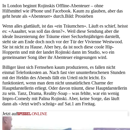
In London beginnt Rojinskis Offline-Abenteuer – ohne
Hilfsmittel wie iPhone und Facebook. Kaum zu glauben, aber das
geht heute als «Abenteuer» durch.
Bild: Prosieben
Wenn alles glattläuft, ist das «ein Träumchen». Läuft es schief, heisst
es: «Aaaalter, was soll das denn?». Weil diese Sendung aber die
ideale Inszenierung der Träume einer Sechzehnjährigen darstellt,
steht sie am Ende doch noch vor der Tür der Vivienne Westwood.
Sie ist nicht zu Hause. Aber hey, da ist noch diese coole Hip-
Hopperin und mit der landet Rojinski dann im Studio, wo ein
gemeinsamer Song über ihr Abenteuer eingesungen wird.
Billiger lässt sich Fernsehen kaum produzieren, es fallen nicht
einmal Telefonkosten an. Nach fast vier ununterbrochenen Stunden
mit der Heldin des Abends fällt ein Urteil nicht leicht. Es
funktioniert, wenn man dem nicht unnatürlichen Charme der
Hauptdarstellerin erliegt. Oder davon träumt, diese Hauptdarstellerin
zu sein. Tanz, Drama, Reality-Soap – was fehlte, war ein wenig
Impro-Comedy mit Palina Rojinski. Aber, keine Sorge, das läuft
dann als «Jetzt wird's schräg» auf Sat.1 am Freitag.
Jetzt auf