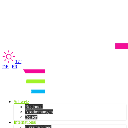
17°
DE
|
FR
Schweiz
Regionen
Abstimmungen
Reisen
International
Ukraine-Krieg