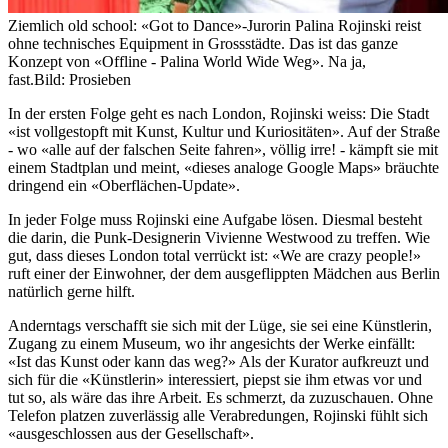
Ziemlich old school: «Got to Dance»-Jurorin Palina Rojinski reist
ohne technisches Equipment in Grossstädte. Das ist das ganze
Konzept von «Offline - Palina World Wide Weg». Na ja,
fast.
Bild: Prosieben
In der ersten Folge geht es nach London, Rojinski weiss: Die Stadt
«ist vollgestopft mit Kunst, Kultur und Kuriositäten». Auf der Straße
- wo «alle auf der falschen Seite fahren», völlig irre! - kämpft sie mit
einem Stadtplan und meint, «dieses analoge Google Maps» bräuchte
dringend ein «Oberflächen-Update».
In jeder Folge muss Rojinski eine Aufgabe lösen. Diesmal besteht
die darin, die Punk-Designerin Vivienne Westwood zu treffen. Wie
gut, dass dieses London total verrückt ist: «We are crazy people!»
ruft einer der Einwohner, der dem ausgeflippten Mädchen aus Berlin
natürlich gerne hilft.
Anderntags verschafft sie sich mit der Lüge, sie sei eine Künstlerin,
Zugang zu einem Museum, wo ihr angesichts der Werke einfällt:
«Ist das Kunst oder kann das weg?» Als der Kurator aufkreuzt und
sich für die «Künstlerin» interessiert, piepst sie ihm etwas vor und
tut so, als wäre das ihre Arbeit. Es schmerzt, da zuzuschauen. Ohne
Telefon platzen zuverlässig alle Verabredungen, Rojinski fühlt sich
«ausgeschlossen aus der Gesellschaft».