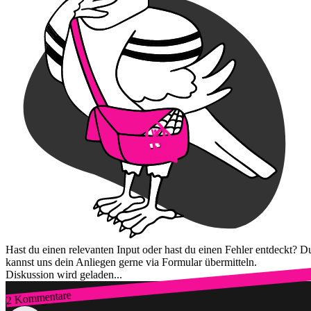
Hast du einen relevanten Input oder hast du einen Fehler entdeckt? D
kannst uns dein Anliegen gerne via Formular übermitteln.
Diskussion wird geladen...
2 Kommentare
Zum Login