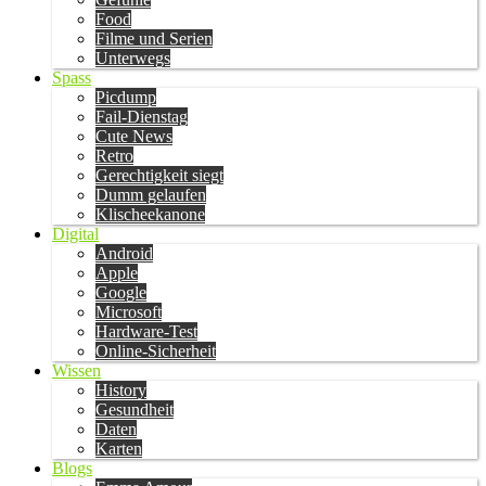
Food
Filme und Serien
Unterwegs
Spass
Picdump
Fail-Dienstag
Cute News
Retro
Gerechtigkeit siegt
Dumm gelaufen
Klischeekanone
Digital
Android
Apple
Google
Microsoft
Hardware-Test
Online-Sicherheit
Wissen
History
Gesundheit
Daten
Karten
Blogs