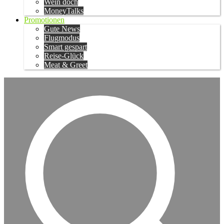
Wein doch
MoneyTalks
Promotionen
Gute News
Flugmodus
Smart gespart
Reise-Glück
Meat & Greet