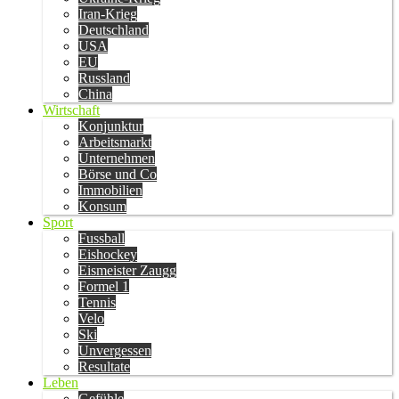
Iran-Krieg
Deutschland
USA
EU
Russland
China
Wirtschaft
Konjunktur
Arbeitsmarkt
Unternehmen
Börse und Co
Immobilien
Konsum
Sport
Fussball
Eishockey
Eismeister Zaugg
Formel 1
Tennis
Velo
Ski
Unvergessen
Resultate
Leben
Gefühle