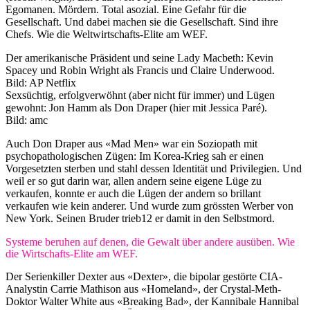
Egomanen. Mördern. Total asozial. Eine Gefahr für die
Gesellschaft. Und dabei machen sie die Gesellschaft. Sind ihre
Chefs. Wie die Weltwirtschafts-Elite am WEF.
Der amerikanische Präsident und seine Lady Macbeth: Kevin
Spacey und Robin Wright als Francis und Claire Underwood.
Bild: AP Netflix
Sexsüchtig, erfolgverwöhnt (aber nicht für immer) und Lügen
gewohnt: Jon Hamm als Don Draper (hier mit Jessica Paré).
Bild: amc
Auch Don Draper aus «Mad Men» war ein Soziopath mit
psychopathologischen Zügen: Im Korea-Krieg sah er einen
Vorgesetzten sterben und stahl dessen Identität und Privilegien. Und
weil er so gut darin war, allen andern seine eigene Lüge zu
verkaufen, konnte er auch die Lügen der andern so brillant
verkaufen wie kein anderer. Und wurde zum grössten Werber von
New York. Seinen Bruder trieb12 er damit in den Selbstmord.
Systeme beruhen auf denen, die Gewalt über andere ausüben. Wie
die Wirtschafts-Elite am WEF.
Der Serienkiller Dexter aus «Dexter», die bipolar gestörte CIA-
Analystin Carrie Mathison aus «Homeland», der Crystal-Meth-
Doktor Walter White aus «Breaking Bad», der Kannibale Hannibal