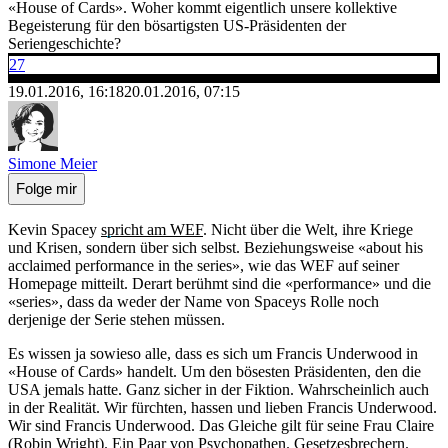
«House of Cards». Woher kommt eigentlich unsere kollektive
Begeisterung für den bösartigsten US-Präsidenten der
Seriengeschichte?
27
19.01.2016, 16:18
20.01.2016, 07:15
Simone Meier
Folge mir
Kevin Spacey
spricht am WEF
. Nicht über die Welt, ihre Kriege
und Krisen, sondern über sich selbst. Beziehungsweise «about his
acclaimed performance in the series», wie das WEF auf seiner
Homepage mitteilt. Derart berühmt sind die «performance» und die
«series», dass da weder der Name von Spaceys Rolle noch
derjenige der Serie stehen müssen.
Es wissen ja sowieso alle, dass es sich um Francis Underwood in
«House of Cards» handelt. Um den bösesten Präsidenten, den die
USA jemals hatte. Ganz sicher in der Fiktion. Wahrscheinlich auch
in der Realität. Wir fürchten, hassen und lieben Francis Underwood.
Wir sind Francis Underwood. Das Gleiche gilt für seine Frau Claire
(Robin Wright). Ein Paar von Psychopathen. Gesetzesbrechern.