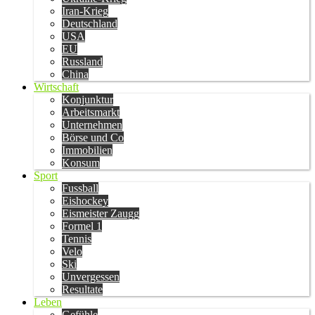
Iran-Krieg
Deutschland
USA
EU
Russland
China
Wirtschaft
Konjunktur
Arbeitsmarkt
Unternehmen
Börse und Co
Immobilien
Konsum
Sport
Fussball
Eishockey
Eismeister Zaugg
Formel 1
Tennis
Velo
Ski
Unvergessen
Resultate
Leben
Gefühle