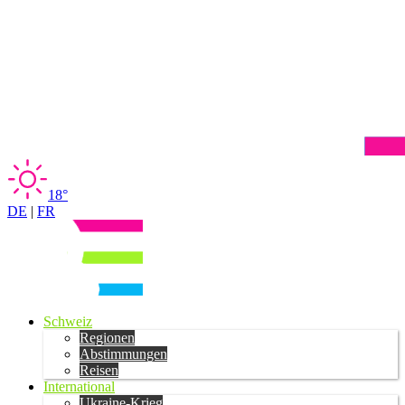
18°
DE
|
FR
Schweiz
Regionen
Abstimmungen
Reisen
International
Ukraine-Krieg