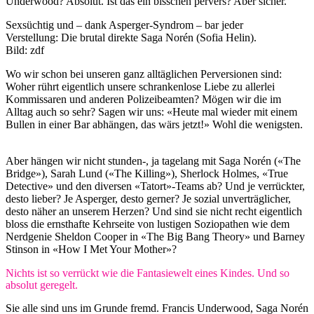
Underwood? Absolut. Ist das ein bisschen pervers? Aber sicher.
Sexsüchtig und – dank Asperger-Syndrom – bar jeder
Verstellung: Die brutal direkte Saga Norén (Sofia Helin).
Bild: zdf
Wo wir schon bei unseren ganz alltäglichen Perversionen sind:
Woher rührt eigentlich unsere schrankenlose Liebe zu allerlei
Kommissaren und anderen Polizeibeamten? Mögen wir die im
Alltag auch so sehr? Sagen wir uns: «Heute mal wieder mit einem
Bullen in einer Bar abhängen, das wärs jetzt!» Wohl die wenigsten.
Aber hängen wir nicht stunden-, ja tagelang mit Saga Norén («The
Bridge»), Sarah Lund («The Killing»), Sherlock Holmes, «True
Detective» und den diversen «Tatort»-Teams ab? Und je verrückter,
desto lieber? Je Asperger, desto gerner? Je sozial unverträglicher,
desto näher an unserem Herzen? Und sind sie nicht recht eigentlich
bloss die ernsthafte Kehrseite von lustigen Soziopathen wie dem
Nerdgenie Sheldon Cooper in «The Big Bang Theory» und Barney
Stinson in «How I Met Your Mother»?
Nichts ist so verrückt wie die Fantasiewelt eines Kindes. Und so
absolut geregelt.
Sie alle sind uns im Grunde fremd. Francis Underwood, Saga Norén