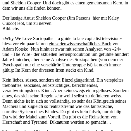
und Sheldon Cooper. Und doch gibt es einen gemeinsamen Kern, in
dem wir uns alle finden können.
Der lustige Autist Sheldon Cooper (Jim Parsons, hier mit Kaley
Cuoco) lebt, um zu nerven.
Bild: cbs
«Why We Love Sociopaths – a guide to late capitalist television»
hiess vor ein paar Jahren
ein serienwissenschaftliches Buch
von
Adam Kotsko. Nun hinkt er zwar mit seinen Analysen von «24»
und «The Wire» der aktuellen Serienproduktion um gefühlte hundert
Jahre hinterher, aber seine Analyse des Soziopathen (von dem der
Psychopath nur eine verschärfte Untergruppe ist) ist noch immer
gültig: Im Kern der diversen Irren steckt ein Kind.
Kein liebes, süsses, sondern ein Einzelgängerkind. Ein verspieltes,
triebhaftes, asoziales, selbstsüchtiges, berechnendes,
verantwortungsloses Kind. Aber keineswegs ein regelloses. Sondern
eines, das sich seine Regeln sehr wohl selbst zu definieren weiss.
Denn nichts ist in sich so vollständig, so sehr das Königreich seines
Machers und zugleich so realitätsfremd wie das fantastische,
narrative System eines Kindes. Da gibt es kein falsch, nur richtig.
Da wird der Makel zum Vorteil. Da gibt es die Reinstform von
Herrschaft und Tyrannei. Diktaturen werden so gemacht ...