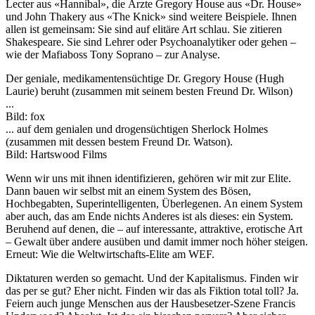
Lecter aus «Hannibal», die Ärzte Gregory House aus «Dr. House»
und John Thakery aus «The Knick» sind weitere Beispiele. Ihnen
allen ist gemeinsam: Sie sind auf elitäre Art schlau. Sie zitieren
Shakespeare. Sie sind Lehrer oder Psychoanalytiker oder gehen –
wie der Mafiaboss Tony Soprano – zur Analyse.
Der geniale, medikamentensüchtige Dr. Gregory House (Hugh
Laurie) beruht (zusammen mit seinem besten Freund Dr. Wilson)
...
Bild: fox
... auf dem genialen und drogensüchtigen Sherlock Holmes
(zusammen mit dessen bestem Freund Dr. Watson).
Bild: Hartswood Films
Wenn wir uns mit ihnen identifizieren, gehören wir mit zur Elite.
Dann bauen wir selbst mit an einem System des Bösen,
Hochbegabten, Superintelligenten, Überlegenen. An einem System
aber auch, das am Ende nichts Anderes ist als dieses: ein System.
Beruhend auf denen, die – auf interessante, attraktive, erotische Art
– Gewalt über andere ausüben und damit immer noch höher steigen.
Erneut: Wie die Weltwirtschafts-Elite am WEF.
Diktaturen werden so gemacht. Und der Kapitalismus. Finden wir
das per se gut? Eher nicht. Finden wir das als Fiktion total toll? Ja.
Feiern auch junge Menschen aus der Hausbesetzer-Szene Francis