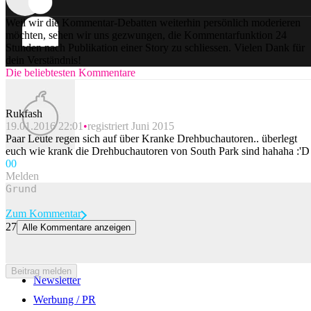
Weil wir die Kommentar-Debatten weiterhin persönlich moderieren
möchten, sehen wir uns gezwungen, die Kommentarfunktion 24
Stunden nach Publikation einer Story zu schliessen. Vielen Dank für
dein Verständnis!
Die beliebtesten Kommentare
Rukfash
19.01.2016 22:01
registriert Juni 2015
Paar Leute regen sich auf über Kranke Drehbuchautoren.. überlegt
euch wie krank die Drehbuchautoren von South Park sind hahaha :'D
0
0
Melden
Zum Kommentar
27
Alle Kommentare anzeigen
0
0
Beitrag melden
Newsletter
Werbung / PR