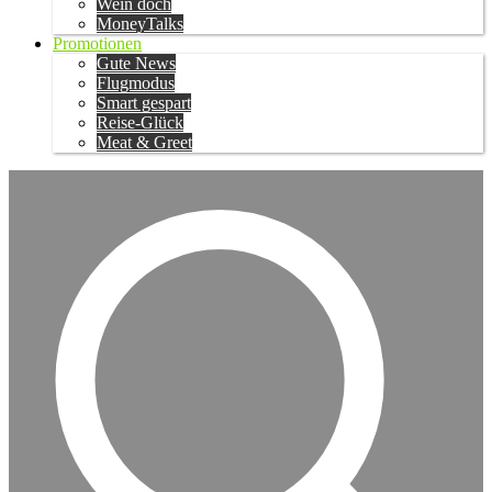
Wein doch
MoneyTalks
Promotionen
Gute News
Flugmodus
Smart gespart
Reise-Glück
Meat & Greet