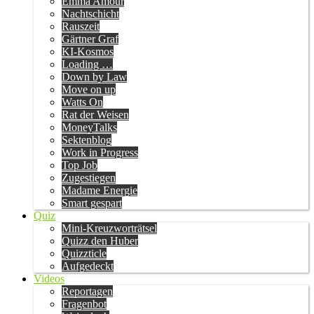
Emma Amour
Nachtschicht
Rauszeit
Gärtner Graf
KI-Kosmos
Loading …
Down by Law
Move on up
Watts On
Rat der Weisen
MoneyTalks
Sektenblog
Work in Progress
Top Job
Zugestiegen
Madame Energie
Smart gespart
Quiz
Mini-Kreuzworträtsel
Quizz den Huber
Quizzticle
Aufgedeckt
Videos
Reportagen
Fragenbot