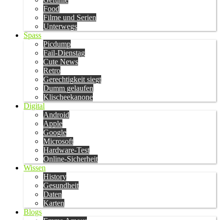
Food
Filme und Serien
Unterwegs
Spass
Picdump
Fail-Dienstag
Cute News
Retro
Gerechtigkeit siegt
Dumm gelaufen
Klischeekanone
Digital
Android
Apple
Google
Microsoft
Hardware-Test
Online-Sicherheit
Wissen
History
Gesundheit
Daten
Karten
Blogs