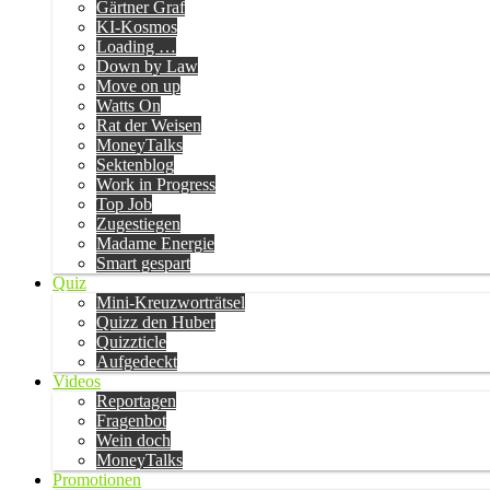
Gärtner Graf
KI-Kosmos
Loading …
Down by Law
Move on up
Watts On
Rat der Weisen
MoneyTalks
Sektenblog
Work in Progress
Top Job
Zugestiegen
Madame Energie
Smart gespart
Quiz
Mini-Kreuzworträtsel
Quizz den Huber
Quizzticle
Aufgedeckt
Videos
Reportagen
Fragenbot
Wein doch
MoneyTalks
Promotionen