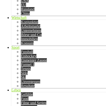
USA
EU
Russland
China
Wirtschaft
Konjunktur
Arbeitsmarkt
Unternehmen
Börse und Co
Immobilien
Konsum
Sport
Fussball
Eishockey
Eismeister Zaugg
Formel 1
Tennis
Velo
Ski
Unvergessen
Resultate
Leben
Gefühle
Food
Filme und Serien