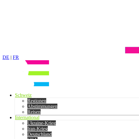
DE
|
FR
Schweiz
Regionen
Abstimmungen
Reisen
International
Ukraine-Krieg
Iran-Krieg
Deutschland