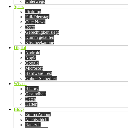
Unterwegs
Spass
Picdump
Fail-Dienstag
Cute News
Retro
Gerechtigkeit siegt
Dumm gelaufen
Klischeekanone
Digital
Android
Apple
Google
Microsoft
Hardware-Test
Online-Sicherheit
Wissen
History
Gesundheit
Daten
Karten
Blogs
Emma Amour
Nachtschicht
Rauszeit