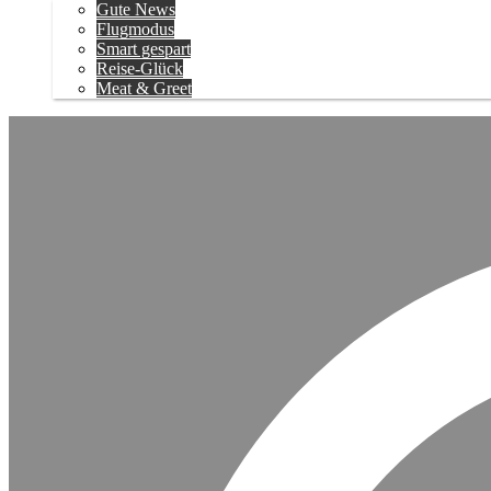
Gute News
Flugmodus
Smart gespart
Reise-Glück
Meat & Greet