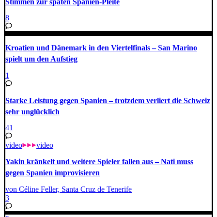
Stimmen zur späten Spanien-Pleite
8
Kroatien und Dänemark in den Viertelfinals – San Marino
spielt um den Aufstieg
1
Starke Leistung gegen Spanien – trotzdem verliert die Schweiz
sehr unglücklich
41
video
video
Yakin kränkelt und weitere Spieler fallen aus – Nati muss
gegen Spanien improvisieren
von Céline Feller, Santa Cruz de Tenerife
3