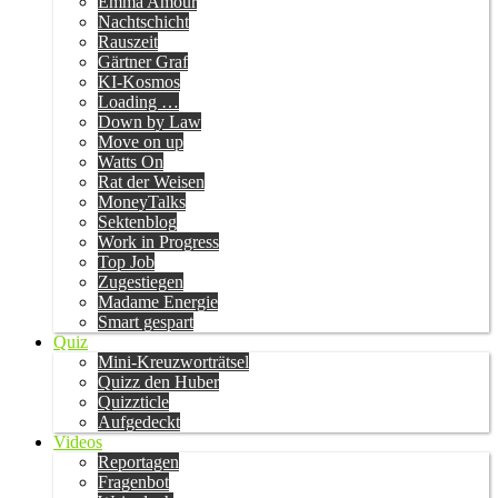
Emma Amour
Nachtschicht
Rauszeit
Gärtner Graf
KI-Kosmos
Loading …
Down by Law
Move on up
Watts On
Rat der Weisen
MoneyTalks
Sektenblog
Work in Progress
Top Job
Zugestiegen
Madame Energie
Smart gespart
Quiz
Mini-Kreuzworträtsel
Quizz den Huber
Quizzticle
Aufgedeckt
Videos
Reportagen
Fragenbot