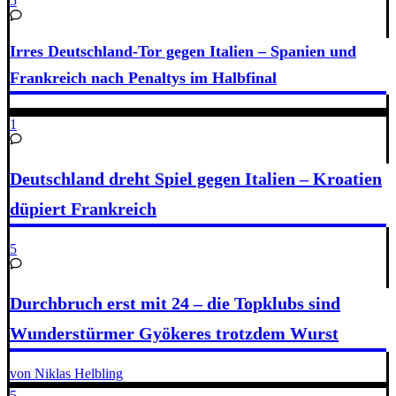
5
Irres Deutschland-Tor gegen Italien – Spanien und
Frankreich nach Penaltys im Halbfinal
1
Deutschland dreht Spiel gegen Italien – Kroatien
düpiert Frankreich
5
Durchbruch erst mit 24 – die Topklubs sind
Wunderstürmer Gyökeres trotzdem Wurst
von Niklas Helbling
5