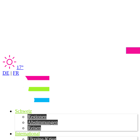
17°
DE
|
FR
Schweiz
Regionen
Abstimmungen
Reisen
International
Ukraine-Krieg