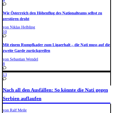
Wie Österreich den Höhenflug des Nationalteams selbst zu
zerstören droht
von Niklas Helbling
10
Mit einem Rumpfkader zum Ligaerhalt – die Nati muss auf die
zweite Garde zurückgreifen
von Sebastian Wendel
8
13
Nach all den Ausfällen: So könnte die Nati gegen
Serbien auflaufen
von Ralf Meile