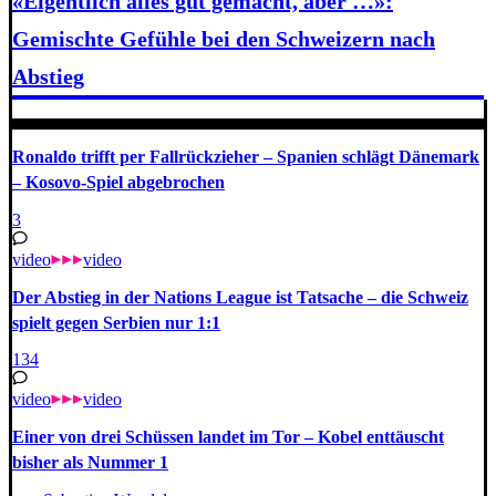
«Eigentlich alles gut gemacht, aber …»:
Gemischte Gefühle bei den Schweizern nach
Abstieg
Ronaldo trifft per Fallrückzieher – Spanien schlägt Dänemark
– Kosovo-Spiel abgebrochen
3
video
video
Der Abstieg in der Nations League ist Tatsache – die Schweiz
spielt gegen Serbien nur 1:1
134
video
video
Einer von drei Schüssen landet im Tor – Kobel enttäuscht
bisher als Nummer 1