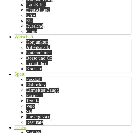
Iran-Krieg
Deutschland
USA
EU
Russland
China
Wirtschaft
Konjunktur
Arbeitsmarkt
Unternehmen
Börse und Co
Immobilien
Konsum
Sport
Fussball
Eishockey
Eismeister Zaugg
Formel 1
Tennis
Velo
Ski
Unvergessen
Resultate
Leben
Gefühle