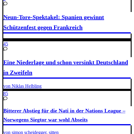
Neun-Tore-Spektakel: Spanien gewinnt
Schützenfest gegen Frankreich
45
Eine Niederlage und schon versinkt Deutschland
in Zweifeln
von Niklas Helbling
85
Bitterer Abstieg für die Nati in der Nations League –
Norwegens Siegtor war wohl Abseits
von simon scheidegger, sitten