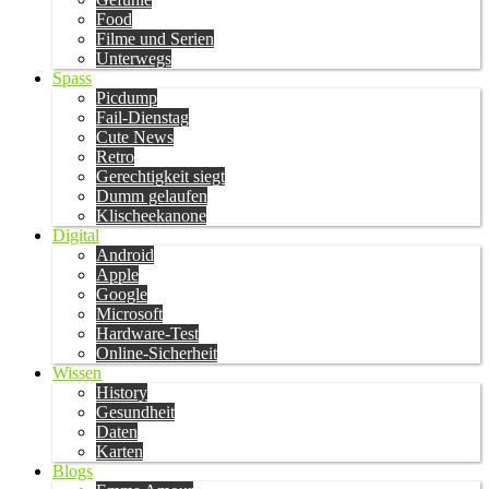
Food
Filme und Serien
Unterwegs
Spass
Picdump
Fail-Dienstag
Cute News
Retro
Gerechtigkeit siegt
Dumm gelaufen
Klischeekanone
Digital
Android
Apple
Google
Microsoft
Hardware-Test
Online-Sicherheit
Wissen
History
Gesundheit
Daten
Karten
Blogs