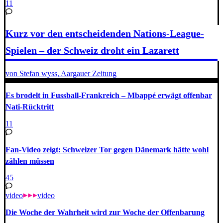
11
Kurz vor den entscheidenden Nations-League-
Spielen – der Schweiz droht ein Lazarett
von Stefan wyss, Aargauer Zeitung
Es brodelt in Fussball-Frankreich – Mbappé erwägt offenbar
Nati-Rücktritt
11
Fan-Video zeigt: Schweizer Tor gegen Dänemark hätte wohl
zählen müssen
45
video
video
Die Woche der Wahrheit wird zur Woche der Offenbarung