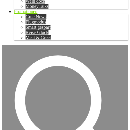
Wein doch
MoneyTalks
Promotionen
Gute News
Flugmodus
Smart gespart
Reise-Glück
Meat & Greet