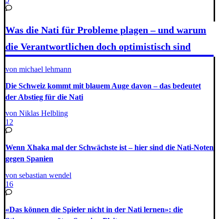
Was die Nati für Probleme plagen – und warum
die Verantwortlichen doch optimistisch sind
von michael lehmann
Die Schweiz kommt mit blauem Auge davon – das bedeutet
der Abstieg für die Nati
von Niklas Helbling
12
Wenn Xhaka mal der Schwächste ist – hier sind die Nati-Noten
gegen Spanien
von sebastian wendel
16
«Das können die Spieler nicht in der Nati lernen»: die