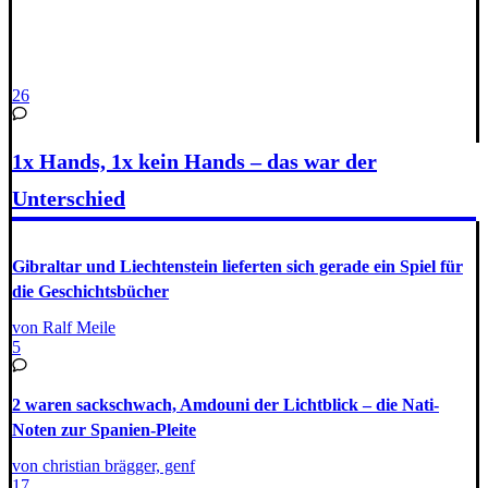
26
1x Hands, 1x kein Hands – das war der
Unterschied
Gibraltar und Liechtenstein lieferten sich gerade ein Spiel für
die Geschichtsbücher
von Ralf Meile
5
2 waren sackschwach, Amdouni der Lichtblick – die Nati-
Noten zur Spanien-Pleite
von christian brägger, genf
17