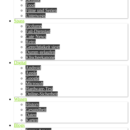
Food
Filme und Serien
Unterwegs
Spass
Picdump
Fail-Dienstag
Cute News
Retro
Gerechtigkeit siegt
Dumm gelaufen
Klischeekanone
Digital
Android
Apple
Google
Microsoft
Hardware-Test
Online-Sicherheit
Wissen
History
Gesundheit
Daten
Karten
Blogs