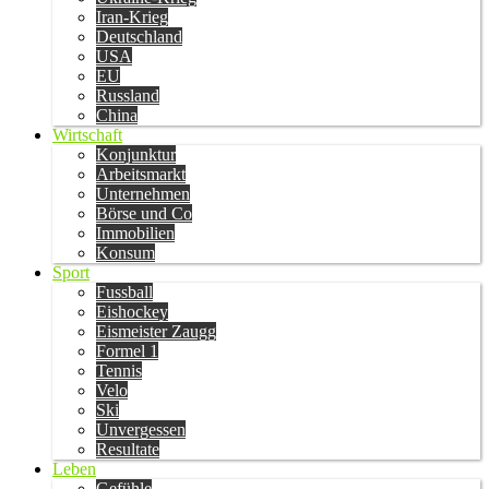
Iran-Krieg
Deutschland
USA
EU
Russland
China
Wirtschaft
Konjunktur
Arbeitsmarkt
Unternehmen
Börse und Co
Immobilien
Konsum
Sport
Fussball
Eishockey
Eismeister Zaugg
Formel 1
Tennis
Velo
Ski
Unvergessen
Resultate
Leben
Gefühle