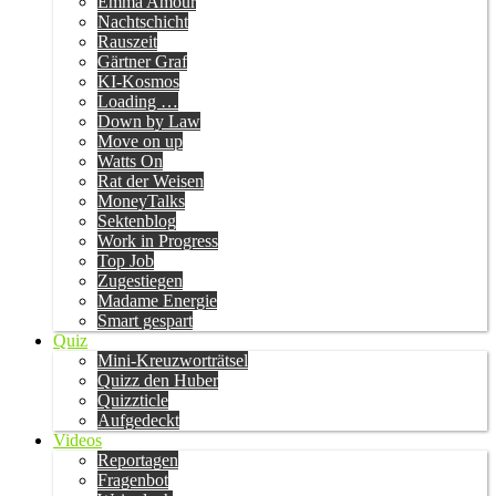
Emma Amour
Nachtschicht
Rauszeit
Gärtner Graf
KI-Kosmos
Loading …
Down by Law
Move on up
Watts On
Rat der Weisen
MoneyTalks
Sektenblog
Work in Progress
Top Job
Zugestiegen
Madame Energie
Smart gespart
Quiz
Mini-Kreuzworträtsel
Quizz den Huber
Quizzticle
Aufgedeckt
Videos
Reportagen
Fragenbot