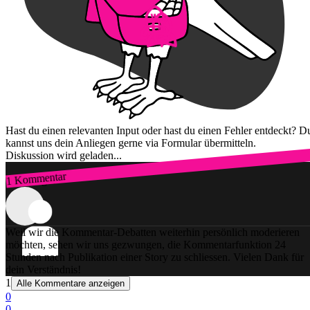
Hast du einen relevanten Input oder hast du einen Fehler entdeckt? D
kannst uns dein Anliegen gerne via Formular übermitteln.
Diskussion wird geladen...
1 Kommentar
Zum Login
Weil wir die Kommentar-Debatten weiterhin persönlich moderieren
möchten, sehen wir uns gezwungen, die Kommentarfunktion 24
Stunden nach Publikation einer Story zu schliessen. Vielen Dank für
dein Verständnis!
1
Alle Kommentare anzeigen
0
0