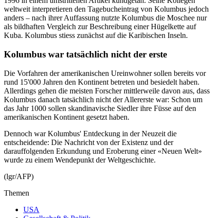
1996 in einem umstrittenen Artikel kundgetan. Seine Kollegen
weltweit interpretieren den Tagebucheintrag von Kolumbus jedoch
anders – nach ihrer Auffassung nutzte Kolumbus die Moschee nur
als bildhaften Vergleich zur Beschreibung einer Hügelkette auf
Kuba. Kolumbus stiess zunächst auf die Karibischen Inseln.
Kolumbus war tatsächlich nicht der erste
Die Vorfahren der amerikanischen Ureinwohner sollen bereits vor
rund 15'000 Jahren den Kontinent betreten und besiedelt haben.
Allerdings gehen die meisten Forscher mittlerweile davon aus, dass
Kolumbus danach tatsächlich nicht der Allererste war: Schon um
das Jahr 1000 sollen skandinavische Siedler ihre Füsse auf den
amerikanischen Kontinent gesetzt haben.
Dennoch war Kolumbus' Entdeckung in der Neuzeit die
entscheidende: Die Nachricht von der Existenz und der
darauffolgenden Erkundung und Eroberung einer «Neuen Welt»
wurde zu einem Wendepunkt der Weltgeschichte.
(lgr/AFP)
Themen
USA