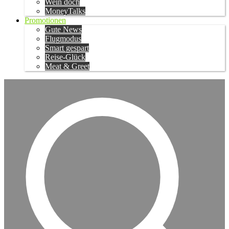
Wein doch
MoneyTalks
Promotionen
Gute News
Flugmodus
Smart gespart
Reise-Glück
Meat & Greet