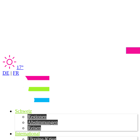
17°
DE
|
FR
Schweiz
Regionen
Abstimmungen
Reisen
International
Ukraine-Krieg