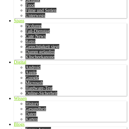
Food
Filme und Serien
Unterwegs
Spass
Picdump
Fail-Dienstag
Cute News
Retro
Gerechtigkeit siegt
Dumm gelaufen
Klischeekanone
Digital
Android
Apple
Google
Microsoft
Hardware-Test
Online-Sicherheit
Wissen
History
Gesundheit
Daten
Karten
Blogs