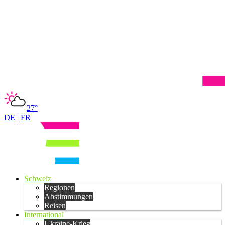
27°
DE
|
FR
Schweiz
Regionen
Abstimmungen
Reisen
International
Ukraine-Krieg