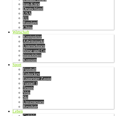
Iran-Krieg
Deutschland
USA
EU
Russland
China
Wirtschaft
Konjunktur
Arbeitsmarkt
Unternehmen
Börse und Co
Immobilien
Konsum
Sport
Fussball
Eishockey
Eismeister Zaugg
Formel 1
Tennis
Velo
Ski
Unvergessen
Resultate
Leben
Gefühle