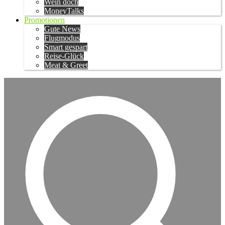
Wein doch
MoneyTalks
Promotionen
Gute News
Flugmodus
Smart gespart
Reise-Glück
Meat & Greet