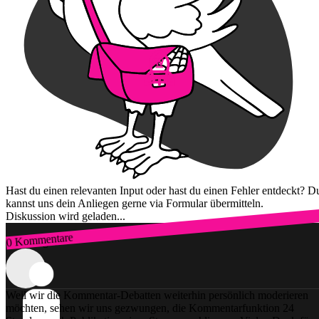
Hast du einen relevanten Input oder hast du einen Fehler entdeckt? D
kannst uns dein Anliegen gerne via Formular übermitteln.
Diskussion wird geladen...
0 Kommentare
Zum Login
Weil wir die Kommentar-Debatten weiterhin persönlich moderieren
möchten, sehen wir uns gezwungen, die Kommentarfunktion 24