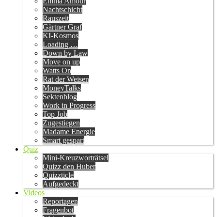
Emma Amour
Nachtschicht
Rauszeit
Gärtner Graf
KI-Kosmos
Loading …
Down by Law
Move on up
Watts On
Rat der Weisen
MoneyTalks
Sektenblog
Work in Progress
Top Job
Zugestiegen
Madame Energie
Smart gespart
Quiz
Mini-Kreuzworträtsel
Quizz den Huber
Quizzticle
Aufgedeckt
Videos
Reportagen
Fragenbot