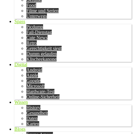
Food
Filme und Serien
Unterwegs
Spass
Picdump
Fail-Dienstag
Cute News
Retro
Gerechtigkeit siegt
Dumm gelaufen
Klischeekanone
Digital
Android
Apple
Google
Microsoft
Hardware-Test
Online-Sicherheit
Wissen
History
Gesundheit
Daten
Karten
Blogs