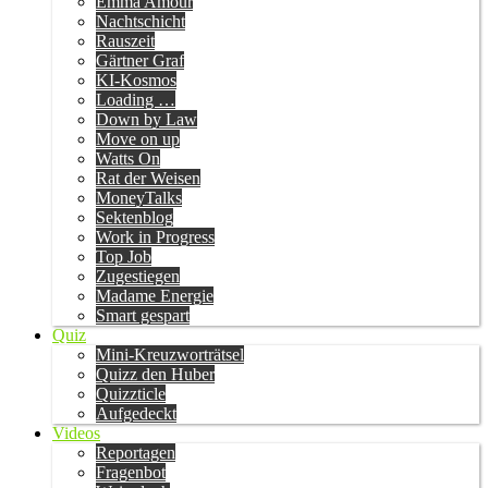
Emma Amour
Nachtschicht
Rauszeit
Gärtner Graf
KI-Kosmos
Loading …
Down by Law
Move on up
Watts On
Rat der Weisen
MoneyTalks
Sektenblog
Work in Progress
Top Job
Zugestiegen
Madame Energie
Smart gespart
Quiz
Mini-Kreuzworträtsel
Quizz den Huber
Quizzticle
Aufgedeckt
Videos
Reportagen
Fragenbot