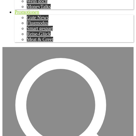
Wein doch
MoneyTalks
Promotionen
Gute News
Flugmodus
Smart gespart
Reise-Glück
Meat & Greet