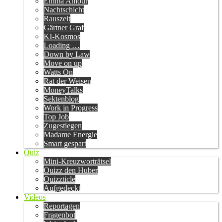
Emma Amour
Nachtschicht
Rauszeit
Gärtner Graf
KI-Kosmos
Loading …
Down by Law
Move on up
Watts On
Rat der Weisen
MoneyTalks
Sektenblog
Work in Progress
Top Job
Zugestiegen
Madame Energie
Smart gespart
Quiz
Mini-Kreuzworträtsel
Quizz den Huber
Quizzticle
Aufgedeckt
Videos
Reportagen
Fragenbot