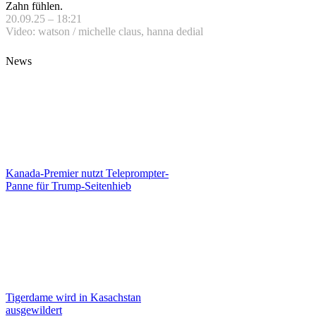
Zahn fühlen.
20.09.25 – 18:21
Video: watson / michelle claus, hanna dedial
News
Kanada-Premier nutzt Teleprompter-
Panne für Trump-Seitenhieb
Tigerdame wird in Kasachstan
ausgewildert