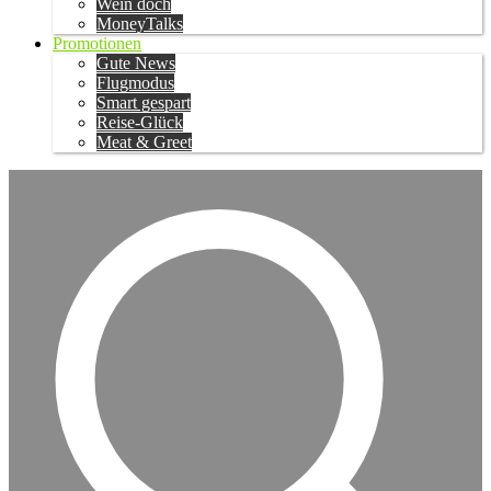
Wein doch
MoneyTalks
Promotionen
Gute News
Flugmodus
Smart gespart
Reise-Glück
Meat & Greet