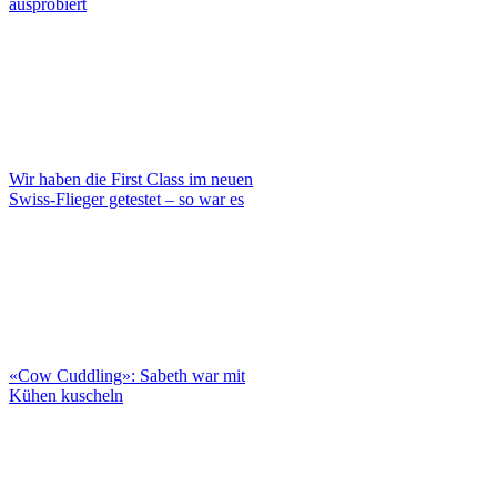
ausprobiert
Wir haben die First Class im neuen
Swiss-Flieger getestet – so war es
«Cow Cuddling»: Sabeth war mit
Kühen kuscheln