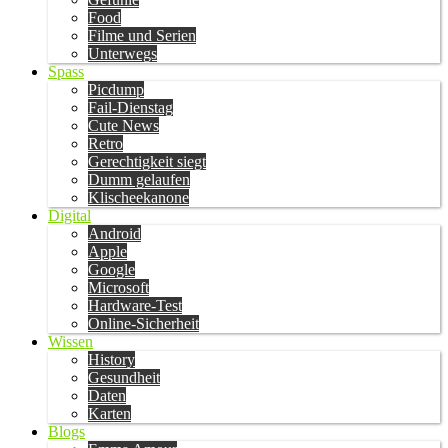
Food
Filme und Serien
Unterwegs
Spass
Picdump
Fail-Dienstag
Cute News
Retro
Gerechtigkeit siegt
Dumm gelaufen
Klischeekanone
Digital
Android
Apple
Google
Microsoft
Hardware-Test
Online-Sicherheit
Wissen
History
Gesundheit
Daten
Karten
Blogs