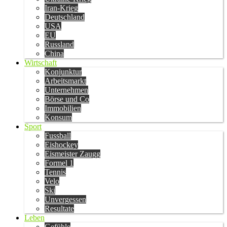
Iran-Krieg
Deutschland
USA
EU
Russland
China
Wirtschaft
Konjunktur
Arbeitsmarkt
Unternehmen
Börse und Co
Immobilien
Konsum
Sport
Fussball
Eishockey
Eismeister Zaugg
Formel 1
Tennis
Velo
Ski
Unvergessen
Resultate
Leben
Gefühle