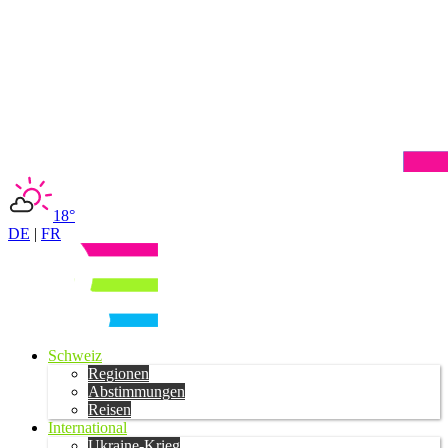
18°
DE
|
FR
Schweiz
Regionen
Abstimmungen
Reisen
International
Ukraine-Krieg