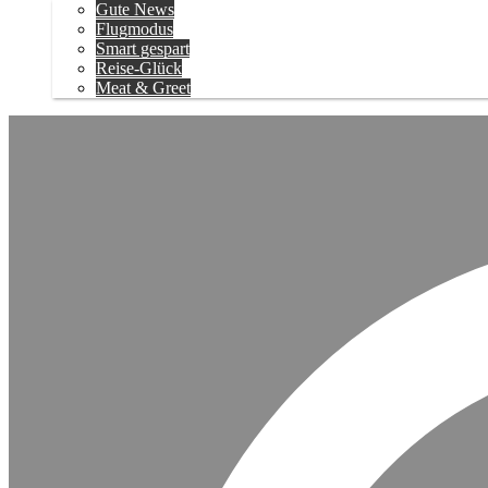
Gute News
Flugmodus
Smart gespart
Reise-Glück
Meat & Greet