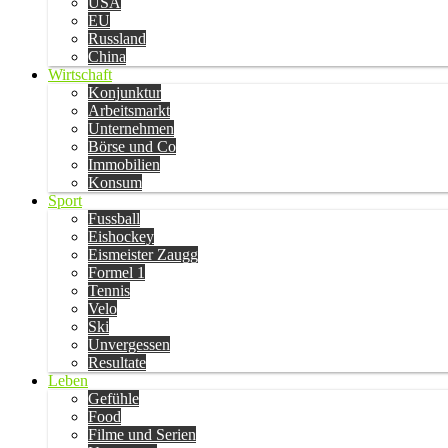
USA
EU
Russland
China
Wirtschaft
Konjunktur
Arbeitsmarkt
Unternehmen
Börse und Co
Immobilien
Konsum
Sport
Fussball
Eishockey
Eismeister Zaugg
Formel 1
Tennis
Velo
Ski
Unvergessen
Resultate
Leben
Gefühle
Food
Filme und Serien