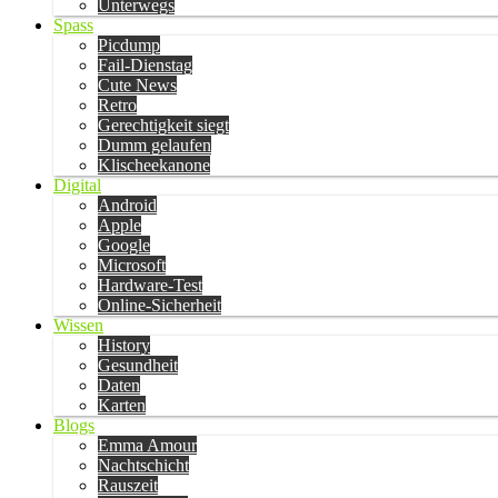
Unterwegs
Spass
Picdump
Fail-Dienstag
Cute News
Retro
Gerechtigkeit siegt
Dumm gelaufen
Klischeekanone
Digital
Android
Apple
Google
Microsoft
Hardware-Test
Online-Sicherheit
Wissen
History
Gesundheit
Daten
Karten
Blogs
Emma Amour
Nachtschicht
Rauszeit