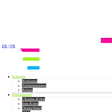
DE
|
FR
Schweiz
Regionen
Abstimmungen
Reisen
International
Ukraine-Krieg
Iran-Krieg
Deutschland