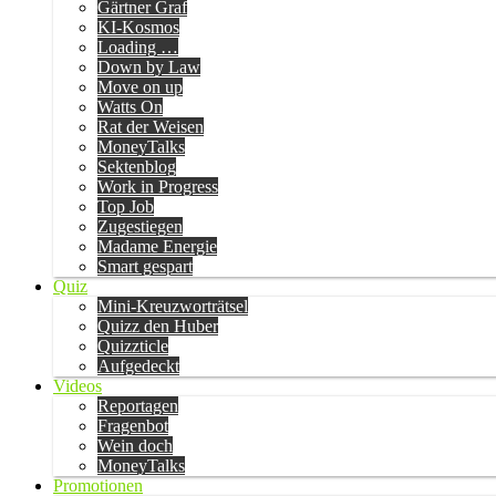
Gärtner Graf
KI-Kosmos
Loading …
Down by Law
Move on up
Watts On
Rat der Weisen
MoneyTalks
Sektenblog
Work in Progress
Top Job
Zugestiegen
Madame Energie
Smart gespart
Quiz
Mini-Kreuzworträtsel
Quizz den Huber
Quizzticle
Aufgedeckt
Videos
Reportagen
Fragenbot
Wein doch
MoneyTalks
Promotionen