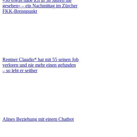
«So etwas habe ich in 38 Jahren nie
gesehen» – ein Nachmittag im Zürcher
FKK-Brennpunkt
Rentner Claudio* hat mit 55 seinen Job
verloren und nie mehr einen gefunden
– so lebt er seither
Alines Beziehung mit einem Chatbot