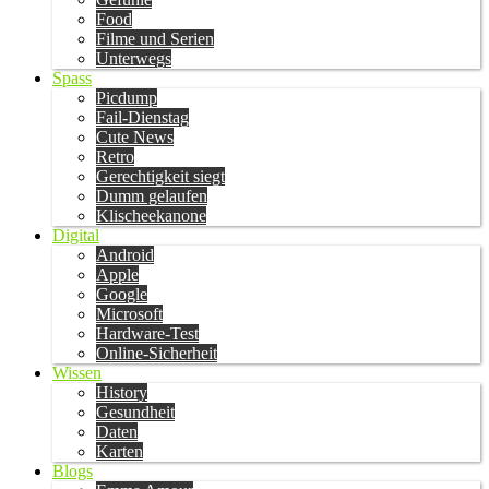
Food
Filme und Serien
Unterwegs
Spass
Picdump
Fail-Dienstag
Cute News
Retro
Gerechtigkeit siegt
Dumm gelaufen
Klischeekanone
Digital
Android
Apple
Google
Microsoft
Hardware-Test
Online-Sicherheit
Wissen
History
Gesundheit
Daten
Karten
Blogs