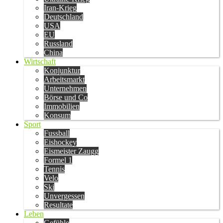
Iran-Krieg
Deutschland
USA
EU
Russland
China
Wirtschaft
Konjunktur
Arbeitsmarkt
Unternehmen
Börse und Co
Immobilien
Konsum
Sport
Fussball
Eishockey
Eismeister Zaugg
Formel 1
Tennis
Velo
Ski
Unvergessen
Resultate
Leben
Gefühle