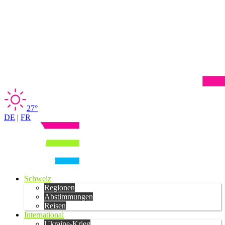
27°
DE
|
FR
Schweiz
Regionen
Abstimmungen
Reisen
International
Ukraine-Krieg