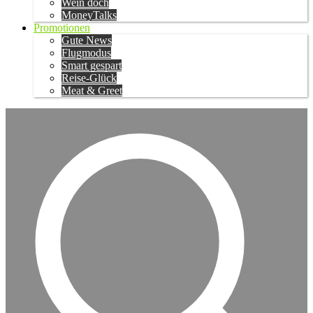
Wein doch
MoneyTalks
Promotionen
Gute News
Flugmodus
Smart gespart
Reise-Glück
Meat & Greet