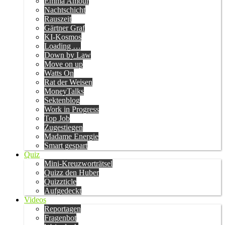
Emma Amour
Nachtschicht
Rauszeit
Gärtner Graf
KI-Kosmos
Loading …
Down by Law
Move on up
Watts On
Rat der Weisen
MoneyTalks
Sektenblog
Work in Progress
Top Job
Zugestiegen
Madame Energie
Smart gespart
Quiz
Mini-Kreuzworträtsel
Quizz den Huber
Quizzticle
Aufgedeckt
Videos
Reportagen
Fragenbot