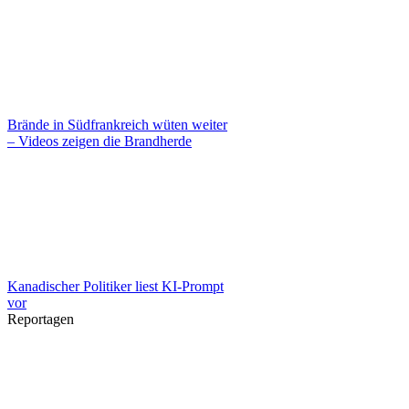
Brände in Südfrankreich wüten weiter
– Videos zeigen die Brandherde
Kanadischer Politiker liest KI-Prompt
vor
Reportagen