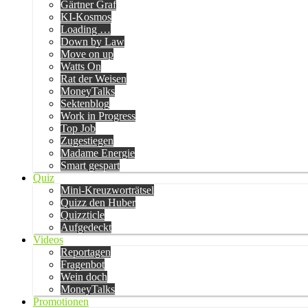
Gärtner Graf
KI-Kosmos
Loading …
Down by Law
Move on up
Watts On
Rat der Weisen
MoneyTalks
Sektenblog
Work in Progress
Top Job
Zugestiegen
Madame Energie
Smart gespart
Quiz
Mini-Kreuzworträtsel
Quizz den Huber
Quizzticle
Aufgedeckt
Videos
Reportagen
Fragenbot
Wein doch
MoneyTalks
Promotionen