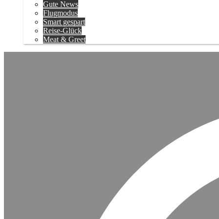
Gute News
Flugmodus
Smart gespart
Reise-Glück
Meat & Greet