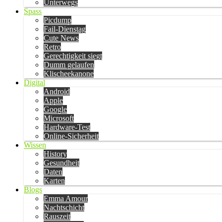
Unterwegs
Spass
Picdump
Fail-Dienstag
Cute News
Retro
Gerechtigkeit siegt
Dumm gelaufen
Klischeekanone
Digital
Android
Apple
Google
Microsoft
Hardware-Test
Online-Sicherheit
Wissen
History
Gesundheit
Daten
Karten
Blogs
Emma Amour
Nachtschicht
Rauszeit