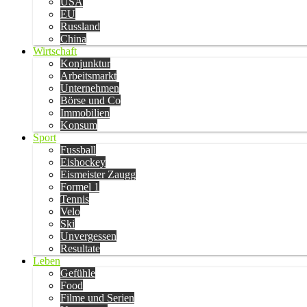
USA
EU
Russland
China
Wirtschaft
Konjunktur
Arbeitsmarkt
Unternehmen
Börse und Co
Immobilien
Konsum
Sport
Fussball
Eishockey
Eismeister Zaugg
Formel 1
Tennis
Velo
Ski
Unvergessen
Resultate
Leben
Gefühle
Food
Filme und Serien