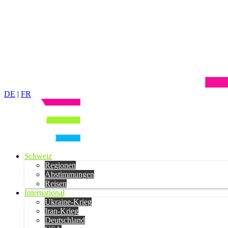
DE
|
FR
Schweiz
Regionen
Abstimmungen
Reisen
International
Ukraine-Krieg
Iran-Krieg
Deutschland