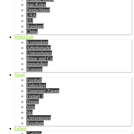
Iran-Krieg
Deutschland
USA
EU
Russland
China
Wirtschaft
Konjunktur
Arbeitsmarkt
Unternehmen
Börse und Co
Immobilien
Konsum
Sport
Fussball
Eishockey
Eismeister Zaugg
Formel 1
Tennis
Velo
Ski
Unvergessen
Resultate
Leben
Gefühle