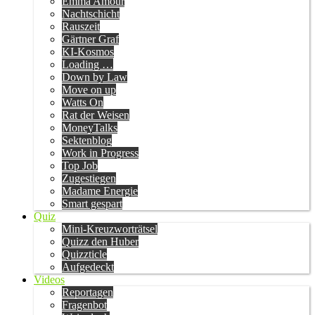
Emma Amour
Nachtschicht
Rauszeit
Gärtner Graf
KI-Kosmos
Loading …
Down by Law
Move on up
Watts On
Rat der Weisen
MoneyTalks
Sektenblog
Work in Progress
Top Job
Zugestiegen
Madame Energie
Smart gespart
Quiz
Mini-Kreuzworträtsel
Quizz den Huber
Quizzticle
Aufgedeckt
Videos
Reportagen
Fragenbot