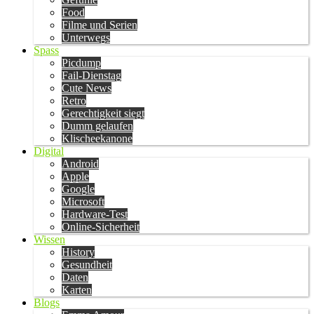
Food
Filme und Serien
Unterwegs
Spass
Picdump
Fail-Dienstag
Cute News
Retro
Gerechtigkeit siegt
Dumm gelaufen
Klischeekanone
Digital
Android
Apple
Google
Microsoft
Hardware-Test
Online-Sicherheit
Wissen
History
Gesundheit
Daten
Karten
Blogs