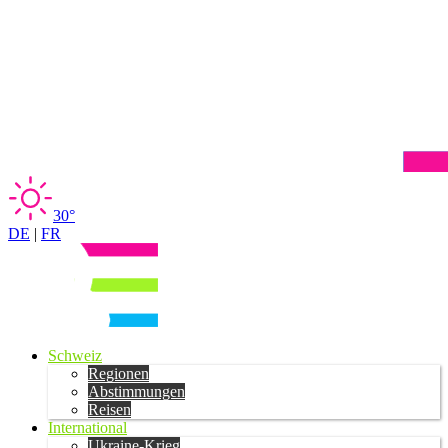
30°
DE
|
FR
Schweiz
Regionen
Abstimmungen
Reisen
International
Ukraine-Krieg