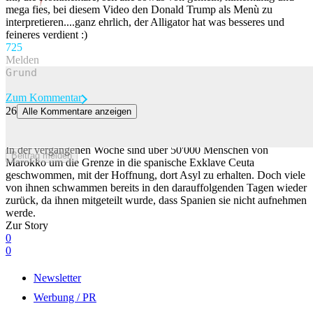
mega fies, bei diesem Video den Donald Trump als Menù zu
interpretieren....ganz ehrlich, der Alligator hat was besseres und
feineres verdient :)
72
5
Melden
Zum Kommentar
26
Alle Kommentare anzeigen
«Egal wohin, einfach nicht Marokko» – Migranten dürfen nicht in
Spanien bleiben
In der vergangenen Woche sind über 50'000 Menschen von
Beitrag melden
Marokko um die Grenze in die spanische Exklave Ceuta
geschwommen, mit der Hoffnung, dort Asyl zu erhalten. Doch viele
von ihnen schwammen bereits in den darauffolgenden Tagen wieder
zurück, da ihnen mitgeteilt wurde, dass Spanien sie nicht aufnehmen
werde.
Zur Story
0
0
Newsletter
Werbung / PR