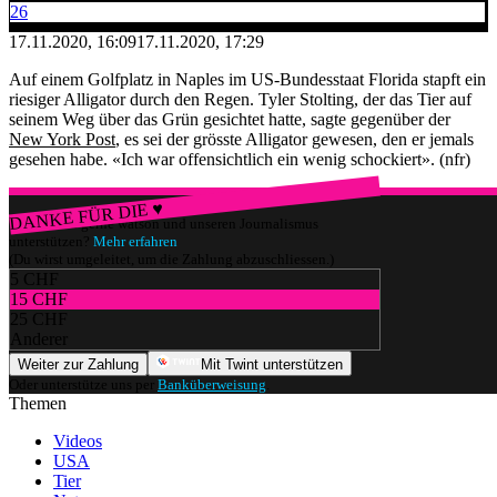
26
17.11.2020, 16:09
17.11.2020, 17:29
Auf einem Golfplatz in Naples im US-Bundesstaat Florida stapft ein
riesiger Alligator durch den Regen. Tyler Stolting, der das Tier auf
seinem Weg über das Grün gesichtet hatte, sagte gegenüber der
New York Post
, es sei der grösste Alligator gewesen, den er jemals
gesehen habe. «Ich war offensichtlich ein wenig schockiert». (nfr)
DANKE FÜR DIE ♥
Würdest du gerne watson und unseren Journalismus
unterstützen?
Mehr erfahren
(Du wirst umgeleitet, um die Zahlung abzuschliessen.)
5 CHF
15 CHF
25 CHF
Anderer
Weiter zur Zahlung
Mit Twint unterstützen
Oder unterstütze uns per
Banküberweisung
.
Themen
Videos
USA
Tier