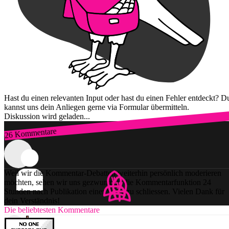
Hast du einen relevanten Input oder hast du einen Fehler entdeckt? D
kannst uns dein Anliegen gerne via Formular übermitteln.
Diskussion wird geladen...
26 Kommentare
Zum Login
Weil wir die Kommentar-Debatten weiterhin persönlich moderieren
möchten, sehen wir uns gezwungen, die Kommentarfunktion 24
Stunden nach Publikation einer Story zu schliessen. Vielen Dank für
dein Verständnis!
Die beliebtesten Kommentare