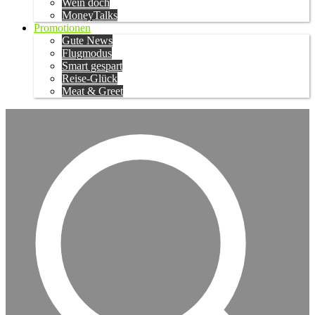
Wein doch
MoneyTalks
Promotionen
Gute News
Flugmodus
Smart gespart
Reise-Glück
Meat & Greet