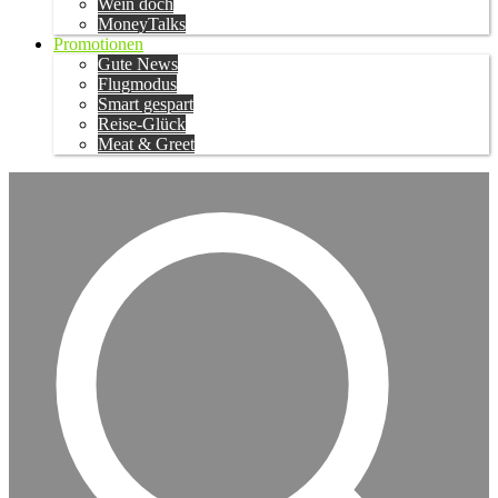
Wein doch
MoneyTalks
Promotionen
Gute News
Flugmodus
Smart gespart
Reise-Glück
Meat & Greet