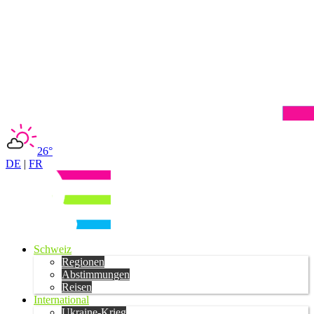
26°
DE
|
FR
Schweiz
Regionen
Abstimmungen
Reisen
International
Ukraine-Krieg