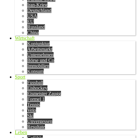
Iran-Krieg
Deutschland
USA
EU
Russland
China
Wirtschaft
Konjunktur
Arbeitsmarkt
Unternehmen
Börse und Co
Immobilien
Konsum
Sport
Fussball
Eishockey
Eismeister Zaugg
Formel 1
Tennis
Velo
Ski
Unvergessen
Resultate
Leben
Gefühle