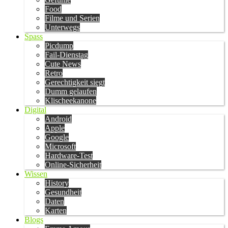
Food
Filme und Serien
Unterwegs
Spass
Picdump
Fail-Dienstag
Cute News
Retro
Gerechtigkeit siegt
Dumm gelaufen
Klischeekanone
Digital
Android
Apple
Google
Microsoft
Hardware-Test
Online-Sicherheit
Wissen
History
Gesundheit
Daten
Karten
Blogs