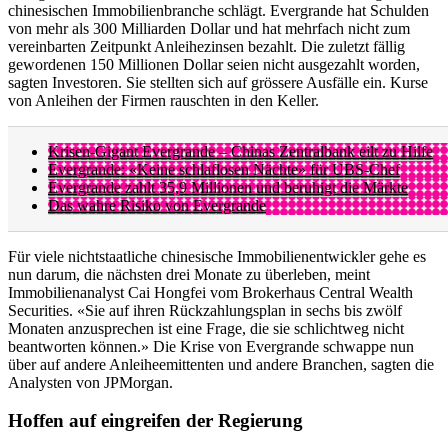
chinesischen Immobilienbranche schlägt. Evergrande hat Schulden
von mehr als 300 Milliarden Dollar und hat mehrfach nicht zum
vereinbarten Zeitpunkt Anleihezinsen bezahlt. Die zuletzt fällig
gewordenen 150 Millionen Dollar seien nicht ausgezahlt worden,
sagten Investoren. Sie stellten sich auf grössere Ausfälle ein. Kurse
von Anleihen der Firmen rauschten in den Keller.
Krisen-Gigant Evergrande – Chinas Zentralbank eilt zu Hilfe
Evergrande: «Keine schlaflosen Nächte» für UBS-Chef
Evergrande zahlt 35,9 Millionen und beruhigt die Märkte
Das wahre Risiko von Evergrande
Für viele nichtstaatliche chinesische Immobilienentwickler gehe es
nun darum, die nächsten drei Monate zu überleben, meint
Immobilienanalyst Cai Hongfei vom Brokerhaus Central Wealth
Securities. «Sie auf ihren Rückzahlungsplan in sechs bis zwölf
Monaten anzusprechen ist eine Frage, die sie schlichtweg nicht
beantworten können.» Die Krise von Evergrande schwappe nun
über auf andere Anleiheemittenten und andere Branchen, sagten die
Analysten von JPMorgan.
Hoffen auf eingreifen der Regierung