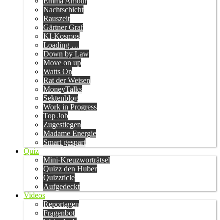
Emma Amour
Nachtschicht
Rauszeit
Gärtner Graf
KI-Kosmos
Loading …
Down by Law
Move on up
Watts On
Rat der Weisen
MoneyTalks
Sektenblog
Work in Progress
Top Job
Zugestiegen
Madame Energie
Smart gespart
Quiz
Mini-Kreuzworträtsel
Quizz den Huber
Quizzticle
Aufgedeckt
Videos
Reportagen
Fragenbot