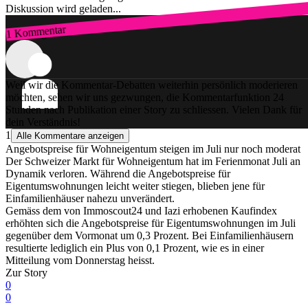
Diskussion wird geladen...
1 Kommentar
Zum Login
Weil wir die Kommentar-Debatten weiterhin persönlich moderieren
möchten, sehen wir uns gezwungen, die Kommentarfunktion 24
Stunden nach Publikation einer Story zu schliessen. Vielen Dank für
dein Verständnis!
1
Alle Kommentare anzeigen
Angebotspreise für Wohneigentum steigen im Juli nur noch moderat
Der Schweizer Markt für Wohneigentum hat im Ferienmonat Juli an
Dynamik verloren. Während die Angebotspreise für
Eigentumswohnungen leicht weiter stiegen, blieben jene für
Einfamilienhäuser nahezu unverändert.
Gemäss dem von Immoscout24 und Iazi erhobenen Kaufindex
erhöhten sich die Angebotspreise für Eigentumswohnungen im Juli
gegenüber dem Vormonat um 0,3 Prozent. Bei Einfamilienhäusern
resultierte lediglich ein Plus von 0,1 Prozent, wie es in einer
Mitteilung vom Donnerstag heisst.
Zur Story
0
0