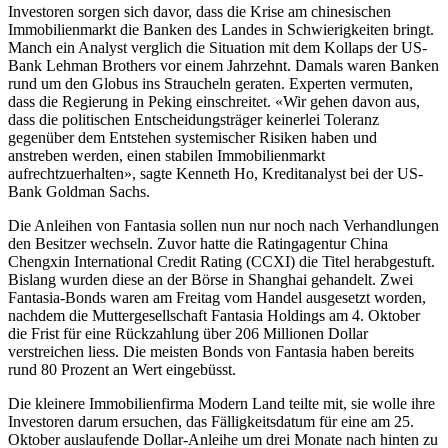
Investoren sorgen sich davor, dass die Krise am chinesischen
Immobilienmarkt die Banken des Landes in Schwierigkeiten bringt.
Manch ein Analyst verglich die Situation mit dem Kollaps der US-
Bank Lehman Brothers vor einem Jahrzehnt. Damals waren Banken
rund um den Globus ins Straucheln geraten. Experten vermuten,
dass die Regierung in Peking einschreitet. «Wir gehen davon aus,
dass die politischen Entscheidungsträger keinerlei Toleranz
gegenüber dem Entstehen systemischer Risiken haben und
anstreben werden, einen stabilen Immobilienmarkt
aufrechtzuerhalten», sagte Kenneth Ho, Kreditanalyst bei der US-
Bank Goldman Sachs.
Die Anleihen von Fantasia sollen nun nur noch nach Verhandlungen
den Besitzer wechseln. Zuvor hatte die Ratingagentur China
Chengxin International Credit Rating (CCXI) die Titel herabgestuft.
Bislang wurden diese an der Börse in Shanghai gehandelt. Zwei
Fantasia-Bonds waren am Freitag vom Handel ausgesetzt worden,
nachdem die Muttergesellschaft Fantasia Holdings am 4. Oktober
die Frist für eine Rückzahlung über 206 Millionen Dollar
verstreichen liess. Die meisten Bonds von Fantasia haben bereits
rund 80 Prozent an Wert eingebüsst.
Die kleinere Immobilienfirma Modern Land teilte mit, sie wolle ihre
Investoren darum ersuchen, das Fälligkeitsdatum für eine am 25.
Oktober auslaufende Dollar-Anleihe um drei Monate nach hinten zu