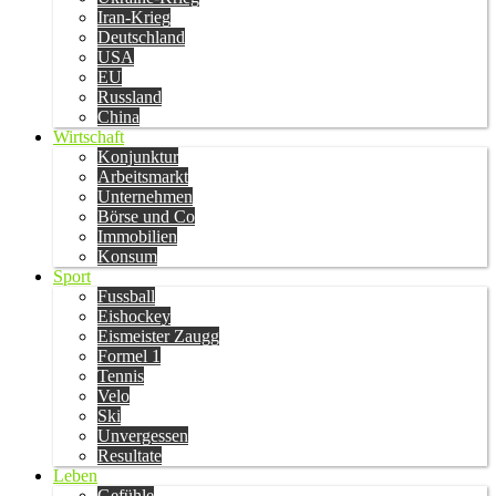
Iran-Krieg
Deutschland
USA
EU
Russland
China
Wirtschaft
Konjunktur
Arbeitsmarkt
Unternehmen
Börse und Co
Immobilien
Konsum
Sport
Fussball
Eishockey
Eismeister Zaugg
Formel 1
Tennis
Velo
Ski
Unvergessen
Resultate
Leben
Gefühle