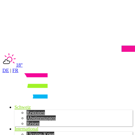
18°
DE
|
FR
Schweiz
Regionen
Abstimmungen
Reisen
International
Ukraine-Krieg