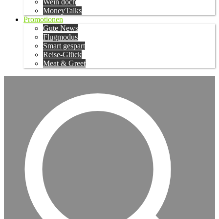
Wein doch
MoneyTalks
Promotionen
Gute News
Flugmodus
Smart gespart
Reise-Glück
Meat & Greet