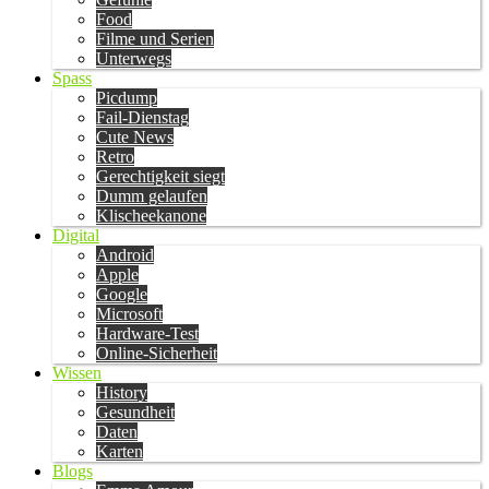
Food
Filme und Serien
Unterwegs
Spass
Picdump
Fail-Dienstag
Cute News
Retro
Gerechtigkeit siegt
Dumm gelaufen
Klischeekanone
Digital
Android
Apple
Google
Microsoft
Hardware-Test
Online-Sicherheit
Wissen
History
Gesundheit
Daten
Karten
Blogs