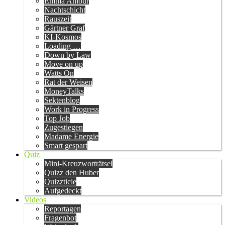
Emma Amour
Nachtschicht
Rauszeit
Gärtner Graf
KI-Kosmos
Loading …
Down by Law
Move on up
Watts On
Rat der Weisen
MoneyTalks
Sektenblog
Work in Progress
Top Job
Zugestiegen
Madame Energie
Smart gespart
Quiz
Mini-Kreuzworträtsel
Quizz den Huber
Quizzticle
Aufgedeckt
Videos
Reportagen
Fragenbot