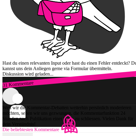
Hast du einen relevanten Input oder hast du einen Fehler entdeckt? D
kannst uns dein Anliegen gerne via Formular übermitteln.
Diskussion wird geladen...
31 Kommentare
Zum Login
Weil wir die Kommentar-Debatten weiterhin persönlich moderieren
möchten, sehen wir uns gezwungen, die Kommentarfunktion 24
Stunden nach Publikation einer Story zu schliessen. Vielen Dank für
dein Verständnis!
Die beliebtesten Kommentare