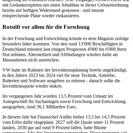
mit Gedankenspielen um einen Jobabbau in dieser Grössenordnung
bereits auf heftigen Widerstand gestossen - und musste
entsprechende Pläne wieder einkassieren.
Rotstift vor allem für die Forschung
In der Forschung und Entwicklung könnte es dem Magazin zufolge
besonders bitter kommen. Von den rund 13'000 Beschäftigten in
Deutschland müssten laut einigen Prognosen 4'000 bis 6'000 ihren
Hut nehmen. Altersteilzeit und Abfindungen würden dafür als
Massnahmen nicht ausreichen.
VW hatte im Rahmen der Investitionsplanung bereits angekündigt,
in den Jahren 2023 bis 2024 viel für neue Technik, Antriebe,
Batterien und Software ausgeben zu müssen - danach sollte die
Investitionsquote wieder sinken.
Im vergangenen Jahr wurden 13,5 Prozent vom Umsatz im
Autogeschäft für Sachanlagen sowie Forschung und Entwicklung
ausgegeben, rund 36,1 Milliarden Euro.
In diesem Jahr hat Finanzchef Antlitz bisher 13,5 bis 14,5 Prozent
vom Erlös dafür eingeplant. 2027 soll die Quote unter 11 Prozent
landen, 2030 gar auf rund 9 Prozent fallen, hatte Blume
vergangenes Jahr den Investoren versprochen. Diese monieren seit