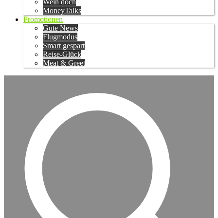
Wein doch
MoneyTalks
Promotionen
Gute News
Flugmodus
Smart gespart
Reise-Glück
Meat & Greet