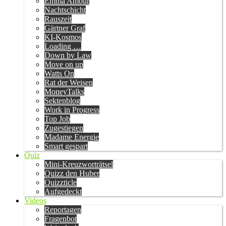
Emma Amour
Nachtschicht
Rauszeit
Gärtner Graf
KI-Kosmos
Loading …
Down by Law
Move on up
Watts On
Rat der Weisen
MoneyTalks
Sektenblog
Work in Progress
Top Job
Zugestiegen
Madame Energie
Smart gespart
Quiz
Mini-Kreuzworträtsel
Quizz den Huber
Quizzticle
Aufgedeckt
Videos
Reportagen
Fragenbot