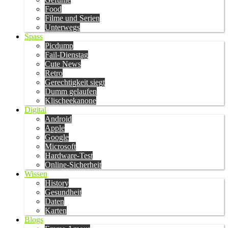
Food
Filme und Serien
Unterwegs
Spass
Picdump
Fail-Dienstag
Cute News
Retro
Gerechtigkeit siegt
Dumm gelaufen
Klischeekanone
Digital
Android
Apple
Google
Microsoft
Hardware-Test
Online-Sicherheit
Wissen
History
Gesundheit
Daten
Karten
Blogs