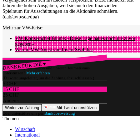
Jahren die hohen Ausgaben, weil sie auch den finanziellen
Spielraum für Ausschüttungen an die Aktionäre schmälern.
(dab/awp/sda/dpa)
Mehr zur VW-Krise:
VW-Konzernchef Blume: «Diese Lage hat es noch nie zuvor
gegeben»
Warum VW Angst vor Taylor Swift hat
DANKE FÜR DIE ♥
Würdest du gerne watson und unseren Journalismus
unterstützen?
Mehr erfahren
(Du wirst umgeleitet, um die Zahlung abzuschliessen.)
5 CHF
15 CHF
25 CHF
Anderer
Weiter zur Zahlung
Mit Twint unterstützen
Oder unterstütze uns per
Banküberweisung
.
Themen
Wirtschaft
International