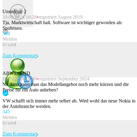
Unsinkbar 2
19.09.2024 16:28
registriert August 2019
Tja, Marktwirtschaft halt. Software ist wichtiger geworden als
Spaltmass.
38
4
Melden
Zum Kommentar
ABWESEND
19.09.2024 15:49
registriert September 2024
Beitrag melden
Na dann kann man das Modellangebot noch mehr kürzen und die
Preise für ein Auto anheben?
VW schafft sich immer mehr selber ab. Wird wohl das neue Nokia in
der Autobranche werden.
34
5
Melden
Zum Kommentar