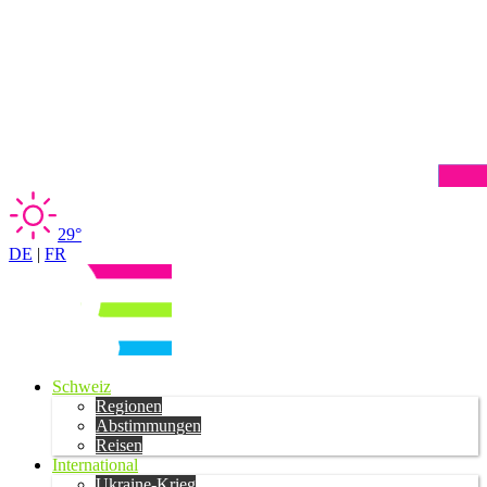
29°
DE
|
FR
Schweiz
Regionen
Abstimmungen
Reisen
International
Ukraine-Krieg