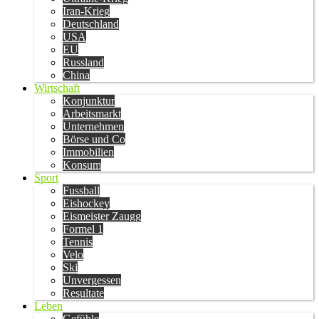
Iran-Krieg
Deutschland
USA
EU
Russland
China
Wirtschaft
Konjunktur
Arbeitsmarkt
Unternehmen
Börse und Co
Immobilien
Konsum
Sport
Fussball
Eishockey
Eismeister Zaugg
Formel 1
Tennis
Velo
Ski
Unvergessen
Resultate
Leben
Gefühle