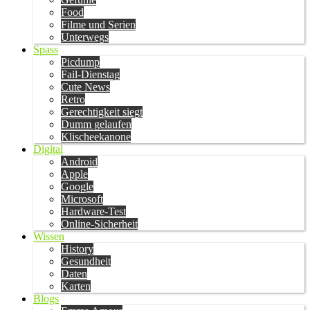
Food
Filme und Serien
Unterwegs
Spass
Picdump
Fail-Dienstag
Cute News
Retro
Gerechtigkeit siegt
Dumm gelaufen
Klischeekanone
Digital
Android
Apple
Google
Microsoft
Hardware-Test
Online-Sicherheit
Wissen
History
Gesundheit
Daten
Karten
Blogs