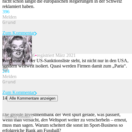
nicht schon längst die europäischen Regierungen in der Schweiz
reklamiert haben.
39
6
Melden
Zum Kommentar
stronghelga
07.11.2025 10:36
registriert März 2021
Beitrag melden
Wer heute auf der US-Sanktionsliste steht, ist nicht nur in den USA,
sondern weltweit isoliert. Quasi werden Firmen damit zum „Paria“.
21
4
Melden
Zum Kommentar
14
Alle Kommentare anzeigen
«Wir werden daraus lernen» – dann begeht JP Morgan mit der WM
den gleichen Fehler erneut
Die grösste Investmentbank der Welt spürt gerade, was passiert,
Beitrag melden
wenn man versucht,
den
Weltsport weiter zu verscherbeln – erneut,
muss man sagen. Warum scheitert die sonst im Sport-Business so
erfolgreiche Bank am Fussball?