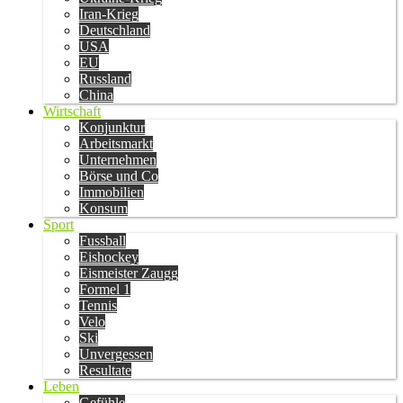
Iran-Krieg
Deutschland
USA
EU
Russland
China
Wirtschaft
Konjunktur
Arbeitsmarkt
Unternehmen
Börse und Co
Immobilien
Konsum
Sport
Fussball
Eishockey
Eismeister Zaugg
Formel 1
Tennis
Velo
Ski
Unvergessen
Resultate
Leben
Gefühle