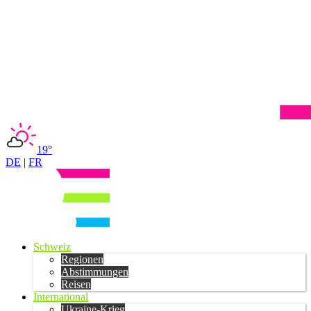
19°
DE
|
FR
Schweiz
Regionen
Abstimmungen
Reisen
International
Ukraine-Krieg