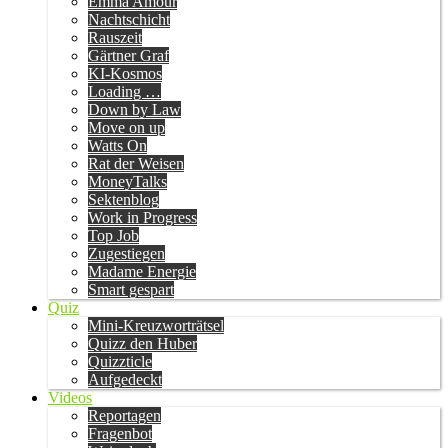
Emma Amour
Nachtschicht
Rauszeit
Gärtner Graf
KI-Kosmos
Loading …
Down by Law
Move on up
Watts On
Rat der Weisen
MoneyTalks
Sektenblog
Work in Progress
Top Job
Zugestiegen
Madame Energie
Smart gespart
Quiz
Mini-Kreuzworträtsel
Quizz den Huber
Quizzticle
Aufgedeckt
Videos
Reportagen
Fragenbot