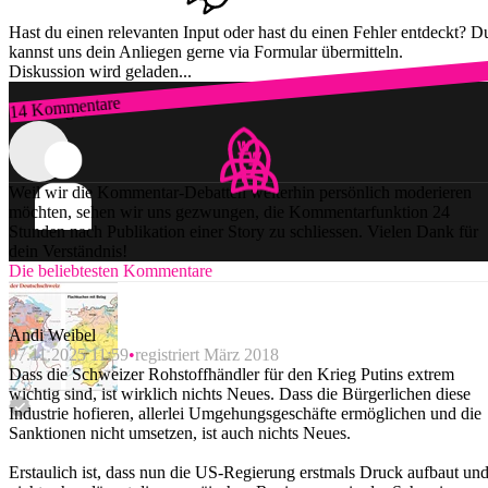
Hast du einen relevanten Input oder hast du einen Fehler entdeckt? D
kannst uns dein Anliegen gerne via Formular übermitteln.
Diskussion wird geladen...
14 Kommentare
Zum Login
Weil wir die Kommentar-Debatten weiterhin persönlich moderieren
möchten, sehen wir uns gezwungen, die Kommentarfunktion 24
Stunden nach Publikation einer Story zu schliessen. Vielen Dank für
dein Verständnis!
Die beliebtesten Kommentare
Andi Weibel
07.11.2025 11:59
registriert März 2018
Dass die Schweizer Rohstoffhändler für den Krieg Putins extrem
wichtig sind, ist wirklich nichts Neues. Dass die Bürgerlichen diese
Industrie hofieren, allerlei Umgehungsgeschäfte ermöglichen und die
Sanktionen nicht umsetzen, ist auch nichts Neues.
Erstaulich ist, dass nun die US-Regierung erstmals Druck aufbaut un