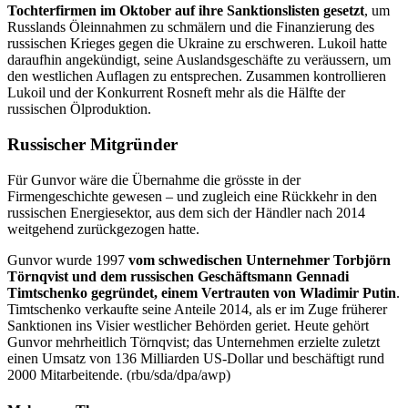
Tochterfirmen im Oktober auf ihre Sanktionslisten gesetzt
, um
Russlands Öleinnahmen zu schmälern und die Finanzierung des
russischen Krieges gegen die Ukraine zu erschweren. Lukoil hatte
daraufhin angekündigt, seine Auslandsgeschäfte zu veräussern, um
den westlichen Auflagen zu entsprechen. Zusammen kontrollieren
Lukoil und der Konkurrent Rosneft mehr als die Hälfte der
russischen Ölproduktion.
Russischer Mitgründer
Für Gunvor wäre die Übernahme die grösste in der
Firmengeschichte gewesen – und zugleich eine Rückkehr in den
russischen Energiesektor, aus dem sich der Händler nach 2014
weitgehend zurückgezogen hatte.
Gunvor wurde 1997
vom schwedischen Unternehmer Torbjörn
Törnqvist und dem russischen Geschäftsmann Gennadi
Timtschenko gegründet, einem Vertrauten von Wladimir Putin
.
Timtschenko verkaufte seine Anteile 2014, als er im Zuge früherer
Sanktionen ins Visier westlicher Behörden geriet. Heute gehört
Gunvor mehrheitlich Törnqvist; das Unternehmen erzielte zuletzt
einen Umsatz von 136 Milliarden US-Dollar und beschäftigt rund
2000 Mitarbeitende. (rbu/sda/dpa/awp)