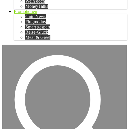
Wein doch
MoneyTalks
Promotionen
Gute News
Flugmodus
Smart gespart
Reise-Glück
Meat & Greet