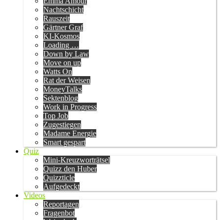
Emma Amour
Nachtschicht
Rauszeit
Gärtner Graf
KI-Kosmos
Loading …
Down by Law
Move on up
Watts On
Rat der Weisen
MoneyTalks
Sektenblog
Work in Progress
Top Job
Zugestiegen
Madame Energie
Smart gespart
Quiz
Mini-Kreuzworträtsel
Quizz den Huber
Quizzticle
Aufgedeckt
Videos
Reportagen
Fragenbot