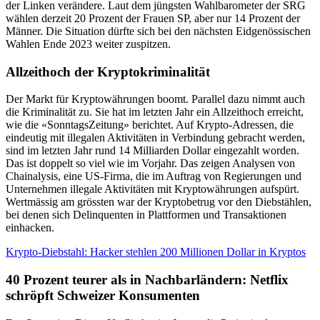
der Linken verändere. Laut dem jüngsten Wahlbarometer der SRG
wählen derzeit 20 Prozent der Frauen SP, aber nur 14 Prozent der
Männer. Die Situation dürfte sich bei den nächsten Eidgenössischen
Wahlen Ende 2023 weiter zuspitzen.
Allzeithoch der Kryptokriminalität
Der Markt für Kryptowährungen boomt. Parallel dazu nimmt auch
die Kriminalität zu. Sie hat im letzten Jahr ein Allzeithoch erreicht,
wie die «SonntagsZeitung» berichtet. Auf Krypto-Adressen, die
eindeutig mit illegalen Aktivitäten in Verbindung gebracht werden,
sind im letzten Jahr rund 14 Milliarden Dollar eingezahlt worden.
Das ist doppelt so viel wie im Vorjahr. Das zeigen Analysen von
Chainalysis, eine US-Firma, die im Auftrag von Regierungen und
Unternehmen illegale Aktivitäten mit Kryptowährungen aufspürt.
Wertmässig am grössten war der Kryptobetrug vor den Diebstählen,
bei denen sich Delinquenten in Plattformen und Transaktionen
einhacken.
Krypto-Diebstahl: Hacker stehlen 200 Millionen Dollar in Kryptos
40 Prozent teurer als in Nachbarländern: Netflix
schröpft Schweizer Konsumenten