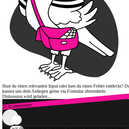
Hast du einen relevanten Input oder hast du einen Fehler entdeckt? D
kannst uns dein Anliegen gerne via Formular übermitteln.
Diskussion wird geladen...
25 Kommentare
Zum Login
Weil wir die Kommentar-Debatten weiterhin persönlich moderieren