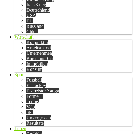
Iran-Krieg
Deutschland
USA
EU
Russland
China
Wirtschaft
Konjunktur
Arbeitsmarkt
Unternehmen
Börse und Co
Immobilien
Konsum
Sport
Fussball
Eishockey
Eismeister Zaugg
Formel 1
Tennis
Velo
Ski
Unvergessen
Resultate
Leben
Gefühle