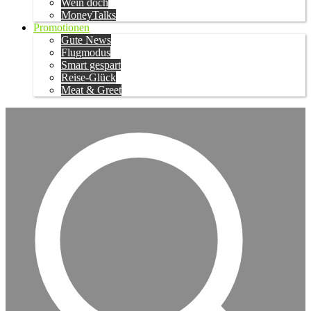
Wein doch
MoneyTalks
Promotionen
Gute News
Flugmodus
Smart gespart
Reise-Glück
Meat & Greet