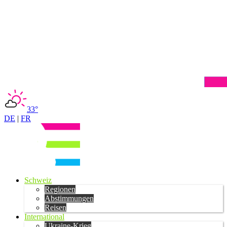
33°
DE
|
FR
Schweiz
Regionen
Abstimmungen
Reisen
International
Ukraine-Krieg