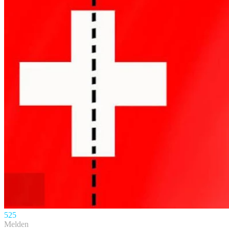
52
5
Melden