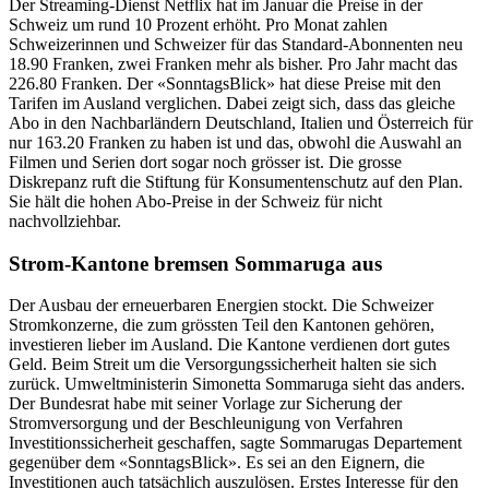
Der Streaming-Dienst Netflix hat im Januar die Preise in der
Schweiz um rund 10 Prozent erhöht. Pro Monat zahlen
Schweizerinnen und Schweizer für das Standard-Abonnenten neu
18.90 Franken, zwei Franken mehr als bisher. Pro Jahr macht das
226.80 Franken. Der «SonntagsBlick» hat diese Preise mit den
Tarifen im Ausland verglichen. Dabei zeigt sich, dass das gleiche
Abo in den Nachbarländern Deutschland, Italien und Österreich für
nur 163.20 Franken zu haben ist und das, obwohl die Auswahl an
Filmen und Serien dort sogar noch grösser ist. Die grosse
Diskrepanz ruft die Stiftung für Konsumentenschutz auf den Plan.
Sie hält die hohen Abo-Preise in der Schweiz für nicht
nachvollziehbar.
Strom-Kantone bremsen Sommaruga aus
Der Ausbau der erneuerbaren Energien stockt. Die Schweizer
Stromkonzerne, die zum grössten Teil den Kantonen gehören,
investieren lieber im Ausland. Die Kantone verdienen dort gutes
Geld. Beim Streit um die Versorgungssicherheit halten sie sich
zurück. Umweltministerin Simonetta Sommaruga sieht das anders.
Der Bundesrat habe mit seiner Vorlage zur Sicherung der
Stromversorgung und der Beschleunigung von Verfahren
Investitionssicherheit geschaffen, sagte Sommarugas Departement
gegenüber dem «SonntagsBlick». Es sei an den Eignern, die
Investitionen auch tatsächlich auszulösen. Erstes Interesse für den