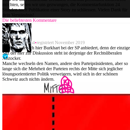
möchten, sehen wir uns gezwungen, die Kommentarfunktion 24
Stunden nach Publikation einer Story zu schliessen. Vielen Dank für
dein Verständnis!
Die beliebtesten Kommentare
LURCH
20.02.2022 06:54
registriert November 2019
Niedlich wie sich hier Burkhart bei der SP anbiedert, denn der einzige
Sitz der hier zur Diskussion steht ist derjenige der Rechtsliberalen
Abzocker.
Manche wechseln den Namen, andere den Parteipräsidenten, aber so
lange sich die Mehrheit der Parteien rechts der Mitte sich jeglicher
lösungsorientierter Politik verweigern, wird sich in der schönen
Schweiz auch nichts ändern.