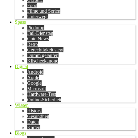
Food
Filme und Serien
Unterwegs
Spass
Picdump
Fail-Dienstag
Cute News
Retro
Gerechtigkeit siegt
Dumm gelaufen
Klischeekanone
Digital
Android
Apple
Google
Microsoft
Hardware-Test
Online-Sicherheit
Wissen
History
Gesundheit
Daten
Karten
Blogs