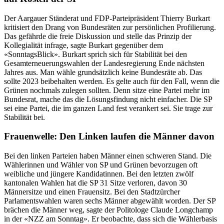
Der Aargauer Ständerat und FDP-Parteipräsident Thierry Burkart
kritisiert den Drang von Bundesräten zur persönlichen Profilierung.
Das gefährde die freie Diskussion und stelle das Prinzip der
Kollegialität infrage, sagte Burkart gegenüber dem
«SonntagsBlick». Burkart sprich sich für Stabilität bei den
Gesamterneuerungswahlen der Landesregierung Ende nächsten
Jahres aus. Man wähle grundsätzlich keine Bundesräte ab. Das
sollte 2023 beibehalten werden. Es gelte auch für den Fall, wenn die
Grünen nochmals zulegen sollten. Denn sitze eine Partei mehr im
Bundesrat, mache das die Lösungsfindung nicht einfacher. Die SP
sei eine Partei, die im ganzen Land fest verankert sei. Sie trage zur
Stabilität bei.
Frauenwelle: Den Linken laufen die Männer davon
Bei den linken Parteien haben Männer einen schweren Stand. Die
Wählerinnen und Wähler von SP und Grünen bevorzugen oft
weibliche und jüngere Kandidatinnen. Bei den letzten zwölf
kantonalen Wahlen hat die SP 31 Sitze verloren, davon 30
Männersitze und einen Frauensitz. Bei den Stadtzürcher
Parlamentswahlen waren sechs Männer abgewählt worden. Der SP
brächen die Männer weg, sagte der Politologe Claude Longchamp
in der «NZZ am Sonntag». Er beobachte, dass sich die Wählerbasis