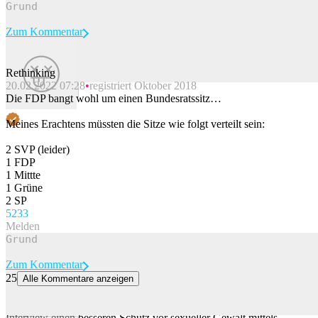
Zum Kommentar
Rethinking
20.02.2022 07:28
registriert Oktober 2018
Beitrag melden
Die FDP bangt wohl um einen Bundesratssitz…
Meines Erachtens müssten die Sitze wie folgt verteilt sein:
2 SVP (leider)
1 FDP
1 Mittte
1 Grüne
2 SP
52
33
Melden
Zum Kommentar
25
Alle Kommentare anzeigen
Baume-Schneider will besseren Schutz vor K.o.-Tropfen
Die Gesundheitsministerin Elisabeth Baume-Schneider hat in einem
Interview einen besseren Schutz vor sexueller Gewalt mittels