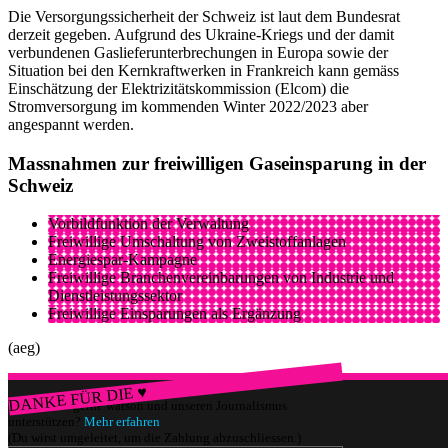
Die Versorgungssicherheit der Schweiz ist laut dem Bundesrat
derzeit gegeben. Aufgrund des Ukraine-Kriegs und der damit
verbundenen Gaslieferunterbrechungen in Europa sowie der
Situation bei den Kernkraftwerken in Frankreich kann gemäss
Einschätzung der Elektrizitätskommission (Elcom) die
Stromversorgung im kommenden Winter 2022/2023 aber
angespannt werden.
Massnahmen zur freiwilligen Gaseinsparung in der
Schweiz
Vorbildfunktion der Verwaltung
Freiwillige Umschaltung von Zweistoffanlagen
Energiespar-Kampagne
Freiwillige Branchenvereinbarungen von Industrie und
Dienstleistungssektor
Freiwillige Einsparungen als Ergänzung
(aeg)
DANKE FÜR DIE ♥
Würdest du gerne watson und unseren Journalismus
unterstützen?
Mehr erfahren
(Du wirst umgeleitet, um die Zahlung abzuschliessen.)