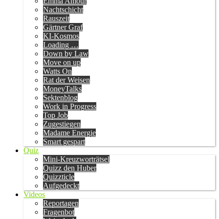
Emma Amour
Nachtschicht
Rauszeit
Gärtner Graf
KI-Kosmos
Loading …
Down by Law
Move on up
Watts On
Rat der Weisen
MoneyTalks
Sektenblog
Work in Progress
Top Job
Zugestiegen
Madame Energie
Smart gespart
Quiz
Mini-Kreuzworträtsel
Quizz den Huber
Quizzticle
Aufgedeckt
Videos
Reportagen
Fragenbot