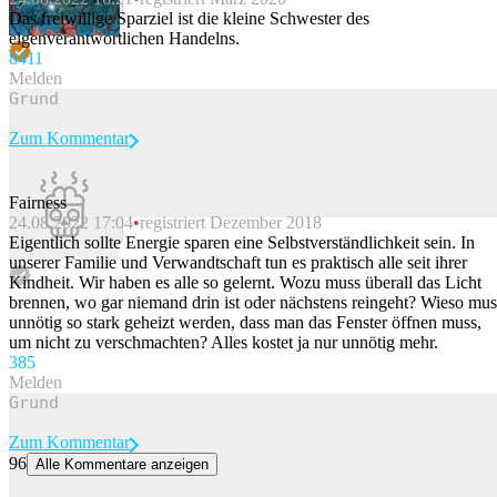
Beitrag melden
Das freiwillige Sparziel ist die kleine Schwester des
eigenverantwortlichen Handelns.
84
11
Melden
Zum Kommentar
Fairness
24.08.2022 17:04
registriert Dezember 2018
Beitrag melden
Eigentlich sollte Energie sparen eine Selbstverständlichkeit sein. In
unserer Familie und Verwandtschaft tun es praktisch alle seit ihrer
Kindheit. Wir haben es alle so gelernt. Wozu muss überall das Licht
brennen, wo gar niemand drin ist oder nächstens reingeht? Wieso mus
unnötig so stark geheizt werden, dass man das Fenster öffnen muss,
um nicht zu verschmachten? Alles kostet ja nur unnötig mehr.
38
5
Melden
Zum Kommentar
96
Alle Kommentare anzeigen
Post wohl erst 10 Jahre später auf Netto-Null – Politik fordert