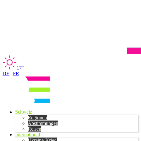
17°
DE
|
FR
Schweiz
Regionen
Abstimmungen
Reisen
International
Ukraine-Krieg