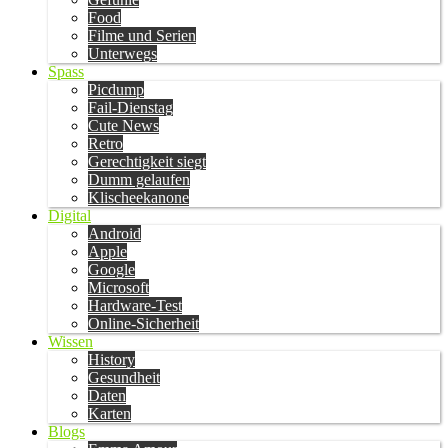
Food
Filme und Serien
Unterwegs
Spass
Picdump
Fail-Dienstag
Cute News
Retro
Gerechtigkeit siegt
Dumm gelaufen
Klischeekanone
Digital
Android
Apple
Google
Microsoft
Hardware-Test
Online-Sicherheit
Wissen
History
Gesundheit
Daten
Karten
Blogs