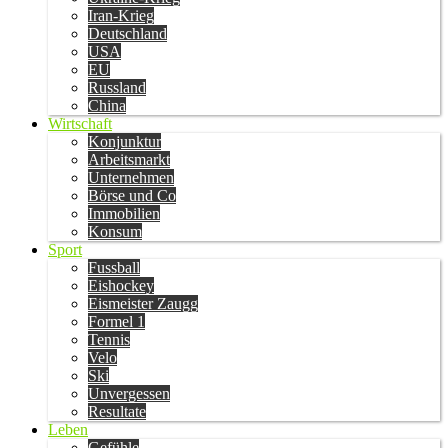
Iran-Krieg
Deutschland
USA
EU
Russland
China
Wirtschaft
Konjunktur
Arbeitsmarkt
Unternehmen
Börse und Co
Immobilien
Konsum
Sport
Fussball
Eishockey
Eismeister Zaugg
Formel 1
Tennis
Velo
Ski
Unvergessen
Resultate
Leben
Gefühle