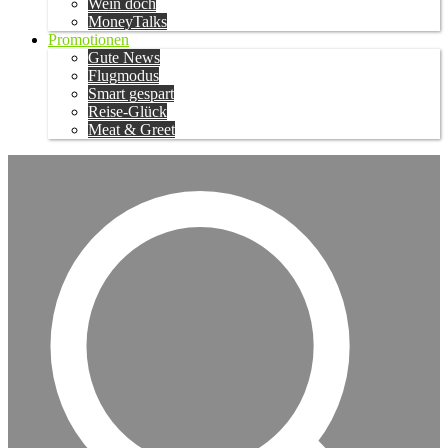
Wein doch
MoneyTalks
Promotionen
Gute News
Flugmodus
Smart gespart
Reise-Glück
Meat & Greet