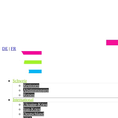
DE
|
FR
Schweiz
Regionen
Abstimmungen
Reisen
International
Ukraine-Krieg
Iran-Krieg
Deutschland