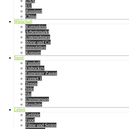
USA
EU
Russland
China
Wirtschaft
Konjunktur
Arbeitsmarkt
Unternehmen
Börse und Co
Immobilien
Konsum
Sport
Fussball
Eishockey
Eismeister Zaugg
Formel 1
Tennis
Velo
Ski
Unvergessen
Resultate
Leben
Gefühle
Food
Filme und Serien