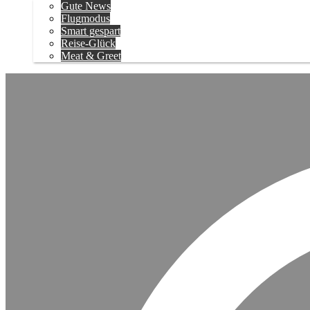
Gute News
Flugmodus
Smart gespart
Reise-Glück
Meat & Greet