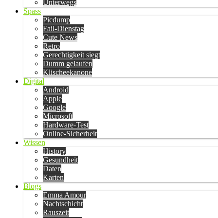
Unterwegs
Spass
Picdump
Fail-Dienstag
Cute News
Retro
Gerechtigkeit siegt
Dumm gelaufen
Klischeekanone
Digital
Android
Apple
Google
Microsoft
Hardware-Test
Online-Sicherheit
Wissen
History
Gesundheit
Daten
Karten
Blogs
Emma Amour
Nachtschicht
Rauszeit