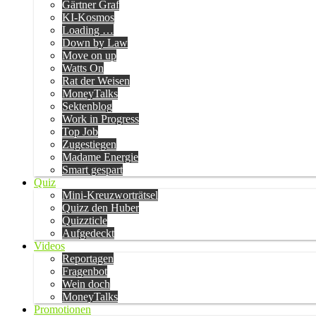
Gärtner Graf
KI-Kosmos
Loading …
Down by Law
Move on up
Watts On
Rat der Weisen
MoneyTalks
Sektenblog
Work in Progress
Top Job
Zugestiegen
Madame Energie
Smart gespart
Quiz
Mini-Kreuzworträtsel
Quizz den Huber
Quizzticle
Aufgedeckt
Videos
Reportagen
Fragenbot
Wein doch
MoneyTalks
Promotionen