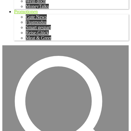
Wein doch
MoneyTalks
Promotionen
Gute News
Flugmodus
Smart gespart
Reise-Glück
Meat & Greet