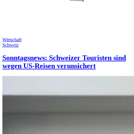
Wirtschaft
Schweiz
Sonntagsnews: Schweizer Touristen sind
wegen US-Reisen verunsichert