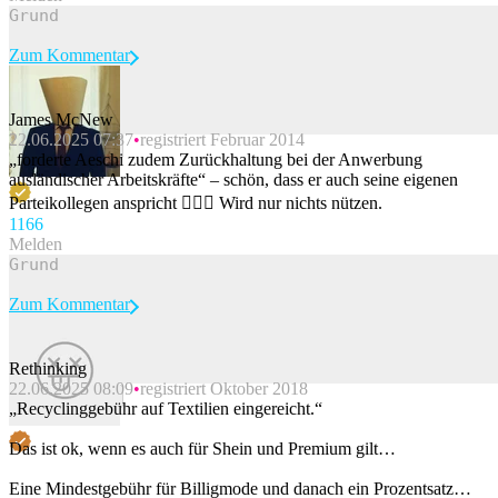
Zum Kommentar
James McNew
22.06.2025 07:37
registriert Februar 2014
Beitrag melden
„forderte Aeschi zudem Zurückhaltung bei der Anwerbung
ausländischer Arbeitskräfte“ – schön, dass er auch seine eigenen
Parteikollegen anspricht 🤷🏻‍♂️ Wird nur nichts nützen.
116
6
Melden
Zum Kommentar
Rethinking
22.06.2025 08:09
registriert Oktober 2018
Beitrag melden
„Recyclinggebühr auf Textilien eingereicht.“
Das ist ok, wenn es auch für Shein und Premium gilt…
Eine Mindestgebühr für Billigmode und danach ein Prozentsatz…