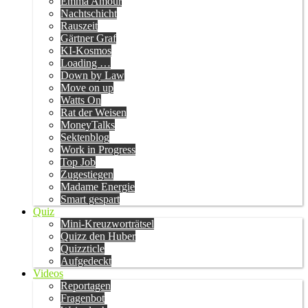
Emma Amour
Nachtschicht
Rauszeit
Gärtner Graf
KI-Kosmos
Loading …
Down by Law
Move on up
Watts On
Rat der Weisen
MoneyTalks
Sektenblog
Work in Progress
Top Job
Zugestiegen
Madame Energie
Smart gespart
Quiz
Mini-Kreuzworträtsel
Quizz den Huber
Quizzticle
Aufgedeckt
Videos
Reportagen
Fragenbot