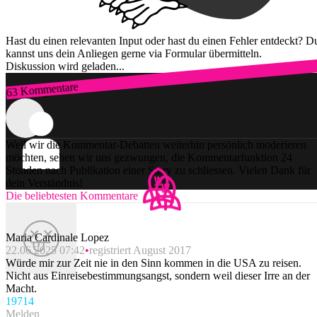
Hast du einen relevanten Input oder hast du einen Fehler entdeckt? D
kannst uns dein Anliegen gerne via Formular übermitteln.
Diskussion wird geladen...
63 Kommentare
Zum Login
Weil wir die Kommentar-Debatten weiterhin persönlich moderieren
möchten, sehen wir uns gezwungen, die Kommentarfunktion 24
Stunden nach Publikation einer Story zu schliessen. Vielen Dank für
dein Verständnis!
Die beliebtesten Kommentare
Maria Cardinale Lopez
22.06.2025 07:42
registriert August 2017
Würde mir zur Zeit nie in den Sinn kommen in die USA zu reisen.
Nicht aus Einreisebestimmungsangst, sondern weil dieser Irre an der
Macht.
197
14
Melden