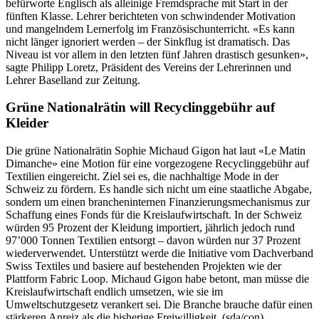
befürworte Englisch als alleinige Fremdsprache mit Start in der
fünften Klasse. Lehrer berichteten von schwindender Motivation
und mangelndem Lernerfolg im Französischunterricht. «Es kann
nicht länger ignoriert werden – der Sinkflug ist dramatisch. Das
Niveau ist vor allem in den letzten fünf Jahren drastisch gesunken»,
sagte Philipp Loretz, Präsident des Vereins der Lehrerinnen und
Lehrer Baselland zur Zeitung.
Grüne Nationalrätin will Recyclinggebühr auf
Kleider
Die grüne Nationalrätin Sophie Michaud Gigon hat laut «Le Matin
Dimanche» eine Motion für eine vorgezogene Recyclinggebühr auf
Textilien eingereicht. Ziel sei es, die nachhaltige Mode in der
Schweiz zu fördern. Es handle sich nicht um eine staatliche Abgabe,
sondern um einen brancheninternen Finanzierungsmechanismus zur
Schaffung eines Fonds für die Kreislaufwirtschaft. In der Schweiz
würden 95 Prozent der Kleidung importiert, jährlich jedoch rund
97’000 Tonnen Textilien entsorgt – davon würden nur 37 Prozent
wiederverwendet. Unterstützt werde die Initiative vom Dachverband
Swiss Textiles und basiere auf bestehenden Projekten wie der
Plattform Fabric Loop. Michaud Gigon habe betont, man müsse die
Kreislaufwirtschaft endlich umsetzen, wie sie im
Umweltschutzgesetz verankert sei. Die Branche brauche dafür einen
stärkeren Anreiz als die bisherige Freiwilligkeit. (sda/con)