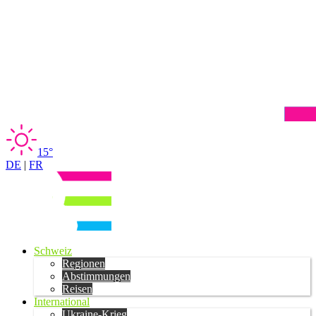
15°
DE
|
FR
Schweiz
Regionen
Abstimmungen
Reisen
International
Ukraine-Krieg