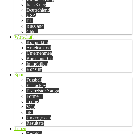
Iran-Krieg
Deutschland
USA
EU
Russland
China
Wirtschaft
Konjunktur
Arbeitsmarkt
Unternehmen
Börse und Co
Immobilien
Konsum
Sport
Fussball
Eishockey
Eismeister Zaugg
Formel 1
Tennis
Velo
Ski
Unvergessen
Resultate
Leben
Gefühle