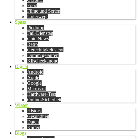
Food
Filme und Serien
Unterwegs
Spass
Picdump
Fail-Dienstag
Cute News
Retro
Gerechtigkeit siegt
Dumm gelaufen
Klischeekanone
Digital
Android
Apple
Google
Microsoft
Hardware-Test
Online-Sicherheit
Wissen
History
Gesundheit
Daten
Karten
Blogs