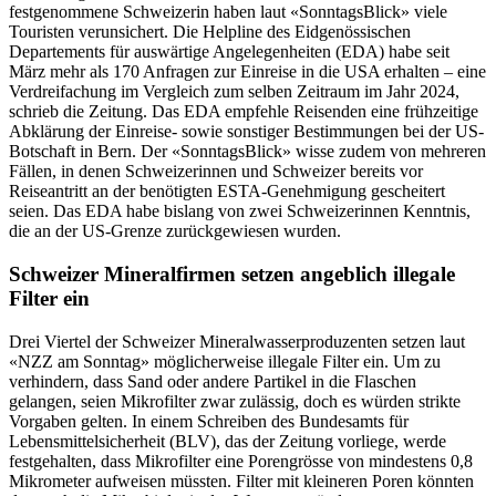
festgenommene Schweizerin haben laut «SonntagsBlick» viele
Touristen verunsichert. Die Helpline des Eidgenössischen
Departements für auswärtige Angelegenheiten (EDA) habe seit
März mehr als 170 Anfragen zur Einreise in die USA erhalten – eine
Verdreifachung im Vergleich zum selben Zeitraum im Jahr 2024,
schrieb die Zeitung. Das EDA empfehle Reisenden eine frühzeitige
Abklärung der Einreise- sowie sonstiger Bestimmungen bei der US-
Botschaft in Bern. Der «SonntagsBlick» wisse zudem von mehreren
Fällen, in denen Schweizerinnen und Schweizer bereits vor
Reiseantritt an der benötigten ESTA-Genehmigung gescheitert
seien. Das EDA habe bislang von zwei Schweizerinnen Kenntnis,
die an der US-Grenze zurückgewiesen wurden.
Schweizer Mineralfirmen setzen angeblich illegale
Filter ein
Drei Viertel der Schweizer Mineralwasserproduzenten setzen laut
«NZZ am Sonntag» möglicherweise illegale Filter ein. Um zu
verhindern, dass Sand oder andere Partikel in die Flaschen
gelangen, seien Mikrofilter zwar zulässig, doch es würden strikte
Vorgaben gelten. In einem Schreiben des Bundesamts für
Lebensmittelsicherheit (BLV), das der Zeitung vorliege, werde
festgehalten, dass Mikrofilter eine Porengrösse von mindestens 0,8
Mikrometer aufweisen müssten. Filter mit kleineren Poren könnten