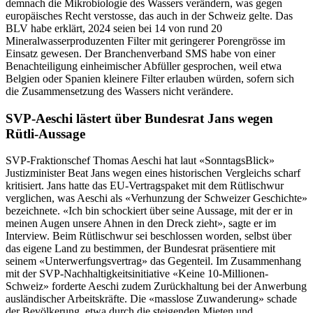
demnach die Mikrobiologie des Wassers verändern, was gegen
europäisches Recht verstosse, das auch in der Schweiz gelte. Das
BLV habe erklärt, 2024 seien bei 14 von rund 20
Mineralwasserproduzenten Filter mit geringerer Porengrösse im
Einsatz gewesen. Der Branchenverband SMS habe von einer
Benachteiligung einheimischer Abfüller gesprochen, weil etwa
Belgien oder Spanien kleinere Filter erlauben würden, sofern sich
die Zusammensetzung des Wassers nicht verändere.
SVP-Aeschi lästert über Bundesrat Jans wegen
Rütli-Aussage
SVP-Fraktionschef Thomas Aeschi hat laut «SonntagsBlick»
Justizminister Beat Jans wegen eines historischen Vergleichs scharf
kritisiert. Jans hatte das EU-Vertragspaket mit dem Rütlischwur
verglichen, was Aeschi als «Verhunzung der Schweizer Geschichte»
bezeichnete. «Ich bin schockiert über seine Aussage, mit der er in
meinen Augen unsere Ahnen in den Dreck zieht», sagte er im
Interview. Beim Rütlischwur sei beschlossen worden, selbst über
das eigene Land zu bestimmen, der Bundesrat präsentiere mit
seinem «Unterwerfungsvertrag» das Gegenteil. Im Zusammenhang
mit der SVP-Nachhaltigkeitsinitiative «Keine 10-Millionen-
Schweiz» forderte Aeschi zudem Zurückhaltung bei der Anwerbung
ausländischer Arbeitskräfte. Die «masslose Zuwanderung» schade
der Bevölkerung, etwa durch die steigenden Mieten und