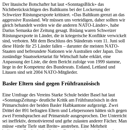
Der litauische Botschafter hat laut «SonntagsBlick» das
Nichtberücksichtigen des Baltikums bei der Lockerung der
Schweizer Rüstungsexporte kritisiert. «Das Baltikum grenzt an das
aggressive Russland. Wir müssen uns verteidigen, daher sollten wir
gleich behandelt werden wie die anderen NATO-Länder», habe
Darius Semaska der Zeitung gesagt. Bislang waren Schweizer
Rüstungsexporte in Länder, die in kriegerische Konflikte verwickelt
sind, verboten. Mit dem Beschluss des Ständerats vom 11. Juni soll
diese Hürde für 25 Länder fallen – darunter die meisten NATO-
Staaten und befreundete Nationen wie Australien oder Japan. Das
zuständige Staatssekretariat für Wirtschaft habe erklärt, eine
Anpassung der Liste, die dem Bericht zufolge von 1999 stamme,
liege in der Kompetenz des Bundesrats. Estland, Lettland und
Litauen sind seit 2004 NATO-Mitglieder.
Basler Eltern sind gegen Frühfranzösisch
Eine Umfrage des Vereins Starke Schule beider Basel hat laut
«SonntagsZeitung» deutliche Kritik am Frühfranzösisch in den
Primarschulen der beiden Basler Halbkantone aufgezeigt. Zwei
Drittel der 891 befragten Eltern und Lehrpersonen hätten sich gegen
zwei Fremdsprachen auf Primarstufe ausgesprochen. Der Unterricht
sei ineffektiv, demotivierend und gehe zulasten anderer Fächer. Man
müsse «mehr Tiefe statt Breite» anstreben. Eine Mehrheit