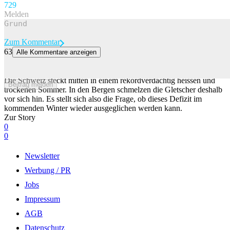
72
9
Melden
Zum Kommentar
63
Alle Kommentare anzeigen
Wie wird der Winter? Ein sich vor Indien bildendes Phänomen gibt
erste Hinweise
Die Schweiz steckt mitten in einem rekordverdächtig heissen und
Beitrag melden
trockenen Sommer. In den Bergen schmelzen die Gletscher deshalb
vor sich hin. Es stellt sich also die Frage, ob dieses Defizit im
kommenden Winter wieder ausgeglichen werden kann.
Zur Story
0
0
Newsletter
Werbung / PR
Jobs
Impressum
AGB
Datenschutz