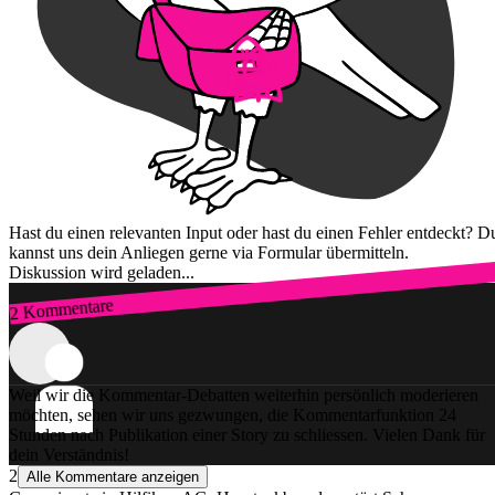
Hast du einen relevanten Input oder hast du einen Fehler entdeckt? D
kannst uns dein Anliegen gerne via Formular übermitteln.
Diskussion wird geladen...
2 Kommentare
Zum Login
Weil wir die Kommentar-Debatten weiterhin persönlich moderieren
möchten, sehen wir uns gezwungen, die Kommentarfunktion 24
Stunden nach Publikation einer Story zu schliessen. Vielen Dank für
dein Verständnis!
2
Alle Kommentare anzeigen