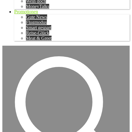
Wein doch
MoneyTalks
Promotionen
Gute News
Flugmodus
Smart gespart
Reise-Glück
Meat & Greet