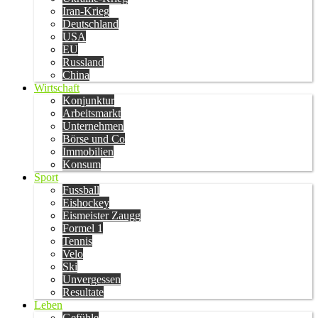
Iran-Krieg
Deutschland
USA
EU
Russland
China
Wirtschaft
Konjunktur
Arbeitsmarkt
Unternehmen
Börse und Co
Immobilien
Konsum
Sport
Fussball
Eishockey
Eismeister Zaugg
Formel 1
Tennis
Velo
Ski
Unvergessen
Resultate
Leben
Gefühle