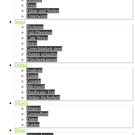
Food
Filme und Serien
Unterwegs
Spass
Picdump
Fail-Dienstag
Cute News
Retro
Gerechtigkeit siegt
Dumm gelaufen
Klischeekanone
Digital
Android
Apple
Google
Microsoft
Hardware-Test
Online-Sicherheit
Wissen
History
Gesundheit
Daten
Karten
Blogs