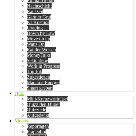
Emma Amour
Nachtschicht
Rauszeit
Gärtner Graf
KI-Kosmos
Loading …
Down by Law
Move on up
Watts On
Rat der Weisen
MoneyTalks
Sektenblog
Work in Progress
Top Job
Zugestiegen
Madame Energie
Smart gespart
Quiz
Mini-Kreuzworträtsel
Quizz den Huber
Quizzticle
Aufgedeckt
Videos
Reportagen
Fragenbot