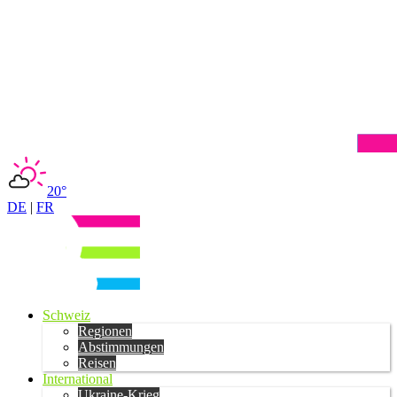
20°
DE
|
FR
Schweiz
Regionen
Abstimmungen
Reisen
International
Ukraine-Krieg