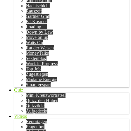
Emma Amour
Nachtschicht
Rauszeit
Gärtner Graf
KI-Kosmos
Loading …
Down by Law
Move on up
Watts On
Rat der Weisen
MoneyTalks
Sektenblog
Work in Progress
Top Job
Zugestiegen
Madame Energie
Smart gespart
Quiz
Mini-Kreuzworträtsel
Quizz den Huber
Quizzticle
Aufgedeckt
Videos
Reportagen
Fragenbot