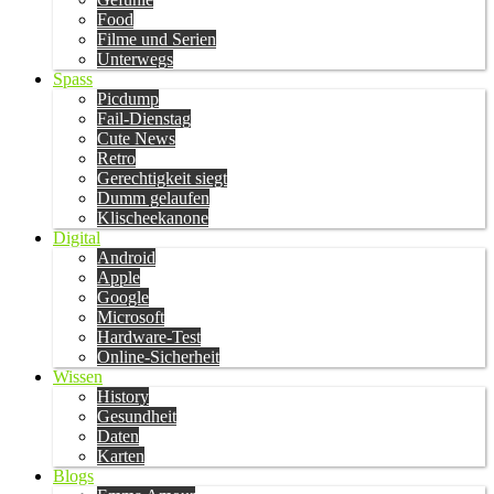
Food
Filme und Serien
Unterwegs
Spass
Picdump
Fail-Dienstag
Cute News
Retro
Gerechtigkeit siegt
Dumm gelaufen
Klischeekanone
Digital
Android
Apple
Google
Microsoft
Hardware-Test
Online-Sicherheit
Wissen
History
Gesundheit
Daten
Karten
Blogs