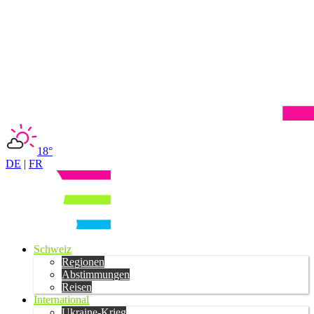
18°
DE
|
FR
Schweiz
Regionen
Abstimmungen
Reisen
International
Ukraine-Krieg