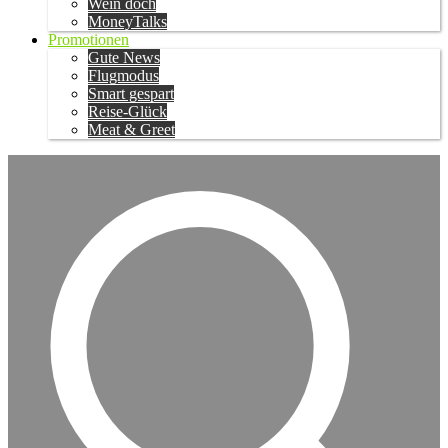
Wein doch
MoneyTalks
Promotionen
Gute News
Flugmodus
Smart gespart
Reise-Glück
Meat & Greet