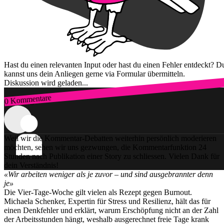
Hast du einen relevanten Input oder hast du einen Fehler entdeckt? D
kannst uns dein Anliegen gerne via Formular übermitteln.
Diskussion wird geladen...
0 Kommentare
Zum Login
Weil wir die Kommentar-Debatten weiterhin persönlich moderieren
möchten, sehen wir uns gezwungen, die Kommentarfunktion 24
Stunden nach Publikation einer Story zu schliessen. Vielen Dank für
dein Verständnis!
«Wir arbeiten weniger als je zuvor – und sind ausgebrannter denn
je»
Die Vier-Tage-Woche gilt vielen als Rezept gegen Burnout.
Michaela Schenker, Expertin für Stress und Resilienz, hält das für
einen Denkfehler und erklärt, warum Erschöpfung nicht an der Zahl
der Arbeitsstunden hängt, weshalb ausgerechnet freie Tage krank