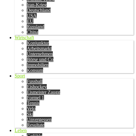
Iran-Krieg
Deutschland
USA
EU
Russland
China
Wirtschaft
Konjunktur
Arbeitsmarkt
Unternehmen
Börse und Co
Immobilien
Konsum
Sport
Fussball
Eishockey
Eismeister Zaugg
Formel 1
Tennis
Velo
Ski
Unvergessen
Resultate
Leben
Gefühle