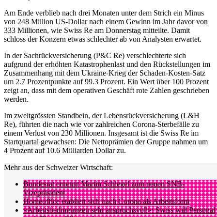
Am Ende verblieb nach drei Monaten unter dem Strich ein Minus
von 248 Million US-Dollar nach einem Gewinn im Jahr davor von
333 Millionen, wie Swiss Re am Donnerstag mitteilte. Damit
schloss der Konzern etwas schlechter ab von Analysten erwartet.
In der Sachrückversicherung (P&C Re) verschlechterte sich
aufgrund der erhöhten Katastrophenlast und den Rückstellungen im
Zusammenhang mit dem Ukraine-Krieg der Schaden-Kosten-Satz
um 2.7 Prozentpunkte auf 99.3 Prozent. Ein Wert über 100 Prozent
zeigt an, dass mit dem operativen Geschäft rote Zahlen geschrieben
werden.
Im zweitgrössten Standbein, der Lebensrückversicherung (L&H
Re), führten die nach wie vor zahlreichen Corona-Sterbefälle zu
einem Verlust von 230 Millionen. Insgesamt ist die Swiss Re im
Startquartal gewachsen: Die Nettoprämien der Gruppe nahmen um
4 Prozent auf 10.6 Milliarden Dollar zu.
Mehr aus der Schweizer Wirtschaft:
Bundesrat ernennt Martin Schlegel zum neuen SNB-
Vizepräsident
Homeoffice etabliert sich nach Corona als Arbeitsform
«Arbeitsbedingungen sehr anspruchsvoll»: Swiss will Personal