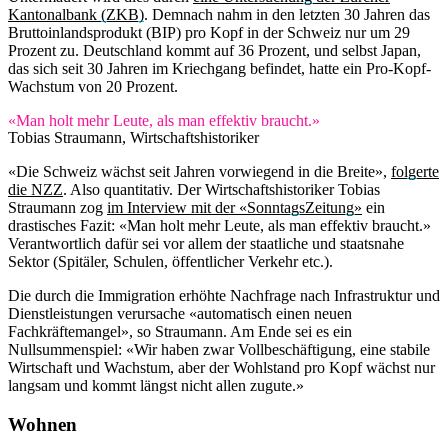
Kantonalbank (ZKB)
. Demnach nahm in den letzten 30 Jahren das
Bruttoinlandsprodukt (BIP) pro Kopf in der Schweiz nur um 29
Prozent zu. Deutschland kommt auf 36 Prozent, und selbst Japan,
das sich seit 30 Jahren im Kriechgang befindet, hatte ein Pro-Kopf-
Wachstum von 20 Prozent.
«Man holt mehr Leute, als man effektiv braucht.»
Tobias Straumann, Wirtschaftshistoriker
«Die Schweiz wächst seit Jahren vorwiegend in die Breite»,
folgerte
die NZZ
. Also quantitativ. Der Wirtschaftshistoriker Tobias
Straumann zog
im Interview mit der «SonntagsZeitung»
ein
drastisches Fazit: «Man holt mehr Leute, als man effektiv braucht.»
Verantwortlich dafür sei vor allem der staatliche und staatsnahe
Sektor (Spitäler, Schulen, öffentlicher Verkehr etc.).
Die durch die Immigration erhöhte Nachfrage nach Infrastruktur und
Dienstleistungen verursache «automatisch einen neuen
Fachkräftemangel», so Straumann. Am Ende sei es ein
Nullsummenspiel: «Wir haben zwar Vollbeschäftigung, eine stabile
Wirtschaft und Wachstum, aber der Wohlstand pro Kopf wächst nur
langsam und kommt längst nicht allen zugute.»
Wohnen