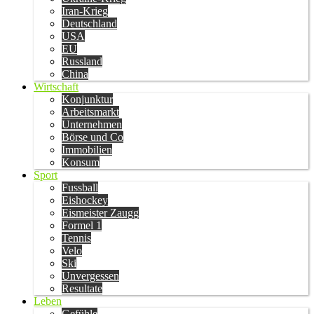
Iran-Krieg
Deutschland
USA
EU
Russland
China
Wirtschaft
Konjunktur
Arbeitsmarkt
Unternehmen
Börse und Co
Immobilien
Konsum
Sport
Fussball
Eishockey
Eismeister Zaugg
Formel 1
Tennis
Velo
Ski
Unvergessen
Resultate
Leben
Gefühle