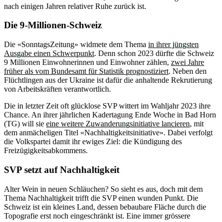
nach einigen Jahren relativer Ruhe zurück ist.
Die 9-Millionen-Schweiz
Die «SonntagsZeitung» widmete dem Thema
in ihrer jüngsten
Ausgabe einen Schwerpunkt
. Denn schon 2023 dürfte die Schweiz
9 Millionen Einwohnerinnen und Einwohner zählen,
zwei Jahre
früher als vom Bundesamt für Statistik prognostiziert
. Neben den
Flüchtlingen aus der Ukraine ist dafür die anhaltende Rekrutierung
von Arbeitskräften verantwortlich.
Die in letzter Zeit oft glücklose SVP wittert im Wahljahr 2023 ihre
Chance. An ihrer jährlichen Kadertagung Ende Woche in Bad Horn
(TG) will sie
eine weitere Zuwanderungsinitiative lancieren
, mit
dem anmächeligen Titel «Nachhaltigkeitsinitiative». Dabei verfolgt
die Volkspartei damit ihr ewiges Ziel: die Kündigung des
Freizügigkeitsabkommens.
SVP setzt auf Nachhaltigkeit
Alter Wein in neuen Schläuchen? So sieht es aus, doch mit dem
Thema Nachhaltigkeit trifft die SVP einen wunden Punkt. Die
Schweiz ist ein kleines Land, dessen bebaubare Fläche durch die
Topografie erst noch eingeschränkt ist. Eine immer grössere