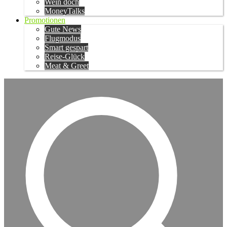
Wein doch
MoneyTalks
Promotionen
Gute News
Flugmodus
Smart gespart
Reise-Glück
Meat & Greet