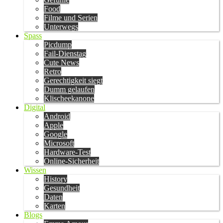
Food
Filme und Serien
Unterwegs
Spass
Picdump
Fail-Dienstag
Cute News
Retro
Gerechtigkeit siegt
Dumm gelaufen
Klischeekanone
Digital
Android
Apple
Google
Microsoft
Hardware-Test
Online-Sicherheit
Wissen
History
Gesundheit
Daten
Karten
Blogs