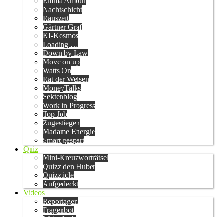
Emma Amour
Nachtschicht
Rauszeit
Gärtner Graf
KI-Kosmos
Loading …
Down by Law
Move on up
Watts On
Rat der Weisen
MoneyTalks
Sektenblog
Work in Progress
Top Job
Zugestiegen
Madame Energie
Smart gespart
Quiz
Mini-Kreuzworträtsel
Quizz den Huber
Quizzticle
Aufgedeckt
Videos
Reportagen
Fragenbot