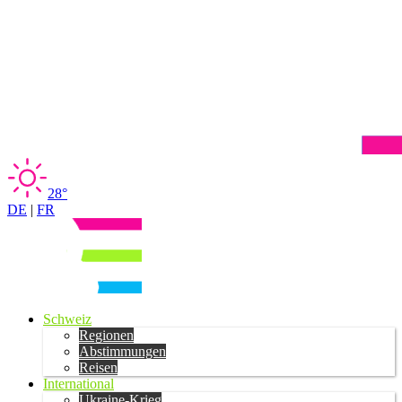
28°
DE
|
FR
Schweiz
Regionen
Abstimmungen
Reisen
International
Ukraine-Krieg