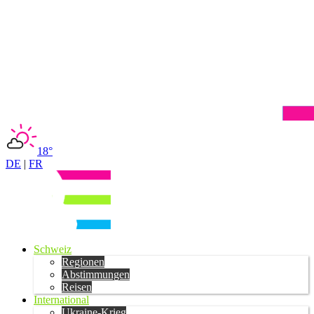
18°
DE
|
FR
Schweiz
Regionen
Abstimmungen
Reisen
International
Ukraine-Krieg