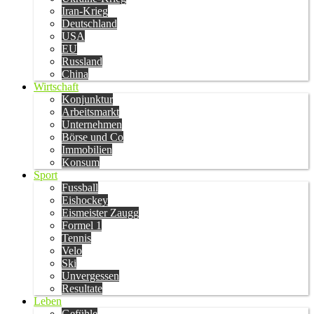
Iran-Krieg
Deutschland
USA
EU
Russland
China
Wirtschaft
Konjunktur
Arbeitsmarkt
Unternehmen
Börse und Co
Immobilien
Konsum
Sport
Fussball
Eishockey
Eismeister Zaugg
Formel 1
Tennis
Velo
Ski
Unvergessen
Resultate
Leben
Gefühle