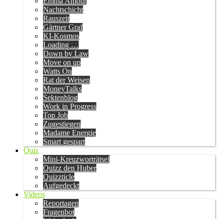
Emma Amour
Nachtschicht
Rauszeit
Gärtner Graf
KI-Kosmos
Loading …
Down by Law
Move on up
Watts On
Rat der Weisen
MoneyTalks
Sektenblog
Work in Progress
Top Job
Zugestiegen
Madame Energie
Smart gespart
Quiz
Mini-Kreuzworträtsel
Quizz den Huber
Quizzticle
Aufgedeckt
Videos
Reportagen
Fragenbot