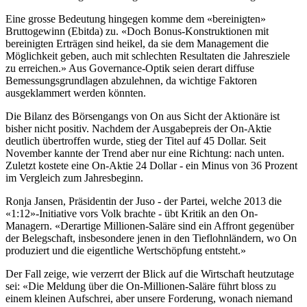
Eine grosse Bedeutung hingegen komme dem «bereinigten»
Bruttogewinn (Ebitda) zu. «Doch Bonus-Konstruktionen mit
bereinigten Erträgen sind heikel, da sie dem Management die
Möglichkeit geben, auch mit schlechten Resultaten die Jahresziele
zu erreichen.» Aus Governance-Optik seien derart diffuse
Bemessungsgrundlagen abzulehnen, da wichtige Faktoren
ausgeklammert werden könnten.
Die Bilanz des Börsengangs von On aus Sicht der Aktionäre ist
bisher nicht positiv. Nachdem der Ausgabepreis der On-Aktie
deutlich übertroffen wurde, stieg der Titel auf 45 Dollar. Seit
November kannte der Trend aber nur eine Richtung: nach unten.
Zuletzt kostete eine On-Aktie 24 Dollar - ein Minus von 36 Prozent
im Vergleich zum Jahresbeginn.
Ronja Jansen, Präsidentin der Juso - der Partei, welche 2013 die
«1:12»-Initiative vors Volk brachte - übt Kritik an den On-
Managern. «Derartige Millionen-Saläre sind ein Affront gegenüber
der Belegschaft, insbesondere jenen in den Tieflohnländern, wo On
produziert und die eigentliche Wertschöpfung entsteht.»
Der Fall zeige, wie verzerrt der Blick auf die Wirtschaft heutzutage
sei: «Die Meldung über die On-Millionen-Saläre führt bloss zu
einem kleinen Aufschrei, aber unsere Forderung, wonach niemand