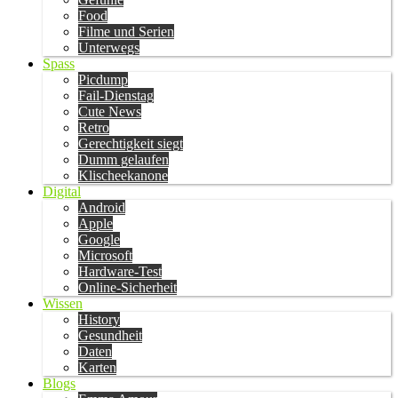
Food
Filme und Serien
Unterwegs
Spass
Picdump
Fail-Dienstag
Cute News
Retro
Gerechtigkeit siegt
Dumm gelaufen
Klischeekanone
Digital
Android
Apple
Google
Microsoft
Hardware-Test
Online-Sicherheit
Wissen
History
Gesundheit
Daten
Karten
Blogs