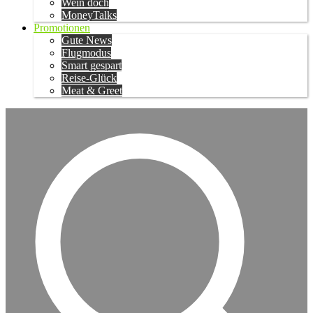
Wein doch
MoneyTalks
Promotionen
Gute News
Flugmodus
Smart gespart
Reise-Glück
Meat & Greet