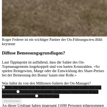
Roger Federer ist ein wichtiger Partner der On-Führungscrew.
Bild:
keystone
Diffuse Bemessungsgrundlagen?
Laut Tippinpoint ist auffallend, dass die Saläre des On-
Topmanagements losgekoppelt sind von harten Kennzahlen. «So
spielen Reingewinn, Marge oder die Entwicklung des Share-Preises
bei der Bemessung des Bonus’ kaum eine Rolle.»
Was hältst du von den Millionen-Salären der On-Manager?
Ach, die haben hart für den Erfolg gearbeitet und sollen ihn nun
geniessen
Einfach nur schamlos - jetzt muss Mitinvestor Roger
Federer intervenieren!
Mir doch egal
Abstimmen
An dieser Umfrage haben insgesamt
11690 Personen
teilgenommen